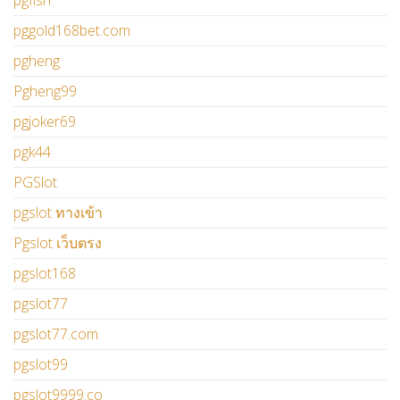
pgfish
pggold168bet.com
pgheng
Pgheng99
pgjoker69
pgk44
PGSlot
pgslot ทางเข้า
Pgslot เว็บตรง
pgslot168
pgslot77
pgslot77.com
pgslot99
pgslot9999.co