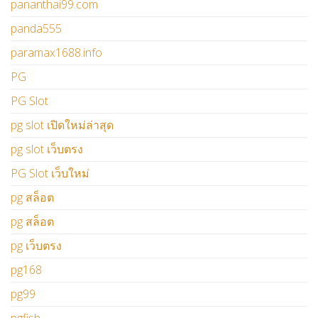
pananthai99.com
panda555
paramax1688.info
PG
PG Slot
pg slot เปิดใหม่ล่าสุด
pg slot เว็บตรง
PG Slot เว็บใหม่
pg สล็อต
pg สล็อต
pg เว็บตรง
pg168
pg99