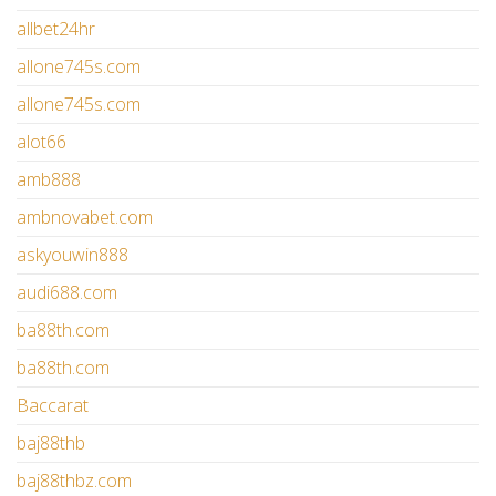
allbet24hr
allone745s.com
allone745s.com
alot66
amb888
ambnovabet.com
askyouwin888
audi688.com
ba88th.com
ba88th.com
Baccarat
baj88thb
baj88thbz.com