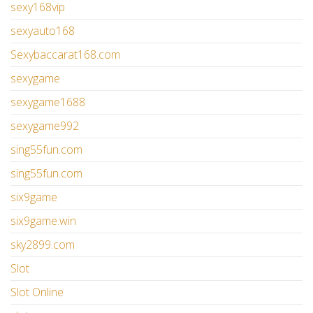
sexy168vip
sexyauto168
Sexybaccarat168.com
sexygame
sexygame1688
sexygame992
sing55fun.com
sing55fun.com
six9game
six9game.win
sky2899.com
Slot
Slot Online