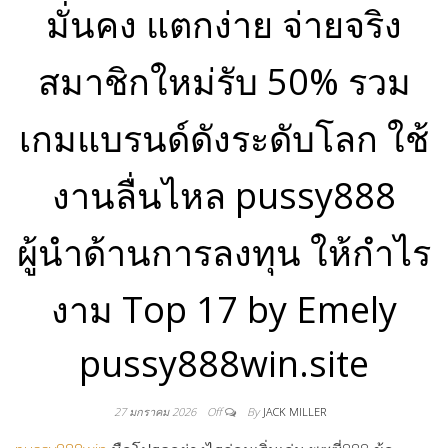
มั่นคง แตกง่าย จ่ายจริง
สมาชิกใหม่รับ 50% รวม
เกมแบรนด์ดังระดับโลก ใช้
งานลื่นไหล pussy888
ผู้นำด้านการลงทุน ให้กำไร
งาม Top 17 by Emely
pussy888win.site
27 มกราคม 2026
Off
By
JACK MILLER