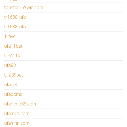
topstar359win.com
tr1688.info
tr1688.info
Travel
ufa11bet
UFA11k
ufa88
Ufa89bet
ufabet
ufabomb
ufaheno88.com
ufam11.com
ufamnn.com