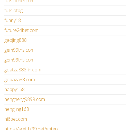
fullsloteiei.com
fullslotpg
funny18
future24bet.com
gaojing888
gem99ths.com
gem99ths.com
goatza888fin.com
gobaza88.com
happy168
hengheng9899.com
hengjing168
hi6bet.com
https://sretthi99.bet/enter/