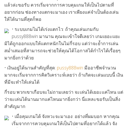
แล้วล่ะขอรับ ควรเริ่มจากการควบคุมเกมให้เป็นไปตามที่
อยากก่อน ช่องทางแตกจะมาเอง เราเพียงแค่จำเป็นต้องเล่น
ให้ได้นานที่สุดก็พอ
• ระบบเกมไม่ได้เร่งแตกไว: ถ้าคุณเล่นเกมกับ
pussy888win มานาน คุณจะเข้าใจดีเลยว่า เกมเยอะแยะ
มิได้ถูกออกแบบให้แตกหนักในไม่กี่รอบ แต่ว่าจะย้ำการเล่น
สม่ำเสมอที่สามารถจะช่วยให้คุณได้โอกาสได้กำไรได้เรื่อยๆ
มากยิ่งกว่าด้วย
• เงินอยู่ได้นานสำคัญที่สุด:
pussy888win
มืออาชีพจำนวน
มากจะเริ่มจากการคิดวิเคราะห์เลยว่า ถ้าเกิดจะเล่นแบบนี้ เงิน
ที่มีจะทำให้เล่นได้
กี่รอบ พวกเขาเกือบจะไม่ถามเลยว่า จะเล่นได้เยอะแค่ไหน แต่
ว่าจะเล่นได้นานมากแค่ไหนมากยิ่งกว่า นี่แหละขอรับเป็นสิ่ง
สำคัญมาก
• เมื่อคุมเกมได้ จังหวะจะมาเอง: อย่างที่ผมบอก หากคุณ
เริ่มจากการควบคุมเกมให้เป็นไปตามที่อยากได้แล้ว จัง