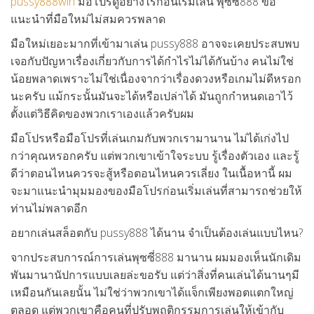
pussy888win
มือโปรดูอย่างไรก่อนเริ่มเล่น พุซซี่888 ข้อ
แนะนำที่มือใหม่ไม่สมควรพลาด
มือใหม่เยอะมากที่เข้ามาเล่น pussy888 อาจจะเคยประสบพบ
เจอกับปัญหาเรื่องเกี่ยวกับการได้กำไรไม่ได้กันบ้าง คนไม่ใช่
น้อยพลาดเพราะไม่ใช่เนื่องจากว่าเรื่องดวงหรือเกมไม่ดีหรอก
นะครับ แม้กระนั้นมันจะได้หรือเปล่าได้ มันถูกกำหนดเอาไว้
ตั้งแต่วิธีคิดของพวกเราเองแล้วครับผม
มือโปรหรือมือโปรที่เล่นเกมกับพวกเรามานาน ไม่ได้เก่งไป
กว่าคุณหรอกครับ แต่พวกเขาเข้าใจระบบ รู้เรื่องตัวเอง และรู้
ดีว่าตอนไหนควรจะสู้หรือตอนไหนควรเลี่ยง ในเนื้อหานี้ ผม
จะมาแนะนำมุมมองของมือโปรก่อนเริ่มเล่นที่สามารถช่วยให้
ท่านไม่พลาดอีก
อยากเล่นสล็อตกับ pussy888 ได้นาน จำเป็นต้องเล่นแบบไหน?
จากประสบการณ์การเล่นพุซซี่888 มานาน ผมมองเห็นนักเดิม
พันมานานัปการแบบเลยล่ะขอรับ แต่ว่าสิ่งที่คนเล่นได้นานๆมี
เหมือนกันเลยนั้น ไม่ใช่ว่าพวกเขาได้แจ็กเพียงพอตแตกใหญ่
ตลอด แต่พวกเขาคือคนที่ปรับพฤติกรรมการเล่นให้เข้ากับ