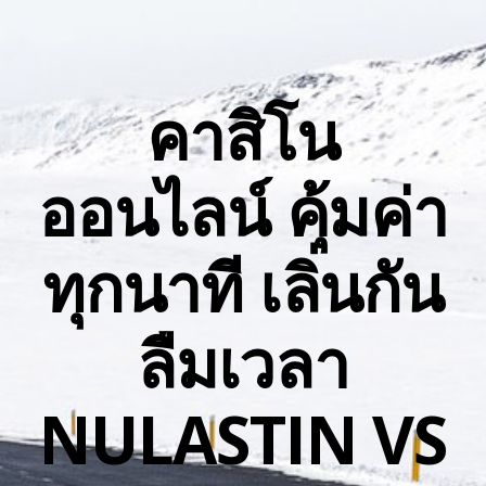
คาสิโน
ออนไลน์ คุ้มค่า
ทุกนาที เลิ่นกัน
ลืมเวลา
NULASTIN VS