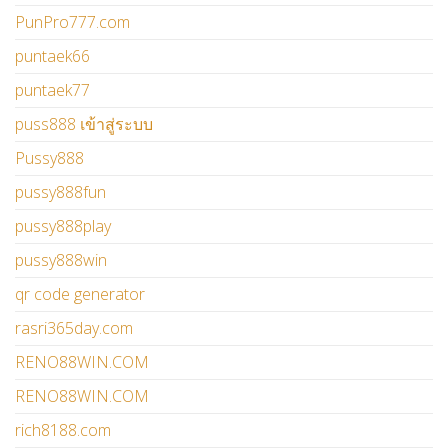
PunPro777.com
puntaek66
puntaek77
puss888 เข้าสู่ระบบ
Pussy888
pussy888fun
pussy888play
pussy888win
qr code generator
rasri365day.com
RENO88WIN.COM
RENO88WIN.COM
rich8188.com