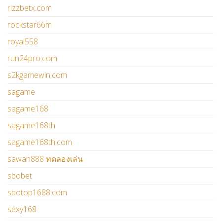
rizzbetx.com
rockstar66m
royal558
run24pro.com
s2kgamewin.com
sagame
sagame168
sagame168th
sagame168th.com
sawan888 ทดลองเล่น
sbobet
sbotop1688.com
sexy168