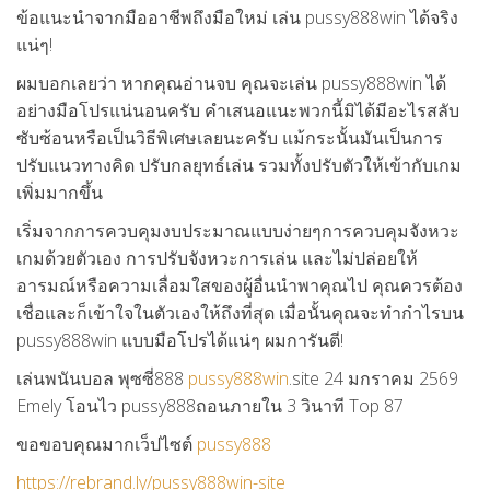
ข้อแนะนำจากมืออาชีพถึงมือใหม่ เล่น pussy888win ได้จริง
แน่ๆ!
ผมบอกเลยว่า หากคุณอ่านจบ คุณจะเล่น pussy888win ได้
อย่างมือโปรแน่นอนครับ คำเสนอแนะพวกนี้มิได้มีอะไรสลับ
ซับซ้อนหรือเป็นวิธีพิเศษเลยนะครับ แม้กระนั้นมันเป็นการ
ปรับแนวทางคิด ปรับกลยุทธ์เล่น รวมทั้งปรับตัวให้เข้ากับเกม
เพิ่มมากขึ้น
เริ่มจากการควบคุมงบประมาณแบบง่ายๆการควบคุมจังหวะ
เกมด้วยตัวเอง การปรับจังหวะการเล่น และไม่ปล่อยให้
อารมณ์หรือความเลื่อมใสของผู้อื่นนำพาคุณไป คุณควรต้อง
เชื่อและก็เข้าใจในตัวเองให้ถึงที่สุด เมื่อนั้นคุณจะทำกำไรบน
pussy888win แบบมือโปรได้แน่ๆ ผมการันตี!
เล่นพนันบอล พุซซี่888
pussy888win
.site 24 มกราคม 2569
Emely โอนไว pussy888ถอนภายใน 3 วินาที Top 87
ขอขอบคุณมากเว็ปไซต์
pussy888
https://rebrand.ly/pussy888win-site