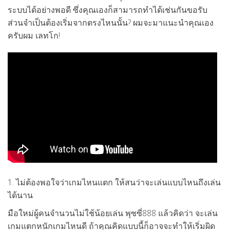
ระบบได้อย่างพอดี ซึ่งคุณเองก็สามารถทำได้เช่นกันขอรับ
ส่วนจำเป็นต้องเริ่มจากตรงไหนนั้น? ผมจะมาแนะนำคุณเอง
ครับผม เลทโก!
1. ไม่ต้องพอใจว่าเกมไหนแตก ให้สนว่าจะเล่นแบบไหนถึงเล่น
ได้นาน
มือใหม่ผู้คนจำนวนไม่ใช้น้อยเล่น พุซซี่888 แล้วคิดว่า จะเล่น
เกมแตกหนักเกมไหนดี ถ้าคุณคิดแบบนี้ก็อาจจะทำให้เริ่มผิด