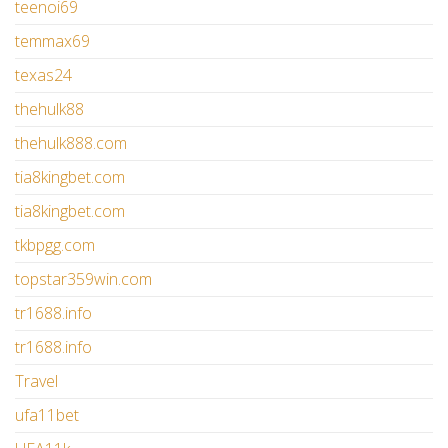
teenoi69
temmax69
texas24
thehulk88
thehulk888.com
tia8kingbet.com
tia8kingbet.com
tkbpgg.com
topstar359win.com
tr1688.info
tr1688.info
Travel
ufa11bet