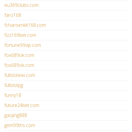
eu369clubs.com
faro168
fcharoenkit168.com
fizz169bet.com
fortune99vip.com
fox689ok.com
fox689ok.com
fullsloteiei.com
fullslotpg
funny18
future24bet.com
gaojing888
gem99ths.com