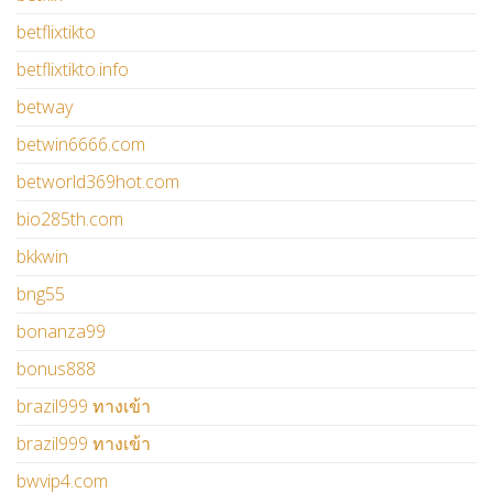
betflixtikto
betflixtikto.info
betway
betwin6666.com
betworld369hot.com
bio285th.com
bkkwin
bng55
bonanza99
bonus888
brazil999 ทางเข้า
brazil999 ทางเข้า
bwvip4.com