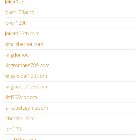
Joker123
joker123auto
joker123th
Joker123th.com
kimchibetbet.com
kingdom66
kingromans789.com
kingxxxbet123.com
kingxxxbet123.com
kitti999vip.com
lalikabetsgame.com
lcbet444.com
lion123
lionth168.com