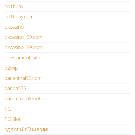
no1huay
no1huay.com
okcasino
okcasino159.com
okcasino159.com
onesiamclub.site
p2vvip
pananthai99.com
panda555
paramax1688.info
PG
PG Slot
pg slot เปิดใหม่ล่าสุด