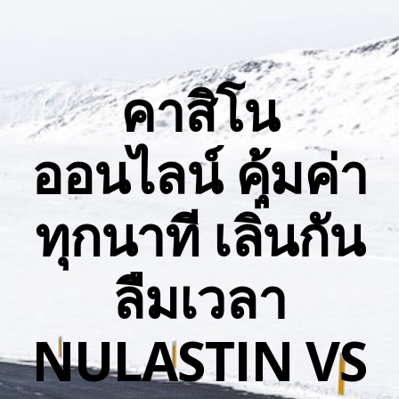
คาสิโน
ออนไลน์ คุ้มค่า
ทุกนาที เลิ่นกัน
ลืมเวลา
NULASTIN VS