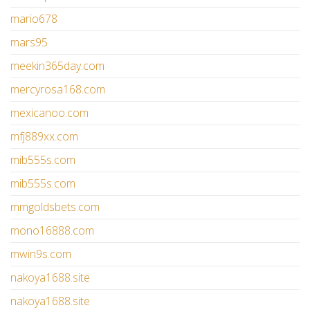
mario678
mars95
meekin365day.com
mercyrosa168.com
mexicanoo.com
mfj889xx.com
mib555s.com
mib555s.com
mmgoldsbets.com
mono16888.com
mwin9s.com
nakoya1688.site
nakoya1688.site