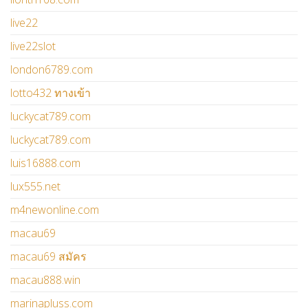
live22
live22slot
london6789.com
lotto432 ทางเข้า
luckycat789.com
luckycat789.com
luis16888.com
lux555.net
m4newonline.com
macau69
macau69 สมัคร
macau888.win
marinapluss.com