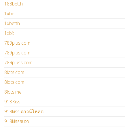
188betth
1xbet
1xbetth
1xbit
789plus.com
789plus.com
789pluss.com
8lots.com
8lots.com
8lots.me
918Kiss
918kiss ดาวน์โหลด
918kissauto