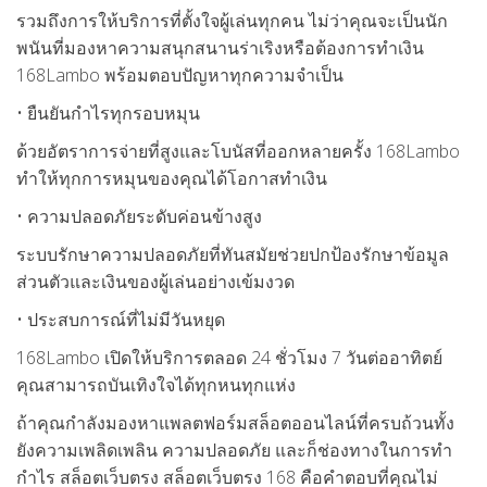
รวมถึงการให้บริการที่ตั้งใจผู้เล่นทุกคน ไม่ว่าคุณจะเป็นนัก
พนันที่มองหาความสนุกสนานร่าเริงหรือต้องการทำเงิน
168Lambo พร้อมตอบปัญหาทุกความจำเป็น
• ยืนยันกำไรทุกรอบหมุน
ด้วยอัตราการจ่ายที่สูงและโบนัสที่ออกหลายครั้ง 168Lambo
ทำให้ทุกการหมุนของคุณได้โอกาสทำเงิน
• ความปลอดภัยระดับค่อนข้างสูง
ระบบรักษาความปลอดภัยที่ทันสมัยช่วยปกป้องรักษาข้อมูล
ส่วนตัวและเงินของผู้เล่นอย่างเข้มงวด
• ประสบการณ์ที่ไม่มีวันหยุด
168Lambo เปิดให้บริการตลอด 24 ชั่วโมง 7 วันต่ออาทิตย์
คุณสามารถบันเทิงใจได้ทุกหนทุกแห่ง
ถ้าคุณกำลังมองหาแพลตฟอร์มสล็อตออนไลน์ที่ครบถ้วนทั้ง
ยังความเพลิดเพลิน ความปลอดภัย และก็ช่องทางในการทำ
กำไร สล็อตเว็บตรง สล็อตเว็บตรง 168 คือคำตอบที่คุณไม่