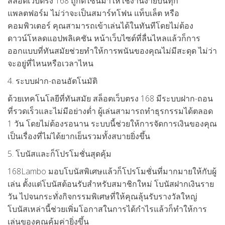
สล็อตเว็บตรง 168 ถูกดีไซน์มาให้ใช้งานง่ายบนทุก
แพลตฟอร์ม ไม่ว่าจะเป็นสมาร์ทโฟน แท็บเล็ต หรือ
คอมพิวเตอร์ คุณสามารถเข้าเล่นได้ในทันทีโดยไม่ต้อง
ดาวน์โหลดแอปพลิเคชัน หน้าเว็บไซต์ที่ลื่นไหลแล้วก็การ
ออกแบบที่ทันสมัยช่วยทำให้การพนันของคุณไม่มีสะดุด ไม่ว่า
จะอยู่ที่ไหนหรือเวลาไหน
4. ระบบฝาก-ถอนอัตโนมัติ
ด้วยเทคโนโลยีที่ทันสมัย สล็อตเว็บตรง 168 มีระบบฝาก-ถอน
ที่รวดเร็วและไม่มีอย่างต่ำ ผู้เล่นสามารถทำธุรกรรมได้ตลอด
1 วัน โดยไม่ต้องรอนาน ระบบนี้ช่วยให้การจัดการเงินของคุณ
เป็นเรื่องที่ไม่ได้ยากเย็นรวมทั้งสบายยิ่งขึ้น
5. โบนัสและก็โปรโมชั่นสุดคุ้ม
168Lambo มอบโบนัสพิเศษแล้วก็โปรโมชั่นที่มากมายให้กับผู้
เล่น ตั้งแต่โบนัสต้อนรับสำหรับสมาชิกใหม่ โบนัสฝากเงินราย
วัน ไปจนกระทั่งกิจกรรมพิเศษที่ให้คุณลุ้นรับรางวัลใหญ่
โบนัสเหล่านี้ช่วยเพิ่มโอกาสในการได้กำไรแล้วก็ทำให้การ
เล่นของคุณคุ้มค่ายิ่งขึ้น