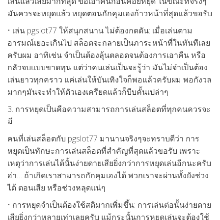
เล่นแล้วเสียมากที่สุด ขอเอาคืนก่อนค่อยหยุด ในขณะที่จริงๆ
มันควรจะหยุดแล้ว หยุดตอนกักคุมเองก้าวหน้าที่สุดแล้วขอรับ
• เล่น pgslot77 ให้สนุกสนาน ไม่ต้องกดดัน: เมื่อเล่นตาม
อารมณ์เยอะเกินไป สล็อตจะกลายเป็นภาระหน้าที่ในทันทีเลย
ครับผม อาทิเช่น จำเป็นต้องลุ้นตลอดจนต้องการเอาคืน หรือ
กลัวจบแบบขาดทุน แต่ว่าคนเล่นเป็นจะรู้ว่า มันไม่จำเป็นต้อง
เล่นยาวทุกคราว แค่เล่นให้บันเทิงใจก็พอแล้วครับผม พอกังวล
มากๆมันจะทำให้ตัวเองเครียดแล้วก็บีบคั้นเปล่าๆ
3. การหยุดเป็นคือความสามารถการเล่นสล็อตที่ทุกคนควรจะ
มี
คนที่เล่นสล็อตกับ pgslot77 มานานจริงๆจะทราบดีว่า การ
หยุดเป็นทักษะการเล่นสล็อตที่สำคัญที่สุดแล้วขอรับ เพราะ
เหตุว่าการเล่นได้นั้นง่ายดายเสียยิ่งกว่าการหยุดเล่นอีกนะครับ
ฮ่า… ถ้าเกิดเราสามารถกักคุมเองได้ พวกเราจะผ่านทั้งยังช่วง
ได้ ตอนเสีย หรือช่วงหลุดแน่ๆ
• การหยุดจำเป็นต้องใช้สติมากเพิ่มขึ้น: การเล่นต่อนั้นง่ายดาย
เสียยิ่งกว่าหลายเท่าเลยครับ แม้กระนั้นการหยุดเล่นจะต้องใช้