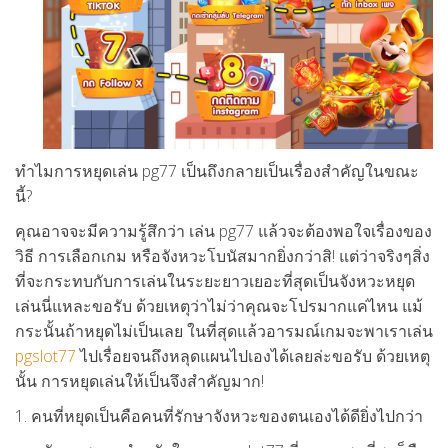
ทำไมการหยุดเล่น pg77 เป็นถึงกลายเป็นเรื่องสำคัญในขณะ
นี้?
คุณอาจจะมีความรู้สึกว่า เล่น pg77 แล้วจะต้องพอใจเรื่องของ
วิธี การเลือกเกม หรือจังหวะโบนัสมากยิ่งกว่าสิ! แต่ว่าจริงๆสิ่ง
ที่จะกระทบกับการเล่นในระยะยาวเยอะที่สุดเป็นจังหวะหยุด
เล่นนี่แหละขอรับ ด้วยเหตุว่าไม่ว่าคุณจะโปรมากแค่ไหน แม้
กระนั้นถ้าหยุดไม่เป็นเลย ในที่สุดแล้วอารมณ์เกมจะพาเราเล่น
pgslot77
ไปเรื่อยจนถึงหลุดแผนไปเองได้เลยล่ะขอรับ ด้วยเหตุ
นั้น การหยุดเล่นให้เป็นจึงสำคัญมาก!
1. คนที่หยุดเป็นคือคนที่รักษาจังหวะของตนเองได้ดียิ่งไปกว่า