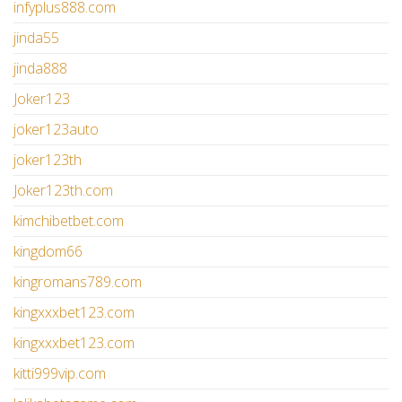
infyplus888.com
jinda55
jinda888
Joker123
joker123auto
joker123th
Joker123th.com
kimchibetbet.com
kingdom66
kingromans789.com
kingxxxbet123.com
kingxxxbet123.com
kitti999vip.com