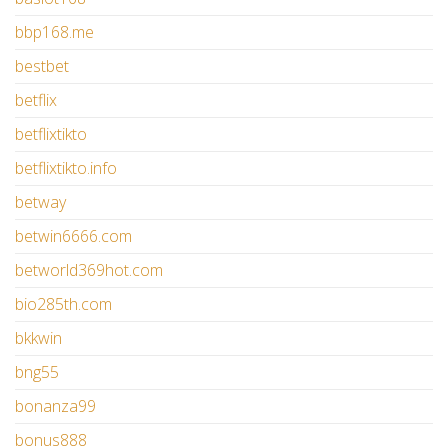
bbp168.me
bestbet
betflix
betflixtikto
betflixtikto.info
betway
betwin6666.com
betworld369hot.com
bio285th.com
bkkwin
bng55
bonanza99
bonus888