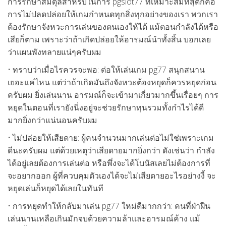
การรักษาสมดุลสำหรับในการ pgslot77 ที่เหมาะสมที่สุดก็คือ
การไม่ปลดปล่อยให้เกมกำหนดทุกสิ่งทุกอย่างของเรา พวกเรา
ต้องรักษาจังหวะการเล่นของตนเองให้ได้ แม้ตอนกำลังได้หรือ
เสียก็ตาม เพราะว่าถ้าเกิดปล่อยให้อารมณ์นำทั้งสิ้น บอกเลย
ว่าแผนพังทลายแน่ๆครับผม
• ทราบว่าเมื่อไรควรจะพอ: ต่อให้เล่นเกม pg77 สนุกสนาน
เยอะแค่ไหน แต่ว่าถ้าเกิดมันถึงจังหวะต้องหยุดก็ควรหยุดก่อน
ครับผม ยิ่งเล่นนาน อารมณ์ก็จะเข้ามาเกี่ยวมากขึ้นเรื่อยๆ การ
หยุดในตอนที่เรายังนิ่งอยู่จะช่วยรักษาทุนรวมทั้งกำไรได้ดี
มากยิ่งกว่าแน่นอนครับผม
• ไม่ปล่อยให้เสียดาย: ผู้คนจำนวนมากเล่นต่อไม่ใช่เพราะเกม
ดีนะครับผม แต่ด้วยเหตุว่าเสียดายมากยิ่งกว่า ดังเช่นว่า กำลัง
ได้อยู่เลยต้องการเล่นต่อ หรือพึ่งจะได้โบนัสเลยไม่ต้องการที่
จะอยากออก ผู้ที่ควบคุมตัวเองได้จะไม่เสียดายอะไรอย่างงี้ จะ
หยุดเล่นก็หยุดได้เลยในทันที
• การหยุดทำให้กลับมาเล่น pg77 ใหม่ดีมากกว่า: คนที่ฝ่าฝืน
เล่นนานเหลือเกินมักจบด้วยความล้าและอารมณ์ค้าง แม้