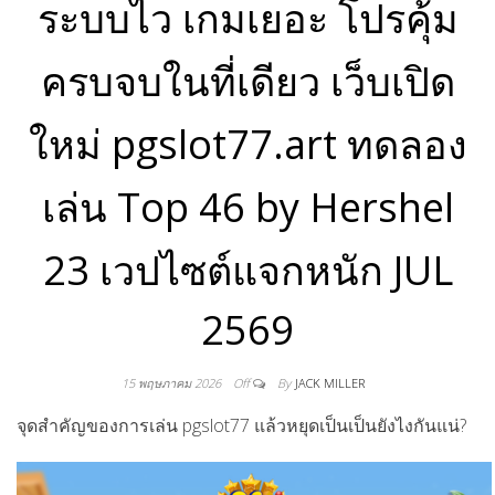
ระบบไว เกมเยอะ โปรคุ้ม
ครบจบในที่เดียว เว็บเปิด
ใหม่ pgslot77.art ทดลอง
เล่น Top 46 by Hershel
23 เวปไซต์แจกหนัก JUL
2569
15 พฤษภาคม 2026
Off
By
JACK MILLER
จุดสำคัญของการเล่น pgslot77 แล้วหยุดเป็นเป็นยังไงกันแน่?