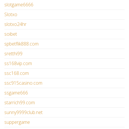
slotgame6666
Slotxo
slotxo24hr
soibet
spbetflik888.com
sretthi99
ss168vip.com
ssc168.com
ssc915casino.com
ssgame666
starrich99.com
sunny9999club.net
suppergame