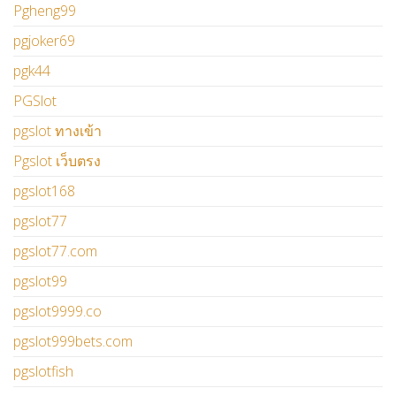
Pgheng99
pgjoker69
pgk44
PGSlot
pgslot ทางเข้า
Pgslot เว็บตรง
pgslot168
pgslot77
pgslot77.com
pgslot99
pgslot9999.co
pgslot999bets.com
pgslotfish