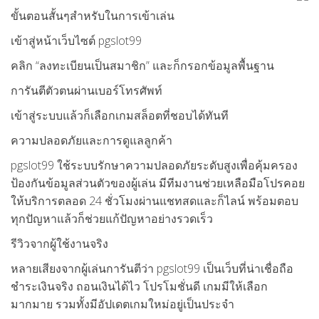
ขั้นตอนสั้นๆสำหรับในการเข้าเล่น
เข้าสู่หน้าเว็บไซต์ pgslot99
คลิก “ลงทะเบียนเป็นสมาชิก” และก็กรอกข้อมูลพื้นฐาน
การันตีตัวตนผ่านเบอร์โทรศัพท์
เข้าสู่ระบบแล้วก็เลือกเกมสล็อตที่ชอบได้ทันที
ความปลอดภัยและการดูแลลูกค้า
pgslot99 ใช้ระบบรักษาความปลอดภัยระดับสูงเพื่อคุ้มครอง
ป้องกันข้อมูลส่วนตัวของผู้เล่น มีทีมงานช่วยเหลือมือโปรคอย
ให้บริการตลอด 24 ชั่วโมงผ่านแชทสดและก็ไลน์ พร้อมตอบ
ทุกปัญหาแล้วก็ช่วยแก้ปัญหาอย่างรวดเร็ว
รีวิวจากผู้ใช้งานจริง
หลายเสียงจากผู้เล่นการันตีว่า pgslot99 เป็นเว็บที่น่าเชื่อถือ
ชำระเงินจริง ถอนเงินได้ไว โปรโมชั่นดี เกมมีให้เลือก
มากมาย รวมทั้งมีอัปเดตเกมใหม่อยู่เป็นประจำ