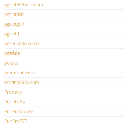
pgslot999bets.com
pgslotfish
pgslotgolf
pgslotth
pgzeus88win.com
pgสล็อต
pokbet
premium66.info
proded888x.com
Property
PunPro66
PunPro66.com
PunPro777