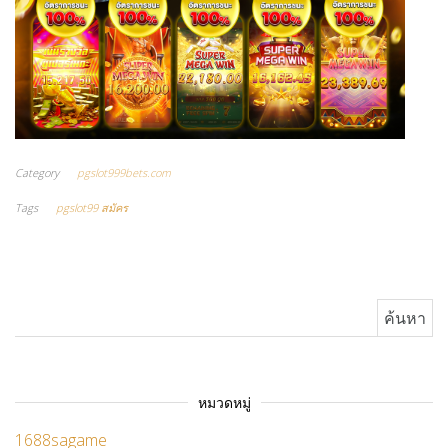
Category
pgslot999bets.com
Tags
pgslot99 สมัคร
ค้นหาสำหรับ:
หมวดหมู่
1688sagame