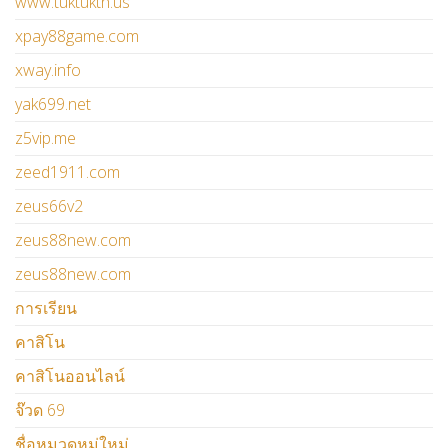
www.tuktukth.us
xpay88game.com
xway.info
yak699.net
z5vip.me
zeed1911.com
zeus66v2
zeus88new.com
zeus88new.com
การเรียน
คาสิโน
คาสิโนออนไลน์
จ๊วด 69
ชื่อหมวดหมู่ใหม่