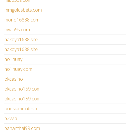
mib555s.com
mmgoldsbets.com
mono16888.com
mwin9s.com
nakoya1688.site
nakoya1688.site
no1huay
no1huay.com
okcasino
okcasino159.com
okcasino159.com
onesiamclub.site
p2vvip
pananthai99.com