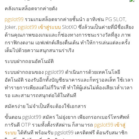
คลังเกมสล็อตจากค่ายดัง
pgslot99
รวมเกมสล็อตจากค่ายชั้นนำ อาทิเช่น PG SLOT,
Joker,
pgslot99 เข้าสู่ระบบ
SlotXO ซึ่งล้วนเป็นค่ายที่มีชื่อเสียง
ด้านคุณภาพของเกมและก็ช่องทางการชนะรางวัลที่สูง ภาพ
กราฟิกงดงาม เอฟเฟกต์เสียงตื่นเต้น ทำให้การเล่นแต่ละครั้ง
เต็มไปด้วยความสนุกสนานร่าเริง
ระบบฝากถอนอัตโนมัติ
ระบบฝากถอนของ pgslot99 ดำเนินการด้วยเทคโนโลยี
อัตโนมัติ รองรับอีกทั้งบัญชีธนาคารและก็ทรูวอลเล็ท ใช้เวลา
ทำรายการเพียงแต่ไม่กี่วินาที ทำให้ผู้เล่นไม่ต้องเสียเวล่ำเวลา
รอ และสามารถสนุกต่อได้ในทันที
สมัครง่าย ไม่จำเป็นที่จะต้องใช้เอกสาร
ขั้นตอน pgslot99 สมัคร ไม่ยุ่งยาก เพียงกรอกเบอร์โทรศัพท์
การันตี OTP รวมทั้งตั้งรหัสผ่าน ก็สามารถ
pgslot99 เข้าสู่
ระบบ
ได้ทันที พร้อมรับ pgslot99 เครดิตฟรี ต้อนรับสมาชิก