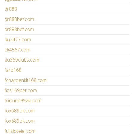
dr888
dr888bet.com
dr888bet.com
du2477.com
ek4567.com
eu369clubs.com
faro168
fcharoenkit168.com
fizz169bet.com
fortune99vip.com
fox689ok.com
fox689ok.com
fullsloteiei.com