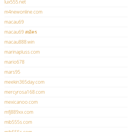
lux555.net
m4newonline.com
macau69
macau69 สมัคร
macau888.win
marinapluss.com
mario678
mars95
meekin365day.com
mercyrosa168.com
mexicanoo.com
mfj889xx.com
mib555s.com