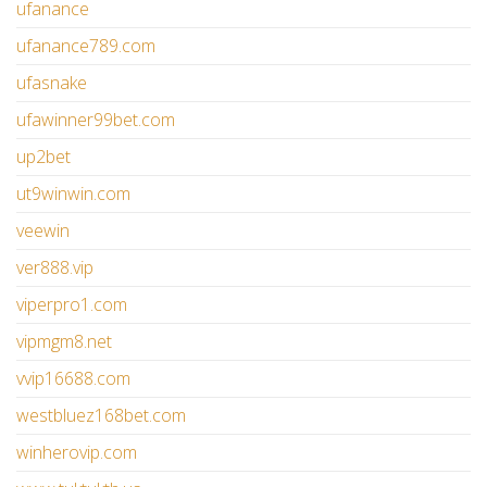
ufanance
ufanance789.com
ufasnake
ufawinner99bet.com
up2bet
ut9winwin.com
veewin
ver888.vip
viperpro1.com
vipmgm8.net
vvip16688.com
westbluez168bet.com
winherovip.com