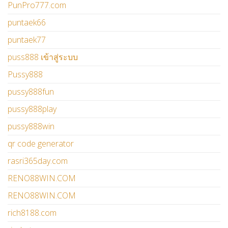
PunPro777.com
puntaek66
puntaek77
puss888 เข้าสู่ระบบ
Pussy888
pussy888fun
pussy888play
pussy888win
qr code generator
rasri365day.com
RENO88WIN.COM
RENO88WIN.COM
rich8188.com