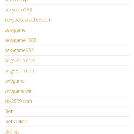
sexyauto168
Sexybaccarat168.com
sexygame
sexygame1688
sexygame992
sing55fun.com
sing55fun.com
six9game
six9game.win
sky2899.com
Slot
Slot Online
slot pg