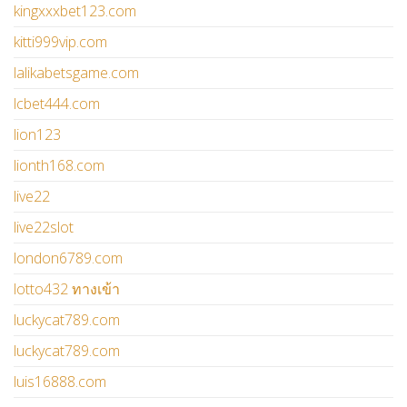
kingxxxbet123.com
kitti999vip.com
lalikabetsgame.com
lcbet444.com
lion123
lionth168.com
live22
live22slot
london6789.com
lotto432 ทางเข้า
luckycat789.com
luckycat789.com
luis16888.com