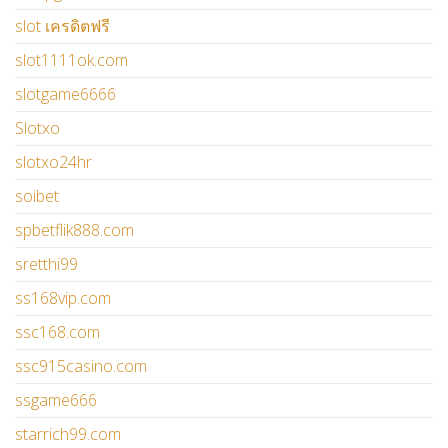
slot เครดิตฟรี
slot1111ok.com
slotgame6666
Slotxo
slotxo24hr
soibet
spbetflik888.com
sretthi99
ss168vip.com
ssc168.com
ssc915casino.com
ssgame666
starrich99.com