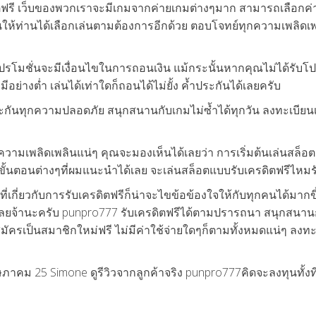
ฟรี เว็บของพวกเราจะมีเกมจากค่ายเกมต่างๆมาก สามารถเลือกค่า
นให้ท่านได้เลือกเล่นตามต้องการอีกด้วย ตอบโจทย์ทุกความเพลิดเ
ปรโมชั่นจะมีเงื่อนไขในการถอนเงิน แม้กระนั้นหากคุณไม่ได้รับโป
ย่างต่ำ เล่นได้เท่าใดก็ถอนได้ไม่ยั้ง ค้ำประกันได้เลยครับ
ประกันทุกความปลอดภัย สนุกสนานกับเกมไม่ซ้ำได้ทุกวัน ลงทะเบียน
นความเพลิดเพลินแน่ๆ คุณจะมองเห็นได้เลยว่า การเริ่มต้นเล่นสล็อ
ขั้นตอนต่างๆที่ผมแนะนำได้เลย จะเล่นสล็อตแบบรับเครดิตฟรีไหมร
ๆที่เกี่ยวกับการรับเครดิตฟรีก็น่าจะไขข้อข้องใจให้กับทุกคนได้มากขึ
้เลยจ้านะครับ punpro777 รับเครดิตฟรีได้ตามปรารถนา สนุกสนาน
 สมัครเป็นสมาชิกใหม่ฟรี ไม่มีค่าใช้จ่ายใดๆก็ตามทั้งหมดแน่ๆ ลงท
ม 25 Simone ดูรีวิวจากลูกค้าจริง punpro777คิดจะลงทุนทั้งทีต้