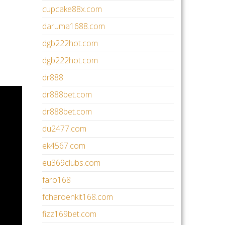
cupcake88x.com
daruma1688.com
dgb222hot.com
dgb222hot.com
dr888
dr888bet.com
dr888bet.com
du2477.com
ek4567.com
eu369clubs.com
faro168
fcharoenkit168.com
fizz169bet.com