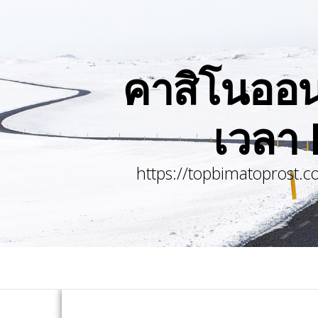
คาสิโนออนไล
เวลา
https://topbimatoprost.c