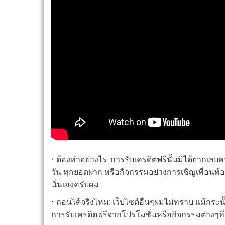
• ต้องทำอย่างไร: การรับเครดิตฟรีนั้นมิได้ยากเล
วัน ทุกยอดฝาก หรือกิจกรรมอย่างการเชิญเพื่อนพ้อ
นั่นเองครับผม
• ถอนได้จริงไหม: เว็บไซต์อื่นๆผมไม่ทราบ แม้กระ
การรับเครดิตฟรีจากโปรโมชั่นหรือกิจกรรมต่างๆที่คุ