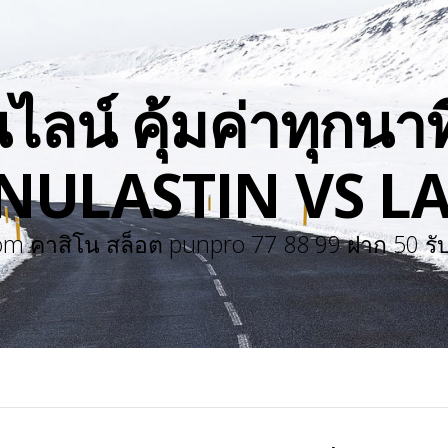
น์ คุ้มค่าทุกนาที
 NULASTIN VS LA
om คาสิโน สล็อต punpro 77 88 99 ฝาก 50 รับ 