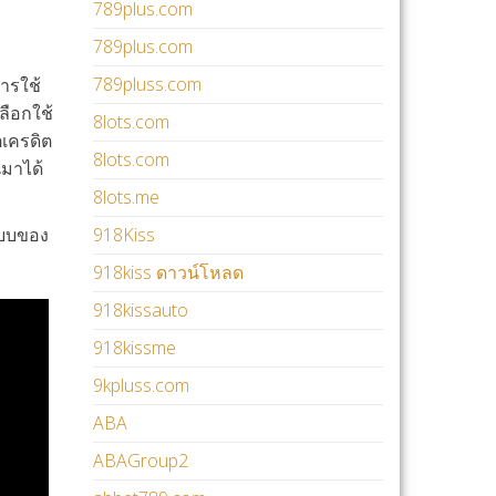
789plus.com
789plus.com
789pluss.com
การใช้
ลือกใช้
8lots.com
ตเครดิต
8lots.com
นมาได้
8lots.me
ปแบบของ
918Kiss
918kiss ดาวน์โหลด
918kissauto
918kissme
9kpluss.com
ABA
ABAGroup2