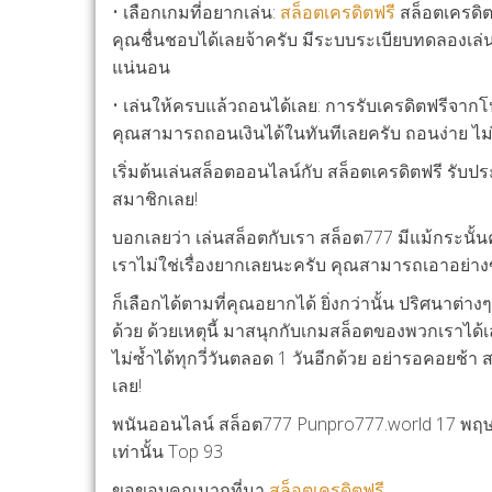
• เลือกเกมที่อยากเล่น:
สล็อตเครดิตฟรี
สล็อตเครดิต
คุณชื่นชอบได้เลยจ้าครับ มีระบบระเบียบทดลองเล่
แน่นอน
• เล่นให้ครบแล้วถอนได้เลย: การรับเครดิตฟรีจากโ
คุณสามารถถอนเงินได้ในทันทีเลยครับ ถอนง่าย ไม่มีอ
เริ่มต้นเล่นสล็อตออนไลน์กับ สล็อตเครดิตฟรี รับ
สมาชิกเลย!
บอกเลยว่า เล่นสล็อตกับเรา สล็อต777 มีแม้กระนั้
เราไม่ใช่เรื่องยากเลยนะครับ คุณสามารถเอาอย่าง
ก็เลือกได้ตามที่คุณอยากได้ ยิ่งกว่านั้น ปริศนาต่าง
ด้วย ด้วยเหตุนี้ มาสนุกกับเกมสล็อตของพวกเราได
ไม่ซ้ำได้ทุกวี่วันตลอด 1 วันอีกด้วย อย่ารอคอยช้า
เลย!
พนันออนไลน์ สล็อต777 Punpro777.world 17 พฤษภาค
เท่านั้น Top 93
ขอขอบคุณมากที่มา
สล็อตเครดิตฟรี