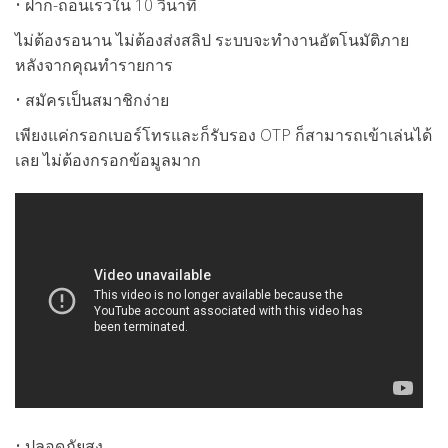
• ฝาก-ถอนเร็วใน 10 วินาที
ไม่ต้องรอนาน ไม่ต้องส่งสลิป ระบบจะทำงานอัตโนมัติภาย
หลังจากคุณทำรายการ
• สมัครเป็นสมาชิกง่าย
เพียงแค่กรอกเบอร์โทรและก็รับรอง OTP ก็สามารถเข้าเล่นได้
เลย ไม่ต้องกรอกข้อมูลมาก
• ปลอดภัยสูง