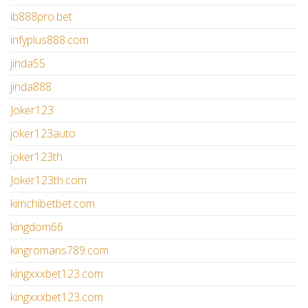
ib888pro.bet
infyplus888.com
jinda55
jinda888
Joker123
joker123auto
joker123th
Joker123th.com
kimchibetbet.com
kingdom66
kingromans789.com
kingxxxbet123.com
kingxxxbet123.com