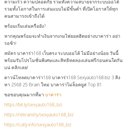
ความเร็ว ความปลอดภัย รวมทั้งความสบายจากระบบออโต้
รวมทั้งโอกาสในการเล่นแบบไม่มีขั้นต่ำ ที่เปิดโอกาสให้ทุก
คนสามารถเข้าถึงได้
พร้อมเริ่มเล่นหรือยัง?
หากคุณพร้อมจะทำเงินจากเกมไพ่ยอดฮิตอย่างบาคาร่า อย่า
รอช้า!
สมัคร บาคาร่า168 เว็บตรง ระบบออโต้ ไม่มีอย่างน้อย วันนี้
พร้อมรับโปรโมชั่นพิเศษและสิทธิทดลองเล่นฟรีก่อนคนใดกัน
แน่ คลิกเลย!
ดาวน์โหลดบาคาร่า168 บาคาร่า168 Sexyauto168.biz 3 สิง
หา 2568 25 Brain ใหม่ บาคาร่าไม่ล็อคยูส Top 81
ขอขอบคุณมากที่มา
บาคาร่า
https://bit.ly/sexyauto168_biz
https://rebrand.ly/sexyauto168_biz
https://cutly.info/sexyauto168_biz