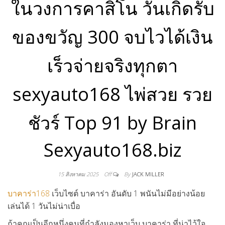
ในวงการคาสิโน วันเกิดรับ
ของขวัญ 300 จบไวได้เงิน
เร็วจ่ายจริงทุกตา
sexyauto168 ไพ่สวย รวย
ชัวร์ Top 91 by Brain
Sexyauto168.biz
15 สิงหาคม 2025
Off
By
JACK MILLER
บาคาร่า168
เว็บไซต์ บาคาร่า อันดับ 1 พนันไม่มีอย่างน้อย
เล่นได้ 1 วันไม่น่าเบื่อ
ถ้าคุณเป็นอีกหนึ่งคนที่กำลังมองหาเว็บ บาคาร่า ที่น่าไว้ใจ