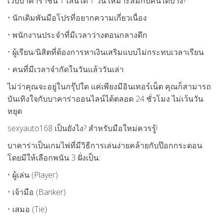
เว็บบาคาร่าชั้น 1 เล่นได้ 1 วัน เหมาะสมกับคนใดบ้าง?
• นักเดิมพันมือโปรที่อยากความเกี่ยวเนื่อง
• พนักงานประจำที่มีเวลาว่างตอนกลางดึก
• ผู้เรียน/นิสิตที่ต้องการหาเงินเสริมแบบไม่กระทบเวลาเรียน
• คนที่มีเวลาจำกัดในวันแล้ววันเล่า
ไม่ว่าคุณจะอยู่ในกรุ๊ปใด แค่เพียงมีอินเทอร์เน็ต คุณก็สามารถ
บันเทิงใจกับบาคาร่าออนไลน์ได้ตลอด 24 ชั่วโมง ไม่เว้นวัน
หยุด
sexyauto168 เป็นยังไง? สำหรับมือใหม่ควรรู้!
บาคาร่าเป็นเกมไพ่ที่มีวิธีการเล่นง่ายคล้ายกับป๊อกกระดอน
โดยมีให้เลือกพนัน 3 ฝั่งเป็น:
• ผู้เล่น (Player)
• เจ้ามือ (Banker)
• เสมอ (Tie)