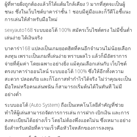
ผู้ที่ทายฝั่งถูกต้องแล้วก็ได้แต้มใกล้เคียง 9 มากที่สุดจะเป็นผู้
ชนะ ซึ่งในเว็บไซต์บาคาร่าชั้น 1 ชอบมีคู่มือและก็วีดีโอชี้แนะ
การเล่นให้สำหรับมือใหม่
sexyauto168 ระบบออโต้ 100% สมัครเว็บไซต์ตรง ไม่มีขั้นต่ำ
เล่นง่าย ได้เงินจริง
บาคาร่า168 แปลงเป็นเกมยอดฮิตที่คนอีกจำนวนไม่น้อยเลือก
ลงทุน เพราะเป็นเกมที่เล่นง่าย ทราบผลไว แล้วก็มีอัตราการ
จ่ายที่คุ้มค่า โดยเฉพาะอย่างยิ่ง แม้คุณเลือกเล่นกับ เว็บไซต์
ตรงบาคาร่าออนไลน์ ระบบออโต้ 100% ซึ่งให้อีกทั้งความ
สะดวก ปลอดภัย และก็โอกาสทำกำไรได้จริง ไม่ว่าคุณจะเป็น
มือใหม่หรือคนเล่นพนัน ก็สามารถเริ่มต้นได้ในทันที ไม่มี
อย่างต่ำ
ระบบออโต้ (Auto System) ถือเป็นเทคโนโลยีสำคัญที่ช่วย
ทำให้ผู้เล่นสามารถจัดการการเล่น การฝาก-เบิกเงิน และการ
ลงทะเบียนได้อย่างเร็ว โดยไม่ต้องพึ่งแอดไม่น ซึ่งเหมาะอย่าง
ยิ่งสำหรับสมัยที่ความเร็วคือหัวใจหลักของการลงทุน