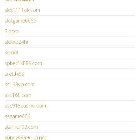
slot1111ok.com
slotgame6666
Slotxo
slotxo24hr
soibet
spbetflik888.com
sretthi99
ss168vip.com
ssc168.com
ssc915casino.com
ssgame666
starrich99.com
sunny9999club.net