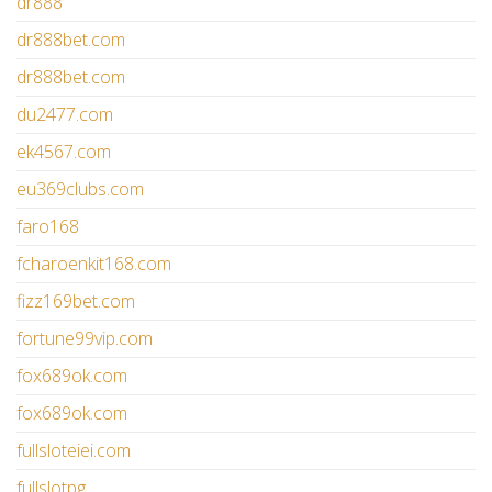
dr888
dr888bet.com
dr888bet.com
du2477.com
ek4567.com
eu369clubs.com
faro168
fcharoenkit168.com
fizz169bet.com
fortune99vip.com
fox689ok.com
fox689ok.com
fullsloteiei.com
fullslotpg