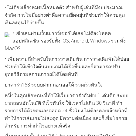
• ไม่ต้องเสี่ยงหมดเนื้อหมดตัว สำหรับผู้เล่นที่มีงบประมาณ
จำกัด การไม่มีอย่างต่ำคือความยืดหยุ่นที่ช่วยทำให้ควบคุม
เงินลงทุนได้ง่ายขึ้น
• เข้าเล่นผ่านเว็บเบราว์เซอร์ได้เลย ไม่ต้องโหลด
แอปพลิเคชัน รองรับทั้ง iOS, Android, Windows รวมทั้ง
MacOS
• เพิ่มความถี่สำหรับในการวางเดิมพัน การวางเดิมพันได้บ่อย
ช่วยทำให้เข้าใจต้นแบบเกมได้เร็วขึ้น และก็สามารถปรับ
ยุทธวิธีตามสถานการณ์ได้โดยทันที
บาคาร่า168 ระบบฝาก-ถอนออโต้ รวดเร็วทันใจ
หนึ่งในคุณลักษณะที่ทำให้เว็บบาคาร่าอันดับ 1 เด่นคือ ระบบ
ฝากถอนอัตโนมัติ ที่เร็วทันใจ ใช้เวลาไม่เกิน 30 วินาที ทำ
รายการได้ด้วยตนเองตลอด 24 ชั่วโมง ไม่ต้องคอยเจ้าหน้าที่
ทำให้การเล่นเกมไม่สะดุด มีความต่อเนื่อง และก็เพิ่มโอกาส
สำหรับการทำกำไรอย่างแท้จริง