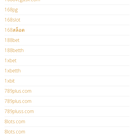
168pg
168slot
168สล็อต
188bet
188betth
1xbet
1xbetth
1xbit
789plus.com
789plus.com
789pluss.com
8lots.com
8lots.com