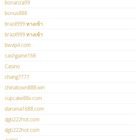
bonanza99
bonus888
brazil999 ทางเข้า
brazil999 ทางเข้า
bwvip4.com
cashgame168
Casino
chang7777
chinatown888.win
cupcake88x.com
daruma1688.com
dgb222hot.com
dgb222hot.com