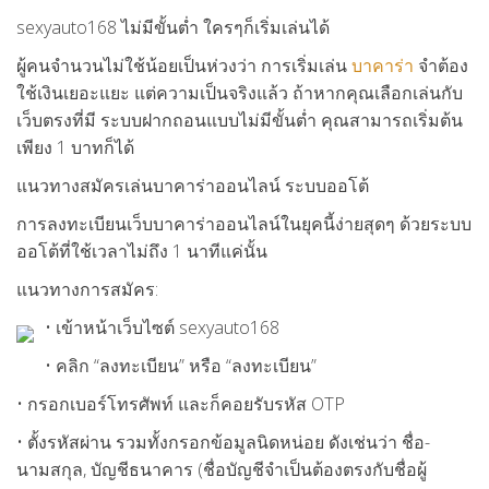
sexyauto168 ไม่มีขั้นต่ำ ใครๆก็เริ่มเล่นได้
ผู้คนจำนวนไม่ใช้น้อยเป็นห่วงว่า การเริ่มเล่น
บาคาร่า
จำต้อง
ใช้เงินเยอะแยะ แต่ความเป็นจริงแล้ว ถ้าหากคุณเลือกเล่นกับ
เว็บตรงที่มี ระบบฝากถอนแบบไม่มีขั้นต่ำ คุณสามารถเริ่มต้น
เพียง 1 บาทก็ได้
แนวทางสมัครเล่นบาคาร่าออนไลน์ ระบบออโต้
การลงทะเบียนเว็บบาคาร่าออนไลน์ในยุคนี้ง่ายสุดๆ ด้วยระบบ
ออโต้ที่ใช้เวลาไม่ถึง 1 นาทีแค่นั้น
แนวทางการสมัคร:
• เข้าหน้าเว็บไซต์ sexyauto168
• คลิก “ลงทะเบียน” หรือ “ลงทะเบียน”
• กรอกเบอร์โทรศัพท์ และก็คอยรับรหัส OTP
• ตั้งรหัสผ่าน รวมทั้งกรอกข้อมูลนิดหน่อย ดังเช่นว่า ชื่อ-
นามสกุล, บัญชีธนาคาร (ชื่อบัญชีจำเป็นต้องตรงกับชื่อผู้