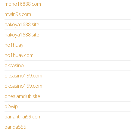
mono16888.com
mwin9s.com
nakoya1688.site
nakoya1688.site
no1huay
no1huay.com
okcasino
okcasino159.com
okcasino159.com
onesiamclub.site
p2vvip
pananthai99.com
panda555