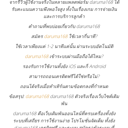
จากรีวิวผู้ใช้งานจริงในหลายแพลตฟอร์ม daruma168 ได้
รับคะแนนความพึงพอใจสูง ทั้งในเรื่องเกม การจ่ายเงิน
และการบริการลูกค้า
คำถามที่พบบ่อยเกี่ยวกับ daruma168
สมัคร
daruma168
ใช้เวลากี่นาที?
ใช้เวลาเพียงแค่ 1-2 นาทีแค่นั้น ผ่านระบบอัตโนมัติ
daruma168
เข้าระบบผ่านมือถือได้ไหม?
รองรับการใช้งานทั้งยัง iOS และก็ Android
สามารถถอนเครดิตฟรีได้ใช่หรือไม่?
ถอนได้จริงเมื่อทำเทิร์นตามข้อตกลงที่กำหนด
ข้อสรุป:
daruma168
daruma168 ตัวจริงเรื่องเว็บไซต์เดิม
พัน
daruma168 คือเว็บเดิมพันออนไลน์ที่ครบเครื่องทั้งยัง
ระบบที่เสถียร การใช้งานง่าย โปรโมชั่นจัดเต็ม ทั้งยัง
daruma168 เครดิตฟรี และระบบ สมัคร/เข้าระบบ ที่