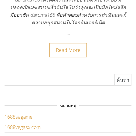
ปลอดภัยและสบายเร็วทันใจ ไม่ว่าคุณจะเป็นมือใหม่หรือ
มืออาชีพ daruma168 คือคำตอบสำหรับการทำเงินและก็
ความสนุกสนานในโลกอินเตอร์เน็ต
…
Read More
ค้นหาสำหรับ:
หมวดหมู่
1688sagame
1688vegasx.com