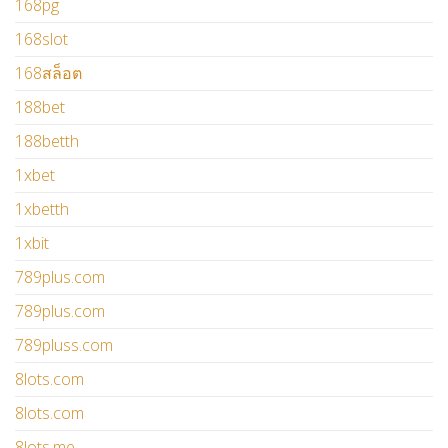
168pg
168slot
168สล็อต
188bet
188betth
1xbet
1xbetth
1xbit
789plus.com
789plus.com
789pluss.com
8lots.com
8lots.com
8lots.me