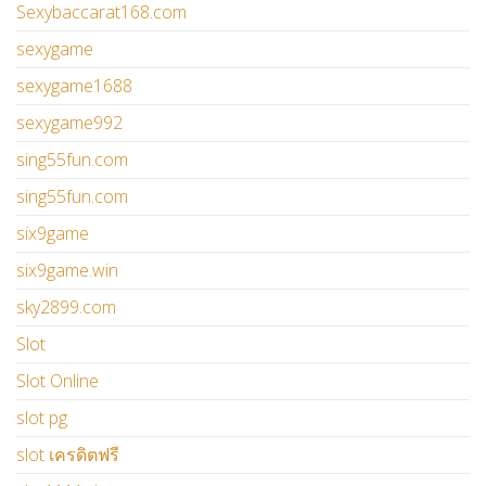
Sexybaccarat168.com
sexygame
sexygame1688
sexygame992
sing55fun.com
sing55fun.com
six9game
six9game.win
sky2899.com
Slot
Slot Online
slot pg
slot เครดิตฟรี