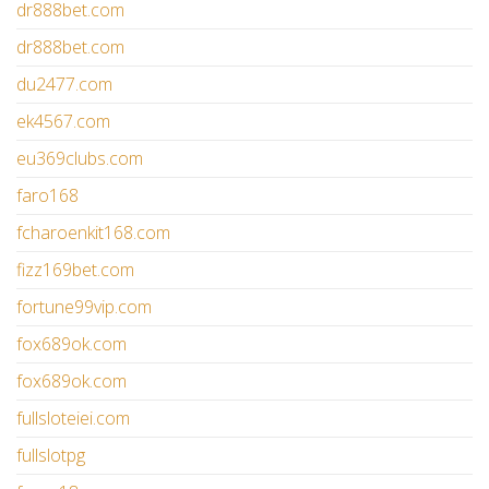
dr888bet.com
dr888bet.com
du2477.com
ek4567.com
eu369clubs.com
faro168
fcharoenkit168.com
fizz169bet.com
fortune99vip.com
fox689ok.com
fox689ok.com
fullsloteiei.com
fullslotpg