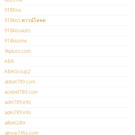
918Kiss
918kiss ดาวน์โหลด
918kissauto
918kissme
9kpluss.com
ABA
ABAGroup2
abbet789.com
acebet789.com
adm789.info
adm789.info
allbet24hr
allone745s.com