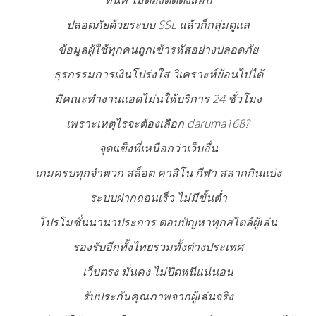
ทันที ไม่ต้องติดตั้งแอป
ปลอดภัยด้วยระบบ SSL แล้วก็กลุ่มดูแล
ข้อมูลผู้ใช้ทุกคนถูกเข้ารหัสอย่างปลอดภัย
ธุรกรรมการเงินโปร่งใส วิเคราะห์ย้อนไปได้
มีคณะทำงานแอดไม่นให้บริการ 24 ชั่วโมง
เพราะเหตุไรจะต้องเลือก daruma168?
จุดแข็งที่เหนือกว่าเว็บอื่น
เกมครบทุกจำพวก สล็อต คาสิโน กีฬา สลากกินแบ่ง
ระบบฝากถอนเร็ว ไม่มีขั้นต่ำ
โปรโมชั่นนานาประการ ตอบปัญหาทุกสไตล์ผู้เล่น
รองรับอีกทั้งไทยรวมทั้งต่างประเทศ
เว็บตรง มั่นคง ไม่ปิดหนีแน่นอน
รับประกันคุณภาพจากผู้เล่นจริง