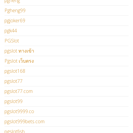
pgheng
Pgheng99
pgjoker69
pgk44
PGSlot
pgslot ทางเข้า
Pgslot เว็บตรง
pgslot168
pgslot77
pgslot77.com
pgslot99
pgslot9999.co
pgslot999bets.com
pgslotfish