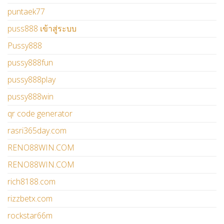
puntaek77
puss888 เข้าสู่ระบบ
Pussy888
pussy888fun
pussy888play
pussy888win
qr code generator
rasri365day.com
RENO88WIN.COM
RENO88WIN.COM
rich8188.com
rizzbetx.com
rockstar66m