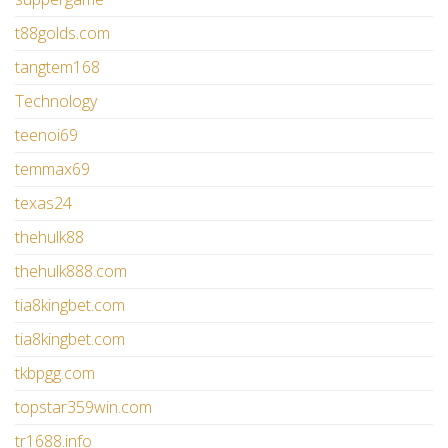
t88golds.com
tangtem168
Technology
teenoi69
temmax69
texas24
thehulk88
thehulk888.com
tia8kingbet.com
tia8kingbet.com
tkbpgg.com
topstar359win.com
tr1688.info