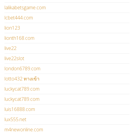
lalikabetsgame.com
lcbet444.com
lion123
lionth168.com
live22
live22slot
london6789.com
lotto432 ทางเข้า
luckycat789.com
luckycat789.com
luis16888.com
lux555.net
m4newonline.com