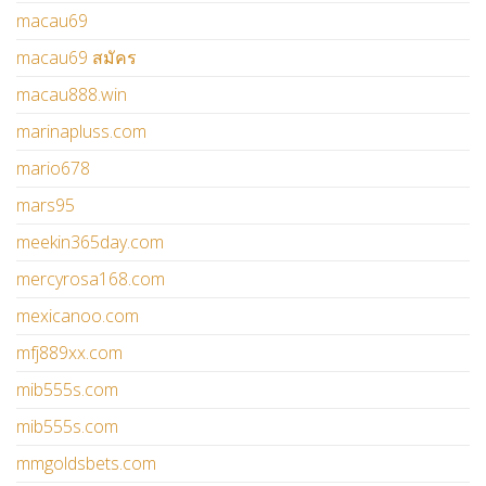
macau69
macau69 สมัคร
macau888.win
marinapluss.com
mario678
mars95
meekin365day.com
mercyrosa168.com
mexicanoo.com
mfj889xx.com
mib555s.com
mib555s.com
mmgoldsbets.com