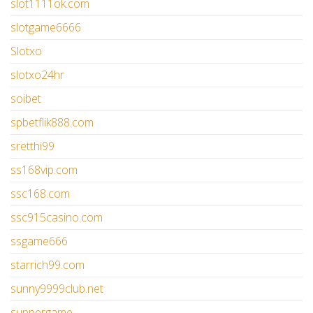
slot1111ok.com
slotgame6666
Slotxo
slotxo24hr
soibet
spbetflik888.com
sretthi99
ss168vip.com
ssc168.com
ssc915casino.com
ssgame666
starrich99.com
sunny9999club.net
suppergame