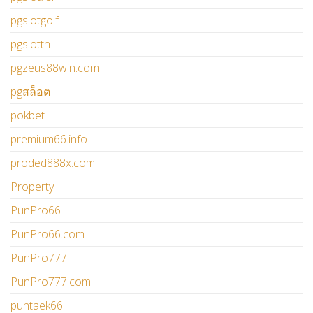
pgslotgolf
pgslotth
pgzeus88win.com
pgสล็อต
pokbet
premium66.info
proded888x.com
Property
PunPro66
PunPro66.com
PunPro777
PunPro777.com
puntaek66