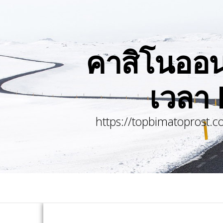
คาสิโนออนไล
เวลา
https://topbimatoprost.c