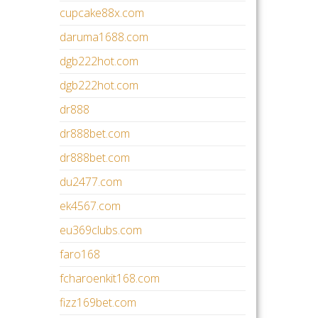
cupcake88x.com
daruma1688.com
dgb222hot.com
dgb222hot.com
dr888
dr888bet.com
dr888bet.com
du2477.com
ek4567.com
eu369clubs.com
faro168
fcharoenkit168.com
fizz169bet.com