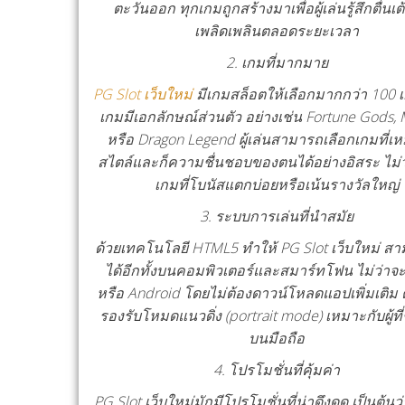
ตะวันออก ทุกเกมถูกสร้างมาเพื่อผู้เล่นรู้สึกตื่นเ
เพลิดเพลินตลอดระยะเวลา
2. เกมที่มากมาย
PG Slot เว็บใหม่
มีเกมสล็อตให้เลือกมากกว่า 100 
เกมมีเอกลักษณ์ส่วนตัว อย่างเช่น Fortune Gods,
หรือ Dragon Legend ผู้เล่นสามารถเลือกเกมที่เ
สไตล์และก็ความชื่นชอบของตนได้อย่างอิสระ ไม่ว
เกมที่โบนัสแตกบ่อยหรือเน้นรางวัลใหญ่
3. ระบบการเล่นที่นำสมัย
ด้วยเทคโนโลยี HTML5 ทำให้ PG Slot เว็บใหม่ สา
ได้อีกทั้งบนคอมพิวเตอร์และสมาร์ทโฟน ไม่ว่าจะ
หรือ Android โดยไม่ต้องดาวน์โหลดแอปเพิ่มเติม ต
รองรับโหมดแนวดิ่ง (portrait mode) เหมาะกับผู้ที
บนมือถือ
4. โปรโมชั่นที่คุ้มค่า
PG Slot เว็บใหม่มักมีโปรโมชั่นที่น่าดึงดูด เป็นต้นว