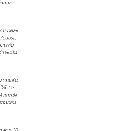
ต้นและ
เกม แต่ละ
 Medusa,
หมาะกับ
่าจะเป็น
มารถเล่น
ใช้ iOS
ัวเกมยัง
่ชอบเล่น
่า ฝาก 10