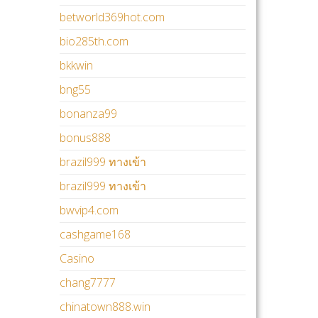
betworld369hot.com
bio285th.com
bkkwin
bng55
bonanza99
bonus888
brazil999 ทางเข้า
brazil999 ทางเข้า
bwvip4.com
cashgame168
Casino
chang7777
chinatown888.win