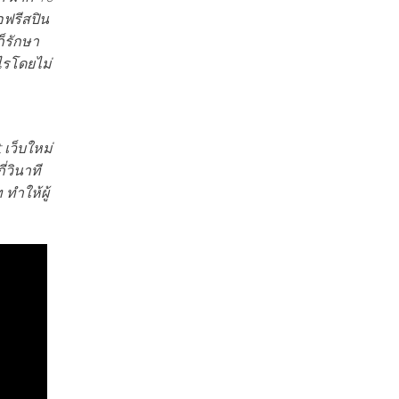
อฟรีสปิน
ก็รักษา
ำไรโดยไม่
เว็บใหม่
่วินาที
ทำให้ผู้