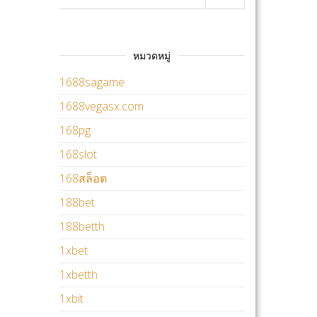
หมวดหมู่
1688sagame
1688vegasx.com
168pg
168slot
168สล็อต
188bet
188betth
1xbet
1xbetth
1xbit