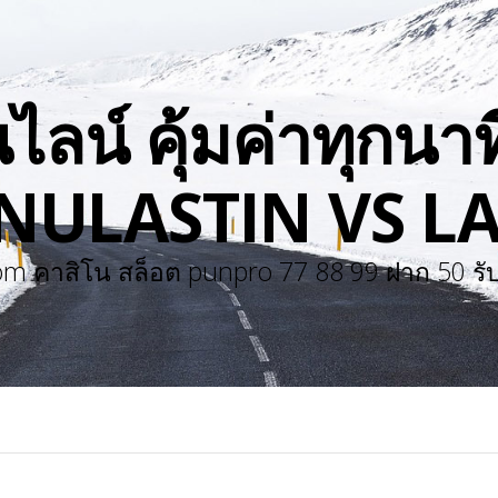
น์ คุ้มค่าทุกนาที
 NULASTIN VS LA
om คาสิโน สล็อต punpro 77 88 99 ฝาก 50 รับ 