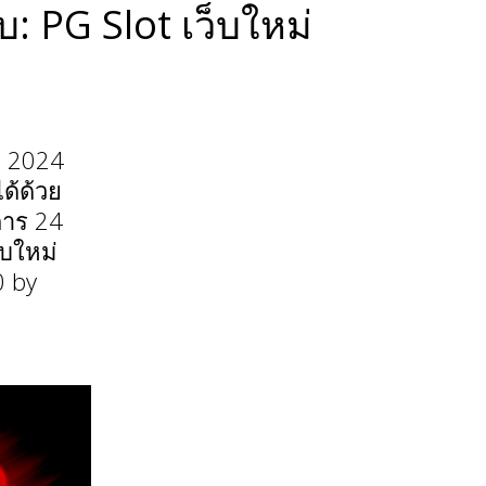
ับ:
PG Slot เว็บใหม่
ค. 2024
ได้ด้วย
การ 24
็บใหม่
0 by