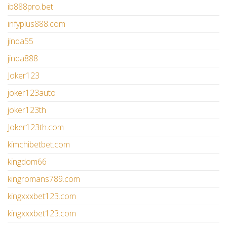
ib888pro.bet
infyplus888.com
jinda55
jinda888
Joker123
joker123auto
joker123th
Joker123th.com
kimchibetbet.com
kingdom66
kingromans789.com
kingxxxbet123.com
kingxxxbet123.com