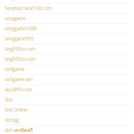
Sexybaccarat168.com
sexygame
sexygame1688
sexygame992
sing55fun.com
sing55fun.com
six9game
six9game.win
sky2899.com
Slot
Slot Online
slot pg
slot เครดิตฟรี