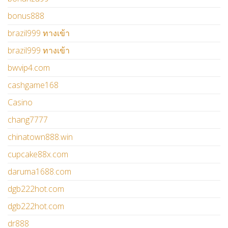
bonus888
brazil999 ทางเข้า
brazil999 ทางเข้า
bwvip4.com
cashgame168
Casino
chang7777
chinatown888.win
cupcake88x.com
daruma1688.com
dgb222hot.com
dgb222hot.com
dr888