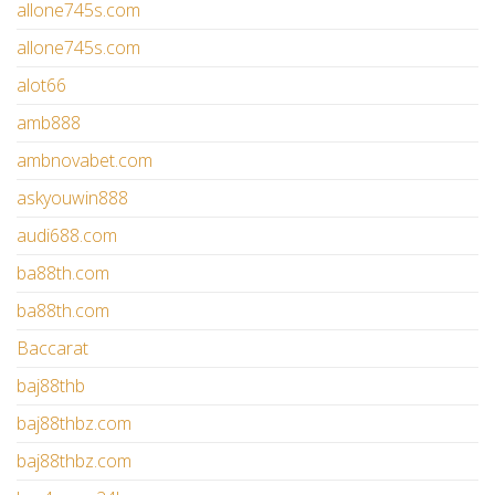
allone745s.com
allone745s.com
alot66
amb888
ambnovabet.com
askyouwin888
audi688.com
ba88th.com
ba88th.com
Baccarat
baj88thb
baj88thbz.com
baj88thbz.com