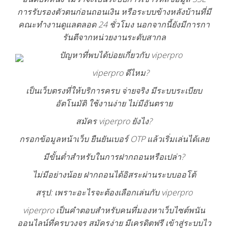
การรับรองตัวตนก่อนถอนเงิน หรือระบบข้างหลังบ้านที่มี
คณะทำงานดูแลตลอด 24 ชั่วโมง นอกจากนี้ยังมีการกา
รันตีจากหน่วยงานระดับสากล
ปัญหาที่พบได้บ่อยเกี่ยวกับ viperpro
viperpro ดีไหม?
เป็นเว็บตรงที่ให้บริการครบ จ่ายจริง มีระบบระเบียบ
อัตโนมัติ ใช้งานง่าย ไม่มีอันตราย
สมัคร viperpro ยังไง?
กรอกข้อมูลหน้าเว็บ ยืนยันเบอร์ OTP แล้วเริ่มเล่นได้เลย
มีขั้นต่ำสำหรับในการฝากถอนหรือเปล่า?
ไม่มีอย่างน้อย ฝากถอนได้อิสระผ่านระบบออโต้
สรุป: เพราะอะไรจะต้องเลือกเล่นกับ viperpro
viperpro เป็นคำตอบสำหรับคนที่มองหาเว็บไซต์พนัน
ออนไลน์ที่ครบวงจร สมัครง่าย มีเครดิตฟรี เข้าสู่ระบบไว