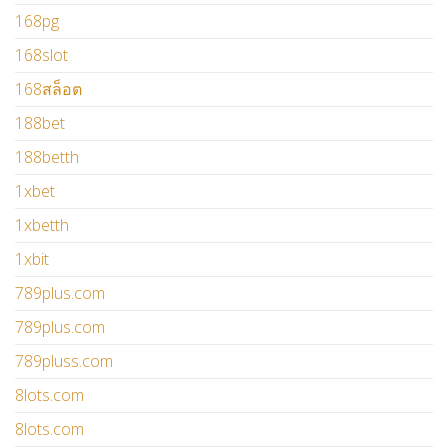
168pg
168slot
168สล็อต
188bet
188betth
1xbet
1xbetth
1xbit
789plus.com
789plus.com
789pluss.com
8lots.com
8lots.com