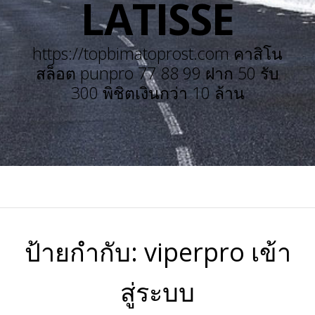
LATISSE
https://topbimatoprost.com คาสิโน
สล็อต punpro 77 88 99 ฝาก 50 รับ
300 พิชิตเงินกว่า 10 ล้าน
ป้ายกำกับ:
viperpro เข้า
สู่ระบบ