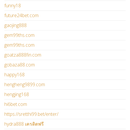
funny18
future24bet.com
gaojing888
gem99ths.com
gem99ths.com
goatza888fin.com
gobaza88.com
happy168
hengheng9899.com
hengjing168
hi6bet.com
https://sretthi99.bet/enter/
hydra888 เครดิตฟรี