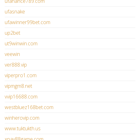
ufanance789.com
ufasnake
ufawinner99bet.com
up2bet
ut9winwin.com
veewin
ver888.vip
viperpro1.com
vipmgm8.net
vvip16688.com
westbluez168bet.com
winherovip.com
www.tuktukth.us
xpay88game.com