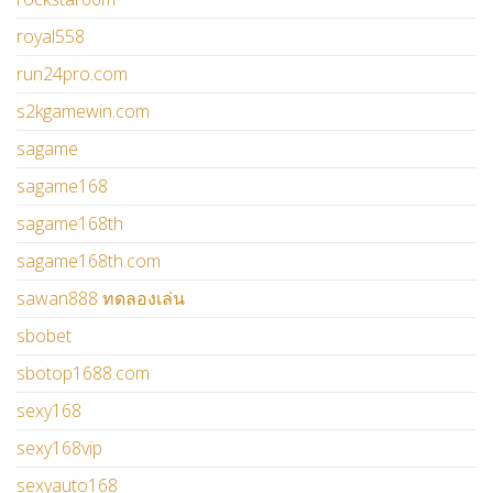
royal558
run24pro.com
s2kgamewin.com
sagame
sagame168
sagame168th
sagame168th.com
sawan888 ทดลองเล่น
sbobet
sbotop1688.com
sexy168
sexy168vip
sexyauto168