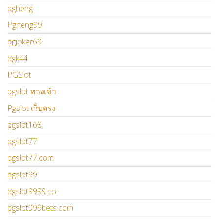
pgheng
Pgheng99
pgjoker69
pgk44
PGSlot
pgslot ทางเข้า
Pgslot เว็บตรง
pgslot168
pgslot77
pgslot77.com
pgslot99
pgslot9999.co
pgslot999bets.com