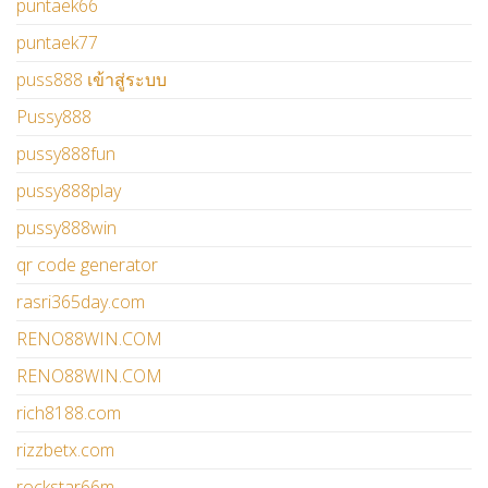
puntaek66
puntaek77
puss888 เข้าสู่ระบบ
Pussy888
pussy888fun
pussy888play
pussy888win
qr code generator
rasri365day.com
RENO88WIN.COM
RENO88WIN.COM
rich8188.com
rizzbetx.com
rockstar66m