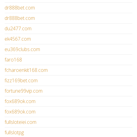
dr888bet.com
dr888bet.com
du2477.com
ek4567.com
eu369clubs.com
faro168
fcharoenkit168.com
fizz169bet.com
fortune99vip.com
fox689ok.com
fox689ok.com
fullsloteiei.com
fullslotpg