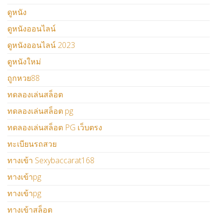
ดูหนัง
ดูหนังออนไลน์
ดูหนังออนไลน์ 2023
ดูหนังใหม่
ถูกหวย88
ทดลองเล่นสล็อต
ทดลองเล่นสล็อต pg
ทดลองเล่นสล็อต PG เว็บตรง
ทะเบียนรถสวย
ทางเข้า Sexybaccarat168
ทางเข้าpg
ทางเข้าpg
ทางเข้าสล็อต