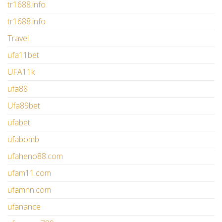
tr1688.info
tr1688.info
Travel
ufa11bet
UFA11k
ufa88
Ufa89bet
ufabet
ufabomb
ufaheno88.com
ufam11.com
ufamnn.com
ufanance