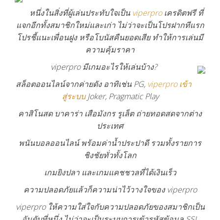
หนึ่งในสิ่งที่ผู้เล่นประทับใจเป็น
viperpro
เครดิตฟรี ที่
แจกอีกทั้งสมาชิกใหม่และเก่า ไม่ว่าจะเป็นโปรฝากทีแรก
โปรชี้แนะเพื่อนฝูง หรือโบนัสคืนยอดเสีย ทำให้การเล่นมี
ความคุ้มราคา
viperpro มีเกมอะไรให้เล่นบ้าง?
สล็อตออนไลน์จากค่ายดัง อาทิเช่น PG,
viperpro เข้า
สู่ระบบ
Joker, Pragmatic Play
คาสิโนสด บาคาร่า เสือมังกร รูเล็ต ถ่ายทอดสดจากต่าง
ประเทศ
พนันบอลออนไลน์ พร้อมค่าน้ำประปาดี รวมทั้งรายการ
ชิงชัยทั่วทั้งโลก
เกมยิงปลา และเกมแคชชวลที่ได้เงินเร็ว
ความปลอดภัยแล้วก็ความน่าไว้วางใจของ viperpro
viperpro ให้ความใส่ใจกับความปลอดภัยของสมาชิกเป็น
อันดับที่หนึ่ง ไม่ว่าจะเป็นระบบการเข้ารหัสข้อมูล SSL