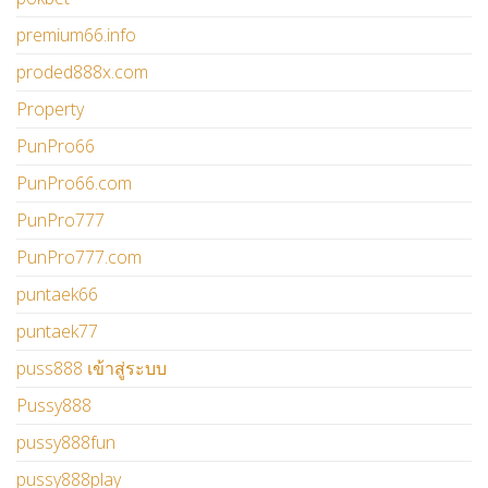
premium66.info
proded888x.com
Property
PunPro66
PunPro66.com
PunPro777
PunPro777.com
puntaek66
puntaek77
puss888 เข้าสู่ระบบ
Pussy888
pussy888fun
pussy888play