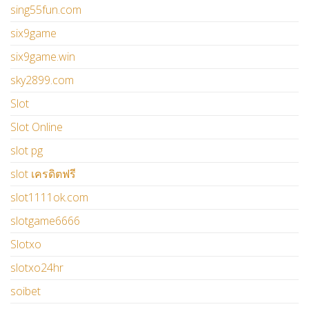
sing55fun.com
six9game
six9game.win
sky2899.com
Slot
Slot Online
slot pg
slot เครดิตฟรี
slot1111ok.com
slotgame6666
Slotxo
slotxo24hr
soibet