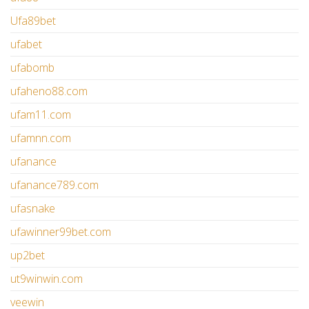
Ufa89bet
ufabet
ufabomb
ufaheno88.com
ufam11.com
ufamnn.com
ufanance
ufanance789.com
ufasnake
ufawinner99bet.com
up2bet
ut9winwin.com
veewin