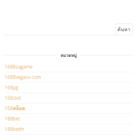
ค้นหาสำหรับ:
หมวดหมู่
1688sagame
1688vegasx.com
168pg
168slot
168สล็อต
188bet
188betth