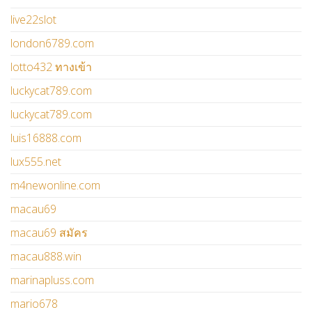
live22slot
london6789.com
lotto432 ทางเข้า
luckycat789.com
luckycat789.com
luis16888.com
lux555.net
m4newonline.com
macau69
macau69 สมัคร
macau888.win
marinapluss.com
mario678