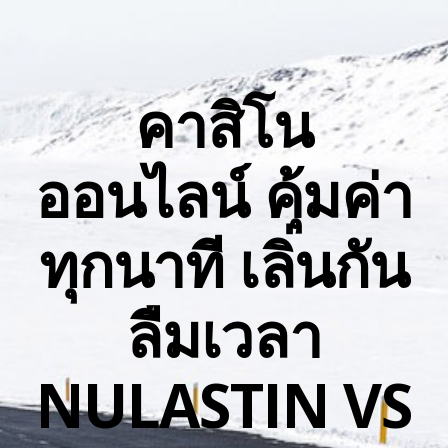
คาสิโน
ออนไลน์ คุ้มค่า
ทุกนาที เลิ่นกัน
ลืมเวลา
NULASTIN VS