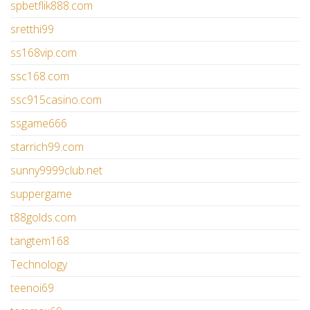
spbetflik888.com
sretthi99
ss168vip.com
ssc168.com
ssc915casino.com
ssgame666
starrich99.com
sunny9999club.net
suppergame
t88golds.com
tangtem168
Technology
teenoi69