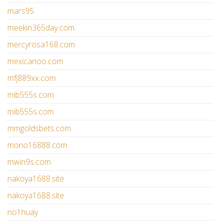
mars95
meekin365day.com
mercyrosa168.com
mexicanoo.com
mfj889xx.com
mib555s.com
mib555s.com
mmgoldsbets.com
mono16888.com
mwin9s.com
nakoya1688.site
nakoya1688.site
no1huay