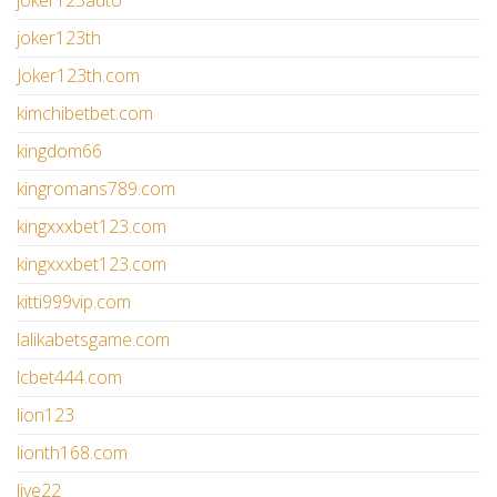
joker123auto
joker123th
Joker123th.com
kimchibetbet.com
kingdom66
kingromans789.com
kingxxxbet123.com
kingxxxbet123.com
kitti999vip.com
lalikabetsgame.com
lcbet444.com
lion123
lionth168.com
live22