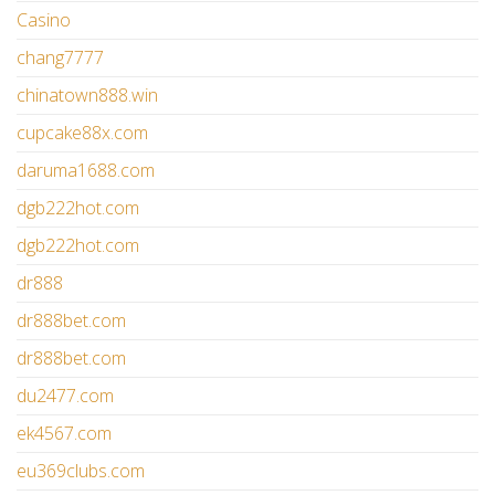
Casino
chang7777
chinatown888.win
cupcake88x.com
daruma1688.com
dgb222hot.com
dgb222hot.com
dr888
dr888bet.com
dr888bet.com
du2477.com
ek4567.com
eu369clubs.com