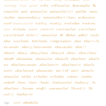
Technology
Travel
up2bet
คาสิโน
คาสิโนออนไลน์
ชื่อหมวดหมู่ใหม่
ซื้อ
หวยออนไลน์
ดูหนัง
ดูหนังออนไลน์
ดูหนังออนไลน์ 2023
ดูหนังใหม่
ทดลอง
เล่นสล็อต
ทดลองเล่นสล็อต pg
ทดลองเล่นสล็อต PG เว็บตรง
ทะเบียนรถสวย
ทางเข้า Sexybaccarat168
ทางเข้าpg
ทางเข้าpg
ทางเข้าสล็อต
ทางเข้าเล่น
slotxo
ทำเว็บพนัน
บาคาร่า
บาคาร่า168
บาคาร่าออนไลน์
บาคาร่าเว็บตรง
บาคาร่าเว็บไหนดี
ปันโปร777
พนันออนไลน์
พีจี
พีจีสล็อต
พุซซี่888
รวมเว็บ
สล็อต
ระบบเว็บพนัน
รับทำเว็บพนัน
ราชภัฏสวนสุนันทา
สล็อต
สล็อต PG เว็บ
ตรง แตกหนัก
สล็อต pg เว็บตรง แตกหนัก
สล็อต แตกหนัก
สล็อต777
สล็อต888
สล็อตpg
สล็อตpgเว็บตรง
สล็อตpgแท้
สล็อตxo
สล็อตxoเว็บตรง
สล็อตพีจี
สล็อตยอดนิยม
สล็อตออนไลน์
สล็อตออโต้
สล็อตเว็บตรง
สล็อตเว็บ
ตรง
สล็อตเว็บตรง แตกหนัก
สล็อตเว็บตรง789
สล็อตเว็บตรง789
สล็อตเว็บ
ตรง888
สล็อตเว็บตรงแท้
สล็อตแตกหนัก
หนัง 18 ฟรี
หนัง69
หนังชนโรง
หนังออนไลน์
หนังใหม่
หาเว็บสล็อต
หาเว็บสล็อต
เกมยิงปลา
เกมสล็อต
เครดิตฟรี
เว็บตรง
เว็บตรง
เว็บพนัน
เว็บพนันออนไลน์
เว็บสล็อต pg
เว็บ
สล็อตเว็บตรง
เว็บหวยสด
เศรษฐี99
แทงหวยออนไลน์
โจ๊กเกอร์123
โจ๊ก
เกอร์123
ไทยสล็อต 888
Tags
slot66
สล็อตปันโปร