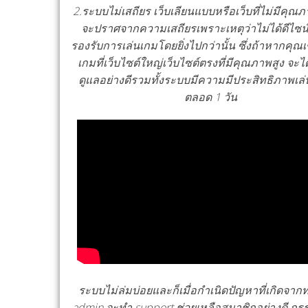
2.ระบบไม่เสถียร เว็บเลียนแบบหรือเว็บที่ไม่มีคุ
จะปราศจากความเสถียรเพราะเหตุว่าไม่ได้ดีไซน์
รองรับการเล่นเกมโดยยิ่งไปกว่านั้น ซึ่งถ้าหากคุณเ
เกมที่เว็บไซต์ใหญ่เว็บไซต์ตรงที่มีคุณภาพสูง จะไ
ดูแลอย่างดีรวมทั้งระบบมีความมีประสิทธิภาพเล่
ตลอด 1 วัน
ระบบไม่ล่มบ่อยและก็เมื่อกำเนิดปัญหาที่เกิดจากท
admin จะทำ support ช่วยเหลือสมาชิกอย่างดี กรร