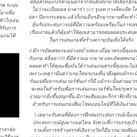
สล็อตไหมเก่งก็ตามนอกจากนั้นยังมีเกมให้เลือกอี
ณภาพ ระบบ
ไม่ว่าจะเป็นบอล บาคาร่า slot รูเลท กางล็คแจ๊ค โ
มาเพื่อ
ปลา ป๊อกกระดอน แล้วก็เกมอื่นๆอีกมากมายที่จะทำใ
ข้าไปเล่น
ลุ้นรับประสบการณ์ที่มีความพร้อมเพรียงในการเล่น
ด้รับการ
เรียบง่ายแล้วก็คุ้มทำให้คุณสามารถต่อยอดประสบผ
นเกมได้
ในการเล่นเกมที่สร้างความบันเทิงได้จริง
4.มีการอัพเดทเกมอย่างสม่ำเสมอ เมื่อมาตรงนี้คุณ
กับเกม สล็อต168 ที่มีความมากมาย และอัพเดทเกมให
ตลอด ทำให้คุณเชื่อมั่นได้ว่าเล่นเกมตรงนี้คุณจะไม่ม
เพราะเหตุว่ามีแต่ว่าเกมใหม่ๆเกมที่น่าดึงดูดแม้กระ
กันแน่ที่อยากเล่นเวอร์ชั่นเก่าก็มี แม้กระนั้นส่วนม
จะพอใจสำหรับเพื่อการเล่นเกมเวอร์ชั่นใหม่ๆเพราะ
ง่ายมากยิ่งขึ้นสนุกขึ้น มีภาพเสียงและก็กราฟิกที่ง
สำหรับการเล่นเกมเสี่ยงโชคออนไลน์ที่ได้เงินง่าย
5.เหมาะกับคนที่ต้องการฝึกฝนประสบการณ์เนื่องจา
ประสบการณ์สูงมากแค่ไหน จังหวะที่การบรรลุเป้
างกลุ่ม
รวมทั้งการสร้างสรรค์เงินรางวัลก็มีมากมายเพียงแ
มวิธีการ