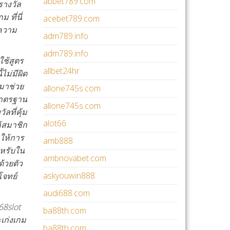
abbet789.com
นรางวัล
 ที่นี่
acebet789.com
งความ
adm789.info
adm789.info
ช้สูตร
allbet24hr
ไม่มีผิด
ามาช่วย
allone745s.com
มาตรฐาน
allone745s.com
ลที่คุ้ม
alot66
้สมาชิก
ำให้การ
amb888
ำหรับใน
ambnovabet.com
้วยตัว
askyouwin888
โจทย์
audi688.com
68slot
ba88th.com
ะเก่งเกม
ba88th.com