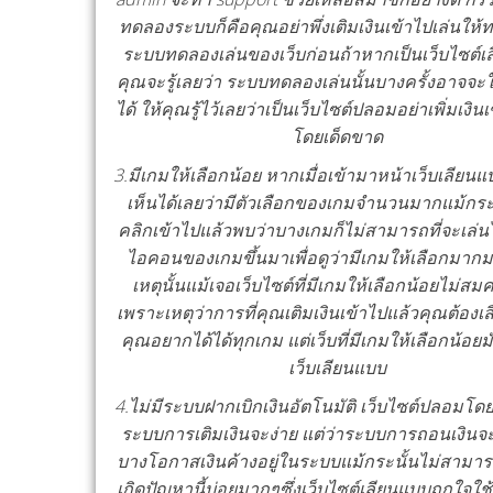
ทดลองระบบก็คือคุณอย่าพึ่งเติมเงินเข้าไปเล่นให้
ระบบทดลองเล่นของเว็บก่อนถ้าหากเป็นเว็บไซต์เ
คุณจะรู้เลยว่า ระบบทดลองเล่นนั้นบางครั้งอาจจะใ
ได้ ให้คุณรู้ไว้เลยว่าเป็นเว็บไซต์ปลอมอย่าเพิ่มเงิน
โดยเด็ดขาด
3.มีเกมให้เลือกน้อย หากเมื่อเข้ามาหน้าเว็บเลีย
เห็นได้เลยว่ามีตัวเลือกของเกมจำนวนมากแม้กระนั
คลิกเข้าไปแล้วพบว่าบางเกมก็ไม่สามารถที่จะเล่นได
ไอคอนของเกมขึ้นมาเพื่อดูว่ามีเกมให้เลือกมากม
เหตุนั้นแม้เจอเว็บไซต์ที่มีเกมให้เลือกน้อยไม่สม
เพราะเหตุว่าการที่คุณเติมเงินเข้าไปแล้วคุณต้องเล
คุณอยากได้ได้ทุกเกม แต่เว็บที่มีเกมให้เลือกน้อยม
เว็บเลียนแบบ
4.ไม่มีระบบฝากเบิกเงินอัตโนมัติ เว็บไซต์ปลอมโ
ระบบการเติมเงินจะง่าย แต่ว่าระบบการถอนเงินจะ
บางโอกาสเงินค้างอยู่ในระบบแม้กระนั้นไม่สามา
เกิดปัญหานี้บ่อยมากๆซึ่งเว็บไซต์เลียนแบบถูกใจใช้ว