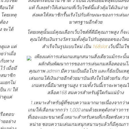
เว็บไซต์
สล็อตระดับนานาชาติ ว่าเป็นเว็บที่เยี่ยมที่สุดเป็นลิขส
ตือนให้
แท้ ก็เลยทำให้เล่นเกมที่เว็บไซต์นี้แล้วคุ้มได้เงินง่า
 โดยเหตุ
ส่งผลให้สมาชิกรื้นเริงไปกับลักษณะของการเล่นเกม
นต้อง
มาตรฐานอีกด้วย
ง จะได้
โดยเหตุนั้นแม้คุณเลือกเว็บไซต์ที่ดีมีคุณภาพสูง ก็จะย
คุณได้รับเงินรางวัลรวมทั้งคุ้มไปกับสุดยอดของให
ดูแล แต่
สำเร็จในรูปแบบใหม่ เป็น
168slot
เว็บนี้ไม่ใช
ว่าเมื่อ
เพียงแค่การเล่นเกมสนุกสนานสิ่งเดียวแม้กระนั้
ลกับทาง
ผลักดันพัฒนาการของการเล่นเกมสล็อตออนไลน์
้ เมื่อมี
คุณภาพ admin มีความเป็นมือโปร และก็ยังเป็นเหต
อสมาชิก
เล่นเกมได้เงินง่ายอีกด้วยมาบันเทิงใจไปด้วยกัน กับ
คนแยกไม่
เกมตรงนี้มีมาตรฐานสูง รวมทั้งวันนี้เราจะพาคุณไ
็น AI ให้
สล็อต168 สมควรสำหรับผู้ใดกันแน่บ้าง
าดูแค่
1.เหมาะสำหรับผู้ที่ชอบความมากมายเนื่องจากว่าตร
เกมให้เลือกมากกว่า 1,000 เกมด้วยเหตุดังกล่าวการ
รือตอบ
ที่เยอะแยะขนาดนี้ เหมาะสำหรับคนที่เกลียดชังความ
่ายอย่าง
หน่าย ชอบความเล่นเกมสนุกสนานๆแล้วก็มีคุณภา
เล่นอย่าง