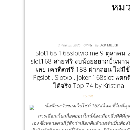
หมว
2 กันยายน 2025
Off
By
JACK MILLER
Slot168 168slotvip.me 9 ตุลาคม
slot168 สายฟรี งบน้อยอยากปั่นนาน
เลย เครดิตฟรี 188 ฝากถอน ไม่มีขั
Pgslot , Slotxo , Joker 168slot แตก
ได้จริง Top 74 by Kristina
168slot
ข้อพึงระวังของเว็บไซต์ 168สล็อต ที่ไม่มี
การเลือกเว็บสล็อตออนไลน์ต้องเลือกสิ่งที่ดีที่สุ
เอง ซึ่งหลายคนก็รู้สึกว่าเลือกดีแล้วแต่จำเป็นต้อง