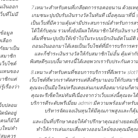
นเงินออก
7.เหมาะสำหรับคนที่เกลียดการรอคอยนาน ด้วยเหตุว
บที่ไม่มี
เกมชนะปุบปับรับเงินรางวัลในทันที เมื่อคุณมาที่นี่ 
เป็นเว็บที่มีความคุ้มค่ามีประสบการณ์สำหรับการส
ได้ให้กับคุณ รวมทั้งยังมีผลให้สมาชิกได้รับเงินรางว
้อมูล
เต็มที่ชนะปุบปับให้เข้าไปในระบบเบิกเงินอัตโนมัต
งเลือก
ถอนเงินออกมาได้เลยเป็นเว็บไซต์ที่มีการบริการค
ภัยมาเป็น
และก็ชำระเงินรางวัลให้กับสมาชิกไม่อั้น คุ้มค่ากั
รสมาชิก
พิเศษดีๆแบบงี้มาตรงนี้ได้เลยพวกเรารับประกันคว
ว็บไซต์
อบแทนของ
8.เหมาะสำหรับคนที่ชอบการบริการที่ดีเพราะ slot1
มาชิกแต่
เว็บไซต์ที่พวกเราคัดสรรแต่สิ่งดีๆมามอบให้กับสมาชิ
เรื่องว่า
คุณจะเป็นมือใหม่หรือเคยเล่นเกมสล็อตมาก่อนก็ตาม 
คุณจะรีเซ็ตใหม่ทันทีเนื่องจากว่าเว็บแห่งนี้คุณจะได
บริการดีระดับพรีเมี่ยม admin มีความพร้อมสำหรับเ
เว็บปลอม
บริหารจัดแจงเงินทุนให้มีคุณภาพสูงและก็คุ้
ดนัดอยู่
คนก็มิได้
และเป็นที่ปรึกษาคอยให้คำปรึกษาคุณอย่างยอดเยี่ย
็บใหม่ทำ
ทำให้การเล่นเกมเสี่ยงดวงออนไลน์ของคุณมีคุ
ม่สมควร