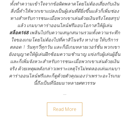
ทั้งทำความเข้าใจจากข้อผิดพลาดโดยไม่ต้องเสี่ยงกับเงิน
สิ่งนี้ทำให้พวกเขาแปลงเป็นผู้เล่นที่ดียิ่งขึ้นแล้วก็เพิ่มช่อง
ทางสำหรับการชนะเมื่อพวกเขาเล่นด้วยเงินจริงโดยสรุป
แล้ว เกมบาคาร่าออนไลน์ฟรีมอบโอกาสให้ผู้เล่น
สล็อต168
เพลินไปกับความสนุกสนานรวมทั้งความระทึก
ใจของเกมโดยไม่ต้องไปที่คาสิโนจริง หาง่าย ให้บริการ
ตลอด 1 วันทุกวี่ทุกวัน และก็มีเกมหลายเวอร์ชั่น พวกเขา
ยังอนุญาตให้ผู้เล่นฝึกซ้อมความชำนาญ แข่งกับผู้เล่นผู้อื่น
และก็เพิ่มจังหวะสำหรับการชนะเมื่อพวกเขาเล่นด้วยเงิน
จริง ด้วยเหตุผลดังกล่าวเพราะเหตุไรไม่ทดลองเล่นเกมบา
คาร่าออนไลน์ฟรีและก็ดูด้วยตัวคุณเองว่าเพราะอะไรเกม
นี้ถึงเป็นที่นิยมมาหลายศตวรรษ
…
Read More