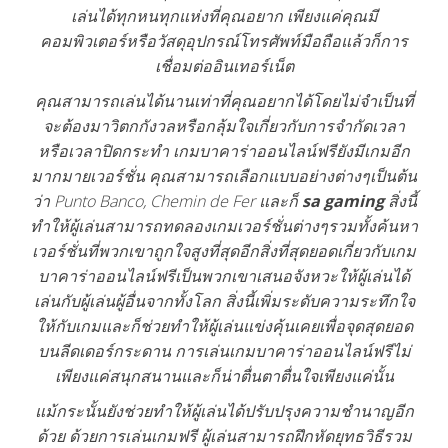
เล่นได้ทุกหนทุกแห่งที่คุณอยาก เพียงแค่คุณมี
คอมพิวเตอร์หรือวัสดุอุปกรณ์โทรศัพท์มือถือแล้วก็การ
เชื่อมต่ออินเทอร์เน็ต
คุณสามารถเล่นได้นานเท่าที่คุณอยากได้โดยไม่จำเป็นที่
จะต้องมาวิตกกังวลหรือกลุ้มใจเกี่ยวกับการจำกัดเวลา
หรือเวลาปิดกระทำ เกมบาคาร่าออนไลน์ฟรียังมีเกมอีก
มากมายเวอร์ชั่น คุณสามารถเลือกแบบอย่างต่างๆเป็นต้น
ว่า Punto Banco, Chemin de Fer และก็
sa gaming
สิ่งนี้
ทำให้ผู้เล่นสามารถทดลองเกมเวอร์ชั่นต่างๆรวมทั้งค้นหา
เวอร์ชั่นที่พวกเขาถูกใจสูงที่สุดอีกสิ่งที่สุดยอดเกี่ยวกับเกม
บาคาร่าออนไลน์ฟรีเป็นพวกเขาเสนอจังหวะให้ผู้เล่นได้
เล่นกับผู้เล่นผู้อื่นจากทั้งโลก สิ่งนี้เพิ่มระดับความระทึกใจ
ให้กับเกมและก็ช่วยทำให้ผู้เล่นแข่งคุ้นเคยเพื่อจุดสุดยอด
บนลีดเดอร์กระดาน การเล่นเกมบาคาร่าออนไลน์ฟรีไม่
เพียงแค่สนุกสนานและก็น่าตื่นตาตื่นใจเพียงแค่นั้น
แม้กระนั้นยังช่วยทำให้ผู้เล่นได้ปรับปรุงความชำนาญอีก
ด้วย ด้วยการเล่นเกมฟรี ผู้เล่นสามารถฝึกหัดยุทธวิธีรวม