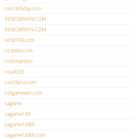
rasri365day.com
RENO88WIN.COM
RENO88WIN.COM
rich8188.com
rizzbetx.com
rockstar66m
royal558
run24pro.com
s2kgamewin.com
sagame
sagame168
sagame168th
sagame168th.com