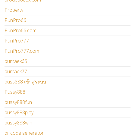
Property
PunPro66
PunPro66.com
PunPro777
PunPro777.com
puntaek66
puntaek77
puss888 เข้าสู่ระบบ
Pussy888
pussy888fun
pussy888play
pussy888win
qr code generator