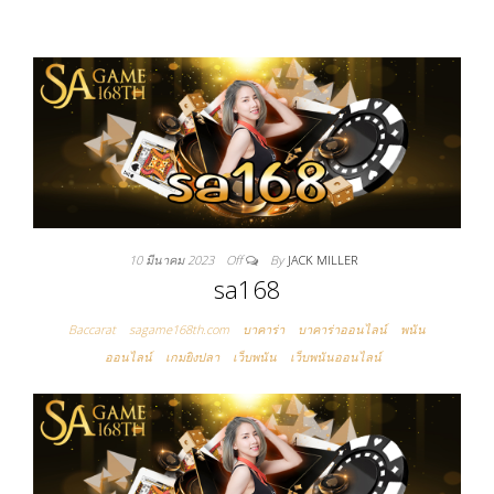
10 มีนาคม 2023
Off
By
JACK MILLER
sa168
Baccarat
sagame168th.com
บาคาร่า
บาคาร่าออนไลน์
พนัน
ออนไลน์
เกมยิงปลา
เว็บพนัน
เว็บพนันออนไลน์