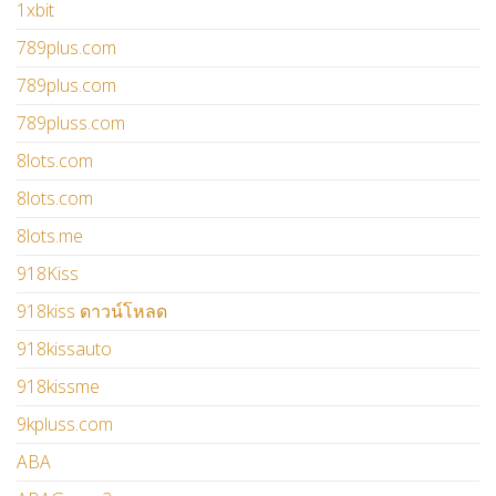
1xbit
789plus.com
789plus.com
789pluss.com
8lots.com
8lots.com
8lots.me
918Kiss
918kiss ดาวน์โหลด
918kissauto
918kissme
9kpluss.com
ABA