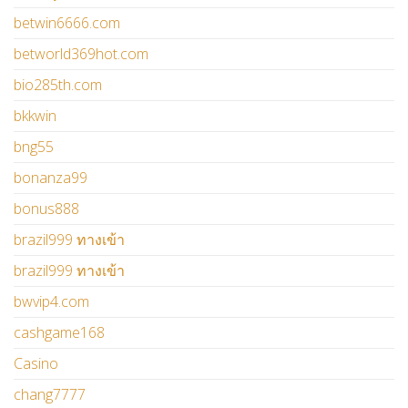
betwin6666.com
betworld369hot.com
bio285th.com
bkkwin
bng55
bonanza99
bonus888
brazil999 ทางเข้า
brazil999 ทางเข้า
bwvip4.com
cashgame168
Casino
chang7777