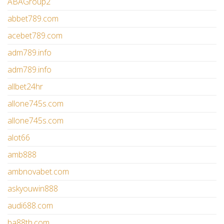
ABAGroup2
abbet789.com
acebet789.com
adm789.info
adm789.info
allbet24hr
allone745s.com
allone745s.com
alot66
amb888
ambnovabet.com
askyouwin888
audi688.com
ba88th.com