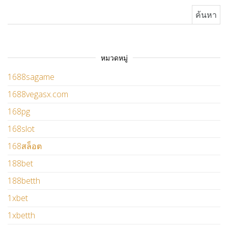
ค้นหาสำหรับ:
หมวดหมู่
1688sagame
1688vegasx.com
168pg
168slot
168สล็อต
188bet
188betth
1xbet
1xbetth