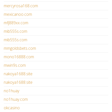
mercyrosa168.com
mexicanoo.com
mfj889xx.com
mib555s.com
mib555s.com
mmgoldsbets.com
mono16888.com
mwin9s.com
nakoya1688.site
nakoya1688.site
no1huay
no1huay.com
okcasino