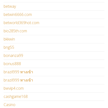
betway
betwin6666.com
betworld369hot.com
bio285th.com
bkkwin
bng55
bonanza99
bonus888
brazil999 ทางเข้า
brazil999 ทางเข้า
bwvip4.com
cashgame168
Casino