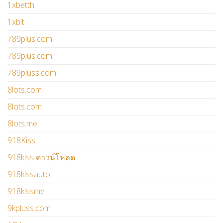
1xbetth
1xbit
789plus.com
789plus.com
789pluss.com
8lots.com
8lots.com
8lots.me
918Kiss
918kiss ดาวน์โหลด
918kissauto
918kissme
9kpluss.com