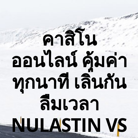
คาสิโน
ออนไลน์ คุ้มค่า
ทุกนาที เลิ่นกัน
ลืมเวลา
NULASTIN VS