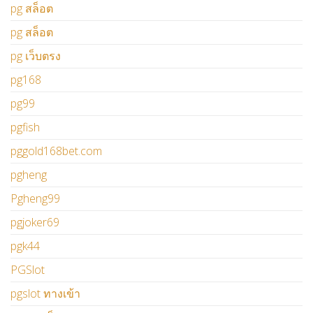
pg สล็อต
pg สล็อต
pg เว็บตรง
pg168
pg99
pgfish
pggold168bet.com
pgheng
Pgheng99
pgjoker69
pgk44
PGSlot
pgslot ทางเข้า