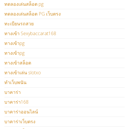
ทดลองเล่นสล็อต pg
ทดลองเล่นสล็อต PG เว็บตรง
ทะเบียนรถสวย
ทางเข้า Sexybaccarat168
ทางเข้าpg
ทางเข้าpg
ทางเข้าสล็อต
ทางเข้าเล่น slotxo
ทำเว็บพนัน
บาคาร่า
บาคาร่า168
บาคาร่าออนไลน์
บาคาร่าเว็บตรง