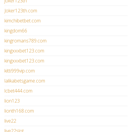
joker123th
Joker123th.com
kimchibetbet.com
kingdom66
kingromans789.com
kingxxxbet123.com
kingxxxbet123.com
kitti999vip.com
lalikabetsgame.com
lcbet444.com
lion123
lionth168.com
live22
live22slot