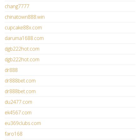
chang7777
chinatown888.win
cupcake88x.com
daruma1688.com
dgb222hot.com
dgb222hot.com
dr888
dr888bet.com
dr888bet.com
du2477.com
ek4567.com
eu369clubs.com
faro168