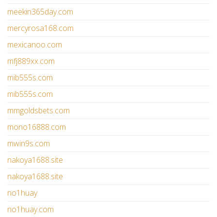
meekin365day.com
mercyrosa168.com
mexicanoo.com
mfj889xx.com
mib555s.com
mib555s.com
mmgoldsbets.com
mono16888.com
mwin9s.com
nakoya1688.site
nakoya1688.site
no1huay
no1huay.com