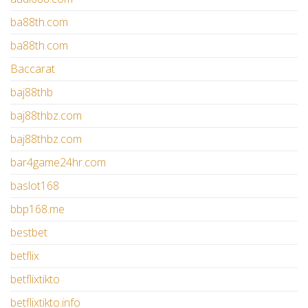
ba88th.com
ba88th.com
Baccarat
baj88thb
baj88thbz.com
baj88thbz.com
bar4game24hr.com
baslot168
bbp168.me
bestbet
betflix
betflixtikto
betflixtikto.info