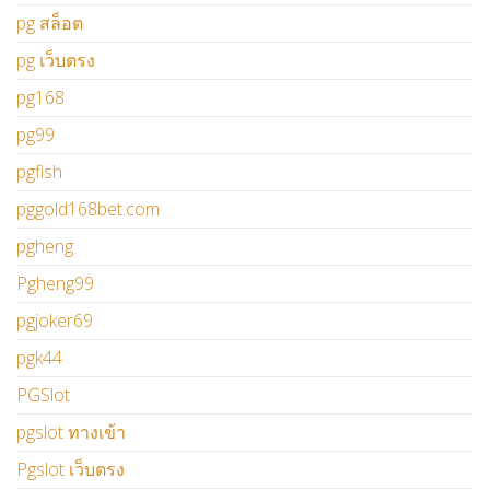
pg สล็อต
pg เว็บตรง
pg168
pg99
pgfish
pggold168bet.com
pgheng
Pgheng99
pgjoker69
pgk44
PGSlot
pgslot ทางเข้า
Pgslot เว็บตรง