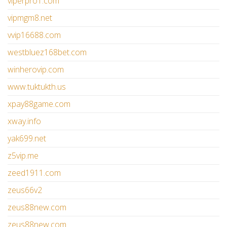
viperpro1.com
vipmgm8.net
vvip16688.com
westbluez168bet.com
winherovip.com
www.tuktukth.us
xpay88game.com
xway.info
yak699.net
z5vip.me
zeed1911.com
zeus66v2
zeus88new.com
zeus88new.com