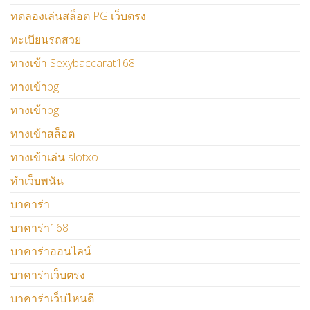
ทดลองเล่นสล็อต PG เว็บตรง
ทะเบียนรถสวย
ทางเข้า Sexybaccarat168
ทางเข้าpg
ทางเข้าpg
ทางเข้าสล็อต
ทางเข้าเล่น slotxo
ทำเว็บพนัน
บาคาร่า
บาคาร่า168
บาคาร่าออนไลน์
บาคาร่าเว็บตรง
บาคาร่าเว็บไหนดี