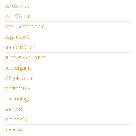
ss168vip.com
ssc168.com
ssc915casino.com
ssgame666
starrich99.com
sunny9999club.net
suppergame
t88golds.com
tangtem168
Technology
teenoi69
temmax69
texas24