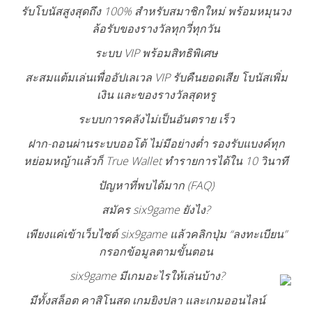
รับโบนัสสูงสุดถึง 100% สำหรับสมาชิกใหม่ พร้อมหมุนวง
ล้อรับของรางวัลทุกวี่ทุกวัน
ระบบ VIP พร้อมสิทธิพิเศษ
สะสมแต้มเล่นเพื่ออัปเลเวล VIP รับคืนยอดเสีย โบนัสเพิ่ม
เงิน และของรางวัลสุดหรู
ระบบการคลังไม่เป็นอันตราย เร็ว
ฝาก-ถอนผ่านระบบออโต้ ไม่มีอย่างต่ำ รองรับแบงค์ทุก
หย่อมหญ้าแล้วก็ True Wallet ทำรายการได้ใน 10 วินาที
ปัญหาที่พบได้มาก (FAQ)
สมัคร six9game ยังไง?
เพียงแค่เข้าเว็บไซต์ six9game แล้วคลิกปุ่ม “ลงทะเบียน”
กรอกข้อมูลตามขั้นตอน
six9game มีเกมอะไรให้เล่นบ้าง?
มีทั้งสล็อต คาสิโนสด เกมยิงปลา และเกมออนไลน์