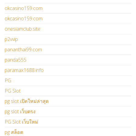
okcasino159.com
okcasino159.com
onesiamclub.site
p2vvip
pananthai99.com
panda555
paramax1688.info
PG
PG Slot
pg slot เปิดใหม่ล่าสุด
pg slot เว็บตรง
PG Slot เว็บใหม่
pg สล็อต