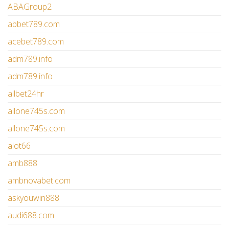
ABAGroup2
abbet789.com
acebet789.com
adm789.info
adm789.info
allbet24hr
allone745s.com
allone745s.com
alot66
amb888
ambnovabet.com
askyouwin888
audi688.com