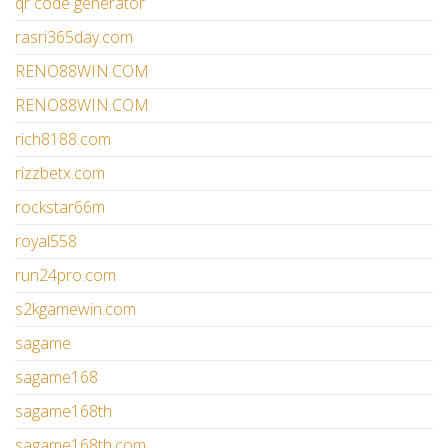
qr code generator
rasri365day.com
RENO88WIN.COM
RENO88WIN.COM
rich8188.com
rizzbetx.com
rockstar66m
royal558
run24pro.com
s2kgamewin.com
sagame
sagame168
sagame168th
sagame168th.com