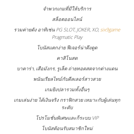
จำพวกเกมที่มีให้บริการ
สล็อตออนไลน์
รวมค่ายดัง อาทิเช่น PG SLOT, JOKER, XO,
six9game
Pragmatic Play
โบนัสแตกง่าย ฟีเจอร์น่าดึงดูด
คาสิโนสด
บาคาร่า, เสือมังกร, รูเล็ต ถ่ายทอดสดจากต่างแดน
พนันเรียลไทม์กับดีลเลอร์สาวสวย
เกมยิงปลารวมทั้งอื่นๆ
เกมเล่นง่าย ได้เงินจริง กราฟิกสวย เหมาะกับผู้เล่นทุก
ระดับ
โปรโมชั่นพิเศษและก็ระบบ VIP
โบนัสต้อนรับสมาชิกใหม่