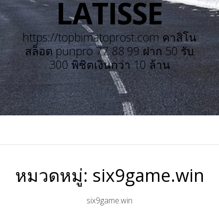
LATISSE
https://topbimatoprost.com คาสิโน
สล็อต punpro 77 88 99 ฝาก 50 รับ
300 พิชิตเงินกว่า 10 ล้าน
หมวดหมู่:
six9game.win
six9game.win