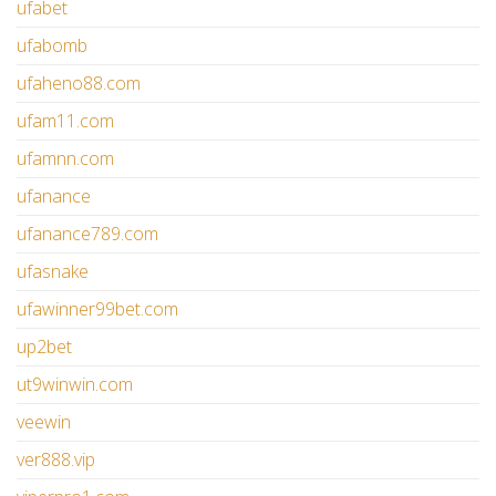
ufabet
ufabomb
ufaheno88.com
ufam11.com
ufamnn.com
ufanance
ufanance789.com
ufasnake
ufawinner99bet.com
up2bet
ut9winwin.com
veewin
ver888.vip