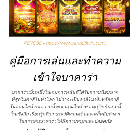
RENO88
–
https://www.reno88win.com/
.
คู่มือการเล่นและทำความ
เข้าใจบาคาร่า
บาคาร่าเป็นหนึ่งในเกมการพนันที่ได้รับความนิยมมาก
ที่สุดในคาสิโนทั่วโลก ไม่ว่าจะเป็นคาสิโนจริงหรือคาสิ
โนออนไลน์ บทความนี้จะพาคุณไปทำความรู้จักกับเกมนี้
ในเชิงลึก เรียนรู้กติกา ประวัติศาสตร์ และเคล็ดลับต่าง ๆ
ในการเล่นบาคาร่าให้มีความสนุกและปลอดภัย