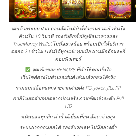
เด่นด้วยระบบ ฝาก-ถอนอัตโนมัติ ที่ทำงานรวดเร็วทันใจ
ด้านใน 10 วินาที รองรับอีกทั้งบัญชีธนาคารและ
TrueMoney Wallet ไม่มีอย่างน้อย พร้อมเปิดให้บริการ
ตลอด 24 ชั่วโมง เล่นได้ทุกแห่ง ทุกเมื่อ ผ่านมือถือและก็
คอมพิวเตอร์
จุดแข็งของ RENO88 ที่ทำให้คุณมั่นใจ
เว็บไซต์ตรงไม่ผ่านเอเย่นต์ เล่นแล้วถอนได้จริง
รวมเกมสล็อตแตกง่ายจากค่ายดัง PG, Joker, JILI, PP
คาสิโนสดถ่ายทอดจากบ่อนจริง ภาพชัดแจ๋วระดับ Full
HD
พนันบอลทุกลีก ค่าน้ำดีเยี่ยมที่สุด อัตราจ่ายสูง
ระบบฝากถอนออโต้ รองรับวอเลท ไม่มีอย่างต่ำ