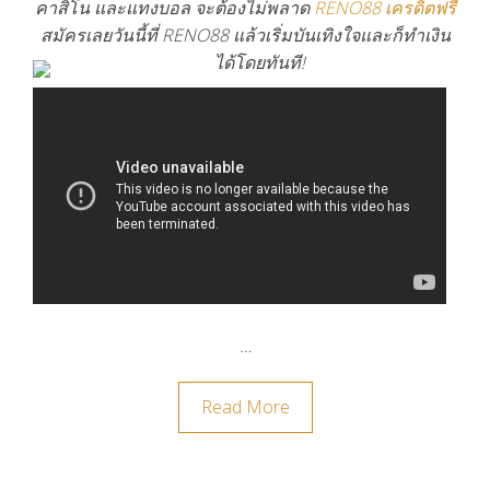
คาสิโน และแทงบอล จะต้องไม่พลาด
RENO88 เครดิตฟรี
สมัครเลยวันนี้ที่ RENO88 แล้วเริ่มบันเทิงใจและก็ทำเงิน
ได้โดยทันที!
…
Read More