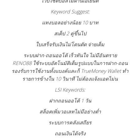
เว็บไซต์บอลไม่ผ่านเอเย่นต์
Keyword Suggest:
แทงบอลอย่างน้อย 10 บาท
สเต็ป 2 คู่ขึ้นไป
ใบเสร็จรับเงินไม่โดนตัด จ่ายเต็ม
ระบบฝาก-ถอนออโต้ เร็วทันใจ ไม่มีอันตราย
RENO88 ใช้ระบบอัตโนมัติเต็มรูปแบบในการฝาก-ถอน
รองรับการใช้งานทั้งแบงค์และก็ TrueMoney Wallet ทำ
รายการข้างใน 10 วินาที ไม่ต้องแจ้งแอดไม่น
LSI Keywords:
ฝากถอนออโต้ 1 วัน
สล็อตเพิ่มวอเลทไม่มีอย่างต่ำ
ระบบการคลังเสถียร
ถอนเงินได้จริง