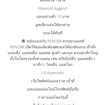
ดีลเลอร์สาวสวย
Keyword Suggest:
แทงอย่างต่ำ 10 บาท
ยูสเดียวเล่นได้ทุกค่าย
ถอนได้ทันที
พนันบอลกับ RENO88 ครบทุกแมตช์
RENO88 เปิดให้คุณเดิมพันฟุตบอลได้ทุกต้นแบบ อีกทั้ง
บอลเต็ง, บอลสเต็ป, บอลสด, สูงต่ำ, เตะมุม ครบทุกลีกใหญ่
ทั้งในไทยรวมทั้งต่างแดน เช่น พรีเมียร์ลีก, บุนเดสลีกา,
ลาลีกา, ไทยลีก, บอลโลก
LSI Keywords:
เว็บไซต์พนันบอลราคาน้ำดี
แทงบอลออนไลน์โทรศัพท์มือถือ
ราคาบอลไหลวันนี้