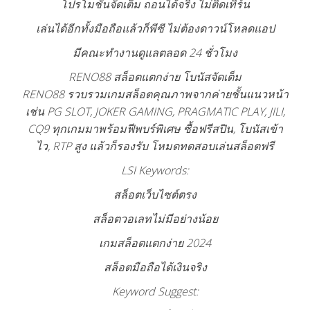
โปรโมชั่นจัดเต็ม ถอนได้จริง ไม่ติดเทิร์น
เล่นได้อีกทั้งมือถือแล้วก็พีซี ไม่ต้องดาวน์โหลดแอป
มีคณะทำงานดูแลตลอด 24 ชั่วโมง
RENO88 สล็อตแตกง่าย โบนัสจัดเต็ม
RENO88 รวบรวมเกมสล็อตคุณภาพจากค่ายชั้นแนวหน้า
เช่น PG SLOT, JOKER GAMING, PRAGMATIC PLAY, JILI,
CQ9 ทุกเกมมาพร้อมฟีพบร์พิเศษ ซื้อฟรีสปิน, โบนัสเข้า
ไว, RTP สูง แล้วก็รองรับ โหมดทดสอบเล่นสล็อตฟรี
LSI Keywords:
สล็อตเว็บไซต์ตรง
สล็อตวอเลทไม่มีอย่างน้อย
เกมสล็อตแตกง่าย 2024
สล็อตมือถือได้เงินจริง
Keyword Suggest: