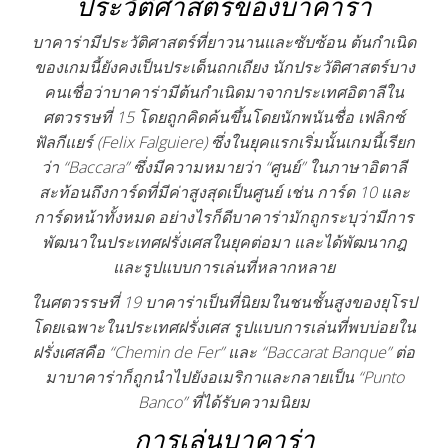
ประวัติศาสตร์ของบาคาร่า
บาคาร่ามีประวัติศาสตร์ที่ยาวนานและซับซ้อน ต้นกำเนิด
ของเกมนี้ยังคงเป็นประเด็นถกเถียง นักประวัติศาสตร์บาง
คนเชื่อว่าบาคาร่ามีต้นกำเนิดมาจากประเทศอิตาลีใน
ศตวรรษที่ 15 โดยถูกคิดค้นขึ้นโดยนักพนันชื่อ เฟลิกซ์
ฟัลกีแยร์ (Felix Falguiere) ซึ่งในยุคแรกเริ่มนั้นเกมนี้เรียก
ว่า “Baccara” ซึ่งมีความหมายว่า “ศูนย์” ในภาษาอิตาลี
สะท้อนถึงการ์ดที่มีค่าสูงสุดเป็นศูนย์ เช่น การ์ด 10 และ
การ์ดหน้าทั้งหมด อย่างไรก็ดีบาคาร่ามักถูกระบุว่ามีการ
พัฒนาในประเทศฝรั่งเศสในยุคต่อมา และได้พัฒนากฎ
และรูปแบบการเล่นที่หลากหลาย
ในศตวรรษที่ 19 บาคาร่าเป็นที่นิยมในชนชั้นสูงของยุโรป
โดยเฉพาะในประเทศฝรั่งเศส รูปแบบการเล่นที่พบบ่อยใน
ฝรั่งเศสคือ “Chemin de Fer” และ “Baccarat Banque” ต่อ
มาบาคาร่าก็ถูกนำไปยังอเมริกาและกลายเป็น “Punto
Banco” ที่ได้รับความนิยม
การเล่นบาคาร่า