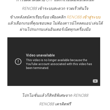
RENO88 เข้าระบบสะดวก รวดเร็วทันใจ
ข้างหลังสมัครเรียบร้อย เพียงคลิก
RENO88 เข้าสู่ระบบ
แล้วเลือกเกมที่คุณชอบพอ ไม่ต้องดาวน์โหลดแอป เล่นได้
ผ่านโปรแกรมเล่นอินเตอร์เน็ตทุกเครื่องมือ
โปรโมชั่นแล้วก็สิทธิพิเศษจาก RENO88
RENO88 เครดิตฟรี