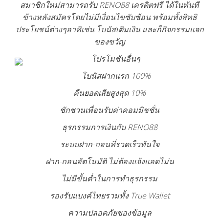
สมาชิกใหม่สามารถรับ RENO88 เครดิตฟรี ได้ในทันที
ข้างหลังสมัครโดยไม่มีเงื่อนไขซับซ้อน พร้อมทั้งสิทธิ
ประโยชน์ต่างๆอาทิเช่น โบนัสเติมเงิน และก็กิจกรรมแจก
ของขวัญ
โปรโมชันอื่นๆ
โบนัสฝากแรก 100%
คืนยอดเสียสูงสุด 10%
ชักชวนเพื่อนรับค่าคอมมิชชั่น
ธุรกรรมการเงินกับ RENO88
ระบบฝาก-ถอนที่รวดเร็วทันใจ
ฝาก-ถอนอัตโนมัติ ไม่ต้องแจ้งแอดไม่น
ไม่มีขั้นต่ำในการทำธุรกรรม
รองรับแบงค์ไทยรวมทั้ง True Wallet
ความปลอดภัยของข้อมูล