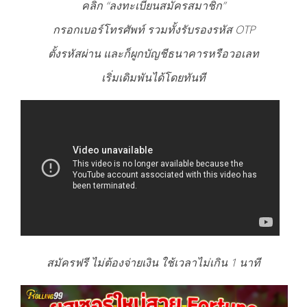
คลิก “ลงทะเบียนสมัครสมาชิก”
กรอกเบอร์โทรศัพท์ รวมทั้งรับรองรหัส OTP
ตั้งรหัสผ่าน และก็ผูกบัญชีธนาคารหรือวอเลท
เริ่มเดิมพันได้โดยทันที
สมัครฟรี ไม่ต้องจ่ายเงิน ใช้เวลาไม่เกิน 1 นาที