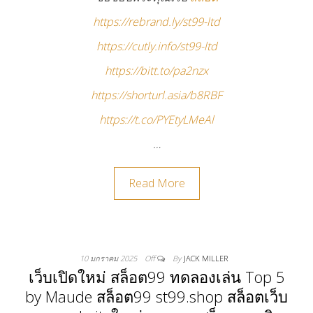
https://rebrand.ly/st99-ltd
https://cutly.info/st99-ltd
https://bitt.to/pa2nzx
https://shorturl.asia/b8RBF
https://t.co/PYEtyLMeAl
…
Read More
10 มกราคม 2025
Off
By
JACK MILLER
เว็บเปิดใหม่ สล็อต99 ทดลองเล่น Top 5
by Maude สล็อต99 st99.shop สล็อตเว็บ