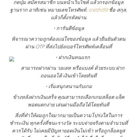
กดปุ่ม สมัครสมาชิก บนหน้าเว็บไซต์ แล้วกรอกข้อมูล
ฐานราก อาทิเช่น หมายเลขโทรศัพท์,
sretthi99
ชื่อ-สกุล,
แล้วก็ตั้งรหัสผ่าน
• การันตีข้อมูล
พิจารณาความถูกต้องแน่ใจของข้อมูล แล้วยืนยันตัวตน
ผ่าน OTP ที่ส่งไปยังเบอร์โทรศัพท์เคลื่อนที่
• ฝากเงินหนแรก
สามารถฝากผ่าน วอเลท หรือแบงค์ ด้วยระบบ ฝาก
ถอนออโต้ เงินเข้าโดยทันที
• เริ่มสนุกสนานกับเกม
ข้างหลังฝากเงินเสร็จ คุณสามารถเลือกเกมสล็อต แจ็ค
พอตแตกง่าย เล่นผ่านมือถือได้โดยทันที
สิ่งที่ทำให้ผมถูกใจมากมายเป็นความโปร่งใสในการ
ชำระเงิน ทุกครั้งที่ชนะรางวัล ระบบจ่ายจริงตามจำนวนที่
ควรได้รับ ไม่เคยมีปัญหายอดเงินไม่เข้า หรือถูกล็อคยูส