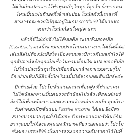
ได้เงินกินเปล่าเอาไว้ทำทุนฟรีๆในทุกวี่ทุกวัน ยิ่งหากคน
ไหนเป็นแฟนตัวยงที่เข้าเล่นบ่อย โบนัสตัวนี้แหละที่
สามารถจะช่วยให้คุณอยู่ในเกม sretthi99 ได้นานพอ
จนกว่าโบนัสก้อนใหญ่จะแตก
แล้วก็ที่ไม่เอ่ยถึงไม่ได้เลยคือ ระบบคืนยอดเสีย
(Cashback) ตรงนี้เขาปลอบประโลมคนดวงตกได้เริ่ดที่สุด!
เล่นเสียไม่ต้องนั่งเสียใจ เนื่องจากเขามีการคืนผลกำไรให้
ทุกสัปดาห์หรือทุกเมื่อเชื่อวันตามเงื่อนไข แปลงยอดที่เสีย
ไปให้แปลงเป็นทุนใหม่เพื่อกลับมาล้างตาแบบสวยๆไม่
ต้องฝากเพิ่มก็มีสิทธิ์เบิกเงินหมื่นได้จากยอดเสียเนี่ยล่ะค่ะ
ปิดท้ายด้วย โปรโมชั่นเสนอแนะเพื่อนฝูง ที่ทำเอาคน
ไม่ใช่น้อยกลายเป็นคนรวยตัวน้อยไปแล้ว เพียงแค่แชร์
ลิงก์ให้เพื่อนพ้องมาจอยความเพลิดเพลินร่วมกัน คุณก็รอ
รับค่าคอมมิชชั่นแบบ Passive Income ได้เลย ยิ่งมิตร
สหายมากมาย คุณยิ่งได้เยอะ รับประทานเปอร์เซ็นต์กัน
ยาวๆแบบไม่ต้องลงทุนเองสักบาทเดียว บอกเลยว่าโปรโม
ชั่นของ เศรษฐี99 เป็นการรวมทุกความคุ้มราคาไว้ในที่