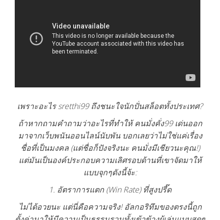
เพราะอะไร sretthi99 ถึงชนะใจนักปั่นสล็อตทั้งประเทศ?
ถ้าหากถามคำถามว่าอะไรที่ทำให้ คนมั่งคั่ง99 เด่นออก
มาจากเว็บพนันออนไลน์นับพัน บอกเลยว่าไม่ใช่แค่เรื่อง
ชื่อที่เป็นมงคล (แต่ชื่อก็ปังจริงนะ คนมั่งมีเชียวนะคุณ!)
แต่มันเป็นองค์ประกอบความเลิศรอบด้านที่เขาจัดมาให้
แบบจุกๆดังนี้จ้ะ:
1. อัตราการแตก (Win Rate) ที่สูงปรี๊ด
ไม่ได้อวยนะ แต่นี่คือความจริง! อัลกอริทึมของตรงนี้ถูก
ตั้งค่ามาให้มีความเป็นธรรมรวมทั้งเข้าข้างผู้เล่นแบบสุดๆ