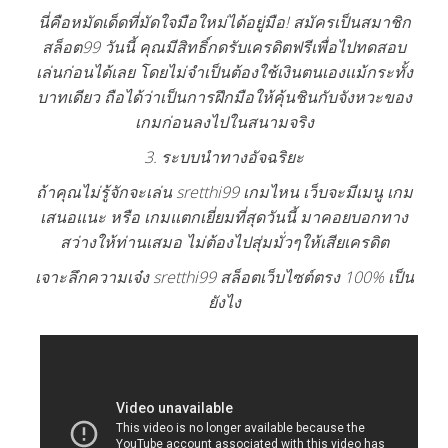
นี่คือหมัดเด็ดที่มัดใจมือใหม่ได้อยู่มือ! สมัครเป็นสมาชิก
สล็อต99 วันนี้ คุณมีสิทธิ์กดรับเครดิตฟรีเพื่อไปทดสอบ
เล่นก่อนได้เลย โดยไม่จำเป็นต้องใช้เงินตนเองแม้กระทั้ง
บาทเดียว ถือได้ว่าเป็นการฝึกมือให้คุ้นชินกับจังหวะของ
เกมก่อนลงไปในสนามจริง
3. ระบบนำทางอัจฉริยะ
ถ้าคุณไม่รู้จักจะเล่น sretthi99 เกมไหน เว็บจะมีเมนู เกม
เสนอแนะ หรือ เกมแตกเยี่ยมที่สุดวันนี้ มาคอยบอกทาง
สว่างให้ท่านเสมอ ไม่ต้องไปสุ่มมั่วๆให้เสียเครดิต
เจาะลึกความเจ๋ง sretthi99 สล็อตเว็บไซต์ตรง 100% เป็น
ยังไง