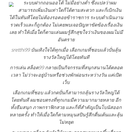
ระบบฝากถอนออโต้ ไม่มีอย่างต่ำ ซึ่งแปลว่าผม
สามารถเพิ่มเงินเท่าใดก็ได้ตามสะดวก และก็เบิกเงิน
ได้ในทันทีโดยไม่ต้องรอคอยข้าราชการ ระบบดำเนินงาน
รวดเร็วและก็ถูกต้อง ไม่เคยพบเจอปัญหาขัดข้องเรื่องเงิน
เลย ทำให้เมื่อใดก็ตามเล่นผมรู้สึกสุขใจว่าเงินของผมไม่มี
อันตราย
sretthi99 บันเทิงใจได้ทุกเมื่อ เลือกเกมที่ชอบแล้วปั่นลุ้น
รางวัลใหญ่ได้โดยทันที
การเล่น สล็อต99 กลายเป็นกิจกรรมที่สนุกสนานได้ตลอด
เวลา ไม่ว่าจะอยู่บ้านหรือช่วงพักผ่อนระหว่างวัน แค่เปิด
เว็บ
เลือกเกมที่ชอบ แล้วกดปั่นก็สามารถลุ้นรางวัลใหญ่ได้
โดยทันที ผมชอบตรงที่ทุกเกมมีความมากมายหลาย อีก
ทั้งธีมสนุก ภาพกราฟิกสวย และก็ที่สำคัญเป็นโบนัสออก
หลายครั้ง ทำให้เมื่อใดก็ตามหมุนสปินรู้สึกตื่นเต้นและลุ้น
ไม่หยุด