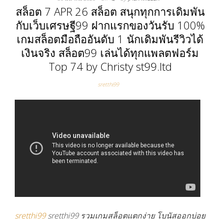
สล็อต 7 APR 26 สล็อต สนุกทุกการเดิมพัน
กับเว็บเศรษฐี99 ฝากแรกของวันรับ 100%
เกมสล็อตมือถืออันดับ 1 นักเดิมพันรีวิวได้
เงินจริง สล็อต99 เล่นได้ทุกแพลตฟอร์ม
Top 74 by Christy st99.ltd
sretthi99
sretthi99
sretthi99 รวมเกมสล็อตแตกง่าย โบนัสออกบ่อย