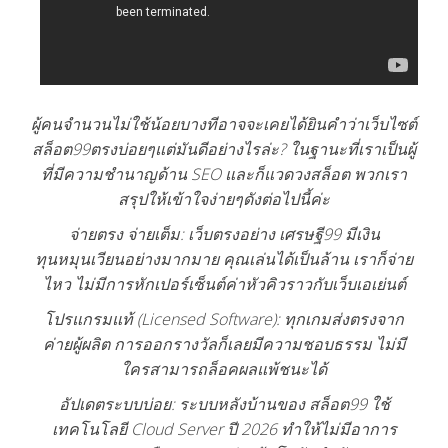
ผู้คนจำนวนไม่ใช้น้อยบางทีอาจจะเคยได้ยินคำว่าเว็บไซต์
สล็อต99ตรงบ่อยๆแต่มันดีอย่างไรล่ะ? ในฐานะที่เราเป็นผู้
ที่มีความชำนาญด้าน SEO และก็แวดวงสล็อต พวกเรา
สรุปให้เข้าใจง่ายๆดังต่อไปนี้ค่ะ
จ่ายตรง จ่ายเต็ม: เว็บตรงอย่าง เศรษฐี99 มีเงิน
ทุนหมุนเวียนอย่างมากมาย คุณเล่นได้เป็นล้าน เราก็จ่าย
ไหว ไม่มีการหักเปอร์เซ็นต์ค่าหัวคิวราวกับเว็บเอเย่นต์
โปรแกรมแท้ (Licensed Software): ทุกเกมส่งตรงจาก
ค่ายผู้ผลิต การออกรางวัลก็เลยมีความชอบธรรม ไม่มี
ใครสามารถล็อคผลแพ้ชนะได้
อัปเดตระบบบ่อย: ระบบหลังบ้านของ สล็อต99 ใช้
เทคโนโลยี Cloud Server ปี 2026 ทำให้ไม่มีอาการ