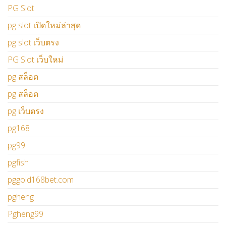
PG Slot
pg slot เปิดใหม่ล่าสุด
pg slot เว็บตรง
PG Slot เว็บใหม่
pg สล็อต
pg สล็อต
pg เว็บตรง
pg168
pg99
pgfish
pggold168bet.com
pgheng
Pgheng99