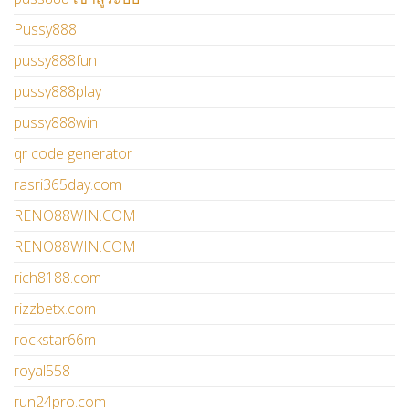
Pussy888
pussy888fun
pussy888play
pussy888win
qr code generator
rasri365day.com
RENO88WIN.COM
RENO88WIN.COM
rich8188.com
rizzbetx.com
rockstar66m
royal558
run24pro.com