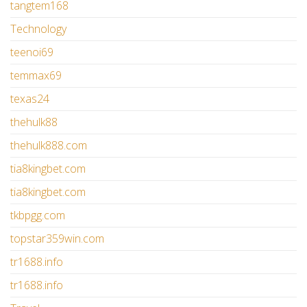
tangtem168
Technology
teenoi69
temmax69
texas24
thehulk88
thehulk888.com
tia8kingbet.com
tia8kingbet.com
tkbpgg.com
topstar359win.com
tr1688.info
tr1688.info