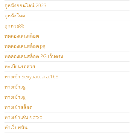
ดูหนังออนไลน์ 2023
ดูหนังใหม่
ถูกหวย88
ทดลองเล่นสล็อต
ทดลองเล่นสล็อต pg
ทดลองเล่นสล็อต PG เว็บตรง
ทะเบียนรถสวย
ทางเข้า Sexybaccarat168
ทางเข้าpg
ทางเข้าpg
ทางเข้าสล็อต
ทางเข้าเล่น slotxo
ทำเว็บพนัน