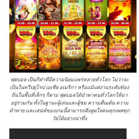
ฟุตบอล เป็นกีฬาที่มีความนิยมแพร่หลายทั่วโลก ไม่ว่าจะ
เป็นในทวีปยุโรป เอเชีย อเมริกา หรือแม้แต่งานระดับท้อง
ถิ่นในพื้นที่เล็กๆ ก็ตาม ฟุตบอลได้นำพาคนทั่วโลกให้มา
อยู่ร่วมกัน ทั้งในฐานะผู้เล่นและผู้ชม ความตื่นเต้น ความ
ท้าทาย และเสน่ห์ของเกมนี้สามารถดึงดูดใจคนทุกเพศทุก
วัยได้อย่างน่าทึ่ง