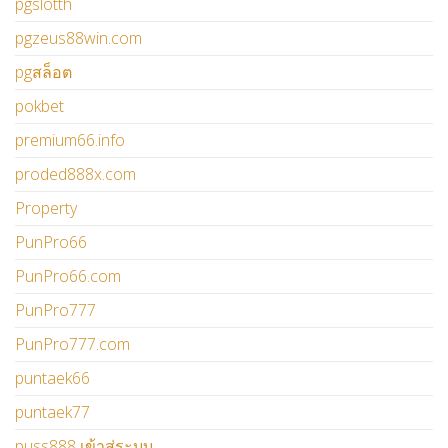
pgslotth
pgzeus88win.com
pgสล็อต
pokbet
premium66.info
proded888x.com
Property
PunPro66
PunPro66.com
PunPro777
PunPro777.com
puntaek66
puntaek77
puss888 เข้าสู่ระบบ