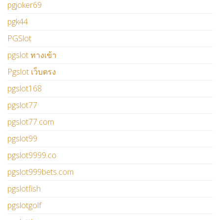
pgjoker69
pgk44
PGSlot
pgslot ทางเข้า
Pgslot เว็บตรง
pgslot168
pgslot77
pgslot77.com
pgslot99
pgslot9999.co
pgslot999bets.com
pgslotfish
pgslotgolf