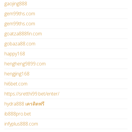
gaojing888
gem99ths.com
gem99ths.com
goatza888fin.com
gobaza88.com
happy168
hengheng9899.com
hengjing168
hi6bet.com
https://sretthi99.bet/enter/
hydra888 เครดิตฟรี
ib888pro.bet
infyplus888.com