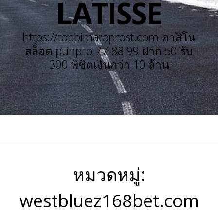
LATISSE
https://topbimatoprost.com คาสิโน
สล็อต punpro 77 88 99 ฝาก 50 รับ
300 พิชิตเงินกว่า 10 ล้าน
หมวดหมู่:
westbluez168bet.com