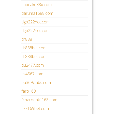
cupcake88x.com
daruma1688.com
dgb222hot.com
dgb222hot.com
dr888
dr888bet.com
dr888bet.com
du2477.com
ek4567.com
eu369clubs.com
faro168
fcharoenkit168.com
fizz169bet.com