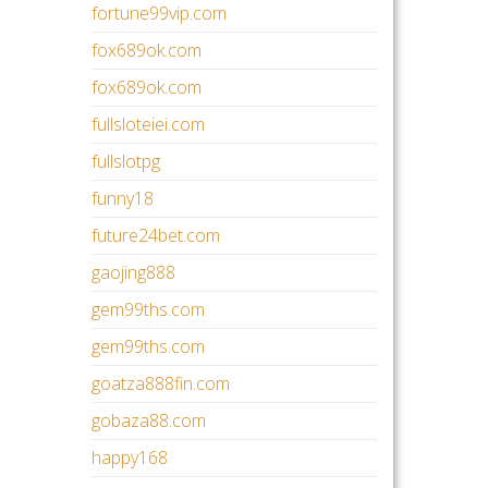
fortune99vip.com
fox689ok.com
fox689ok.com
fullsloteiei.com
fullslotpg
funny18
future24bet.com
gaojing888
gem99ths.com
gem99ths.com
goatza888fin.com
gobaza88.com
happy168