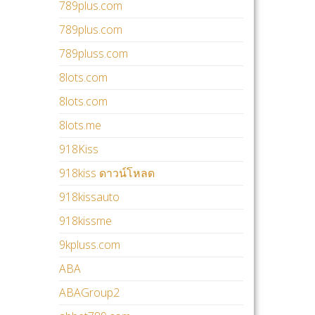
789plus.com
789plus.com
789pluss.com
8lots.com
8lots.com
8lots.me
918Kiss
918kiss ดาวน์โหลด
918kissauto
918kissme
9kpluss.com
ABA
ABAGroup2