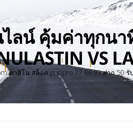
น์ คุ้มค่าทุกนาที
 NULASTIN VS LA
om คาสิโน สล็อต punpro 77 88 99 ฝาก 50 รับ 