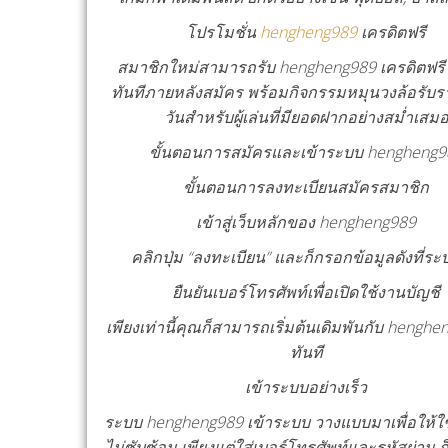
โปรโมชั่น
hengheng989
เครดิตฟรี
สมาชิกใหม่สามารถรับ hengheng989 เครดิตฟรี
ทันทีภายหลังสมัคร พร้อมกิจกรรมหมุนวงล้อรับรา
วันสำหรับผู้เล่นที่มียอดฝากอย่างสม่ำเสม
ขั้นตอนการสมัครและเข้าระบบ hengheng9
ขั้นตอนการลงทะเบียนสมัครสมาชิก
เข้าสู่เว็บหลักของ hengheng989
คลิกปุ่ม “ลงทะเบียน” และก็กรอกข้อมูลดังที่ร
ยืนยันเบอร์โทรศัพท์เพื่อเปิดใช้งานบัญชี
เพียงเท่านี้คุณก็สามารถเริ่มต้นเดิมพันกับ henghe
ทันที
เข้าระบบอย่างเร็ว
ระบบ hengheng989 เข้าระบบ วางแบบมาเพื่อให้ใช
ไม่ซับซ้อน เพียงแต่ใส่เบอร์โทรศัพท์และรหัสผ่าน