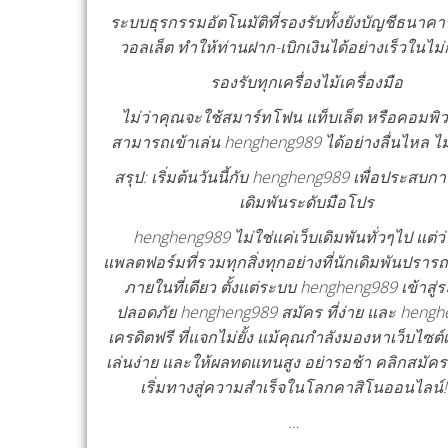
ระบบธุรกรรมอัตโนมัติที่รองรับทั้งยังบัญชีธนาคา
วอลเล็ต ทำให้ท่านฝาก-เบิกเงินได้อย่างเร็วในไม่กี
รองรับทุกเครื่องไม้เครื่องมือ
ไม่ว่าคุณจะใช้สมาร์ทโฟน แท็บเล็ต หรือคอมพิวเ
สามารถเข้าเล่น hengheng989 ได้อย่างลื่นไหล ไม
สรุป: เริ่มต้นวันนี้กับ hengheng989 เพื่อประสบ
เดิมพันระดับมือโปร
hengheng989 ไม่ใช่แค่เว็บเดิมพันทั่วๆไป แต่ว่
แพลตฟอร์มที่รวมทุกสิ่งทุกอย่างที่นักเดิมพันปราร
ภายในที่เดียว ตั้งแต่ระบบ hengheng989 เข้าสู่ระ
ปลอดภัย hengheng989 สมัคร ที่ง่าย และ heng
เครดิตฟรี ที่แจกไม่ยั้ง แม้คุณกำลังมองหาเว็บไซต์เ
เล่นง่าย และให้ผลทดแทนสูง อย่ารอช้า คลิกสมัครว
เริ่มทางสู่ความสำเร็จในโลกคาสิโนออนไลน์!
…