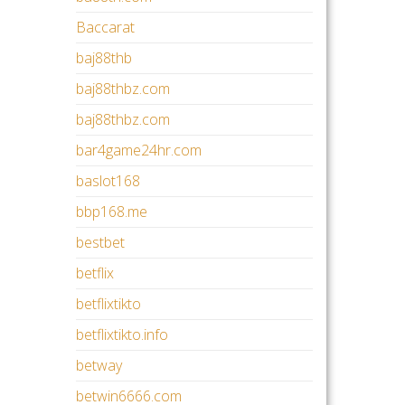
Baccarat
baj88thb
baj88thbz.com
baj88thbz.com
bar4game24hr.com
baslot168
bbp168.me
bestbet
betflix
betflixtikto
betflixtikto.info
betway
betwin6666.com