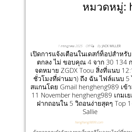
หมวดหมู่:
1 กรกฎาคม 2025
Off
By
JACK MILLER
เปิดการแจ้งเตือนในเดสก์ท็อปสำหรับ
ตกลง ไม่ ขอบคุณ 4 จาก 30 134 ก
จดหมาย ZGDX Toou สิ่งที่แนบ 12:
ชั่วโมงที่ผ่านมา) ถึง ฉัน ไฟล์แนบ 5 
สแกนโดย Gmail hengheng989 เข้าส
11 November hengheng989 เกมเย
ฝากถอนใน 5 วิถอนง่ายสุดๆ Top 1
Sallie
hengheng9899.com