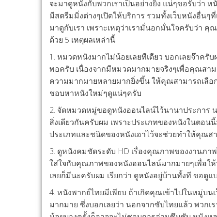
จะมาดูหนังกับพวกเราเป็นอย่างยิ่ง แน่ๆขอรับว่า หน
มีสตรีมมิ่งต่างๆเปิดให้บริการ รวมทั้งเว็บหนังอื่น
มาดูกับเรา เพราะเหตุว่าเรามั่นอกมั่นใจครับว่า 
ด้วย 5 เหตุผลเหล่านี้
1. หมวดหนังมากไม่น้อยเลยทีเดียว บอกเลยจ๊าครับผม
พอครับ เนื่องจากมีหมวดมากมายจริงๆเพื่อคุณสามาร
ความมากมายหลายมากยิ่งขึ้น ให้คุณสามารถเลือกห
ชอบหาหนังใหม่ๆดูแน่ๆครับ
2. จัดหมวดหมู่ขอดูหนังออนไลน์ไว้นานาประการ 
สิ่งเดียวกันครับผม เพราะประเภทของหนังในตอนนี้ม
ประเภทและชนิดของหนังเอาไว้จะช่วยทำให้คุณสามาร
3. ดูหนังคมชัดระดับ HD เรื่องคุณภาพของงานภาพไ
ใส่ใจกับคุณภาพของหนังออนไลน์มากมายๆเพื่อให้ท
เลยก็มีนะครับผม เรียกว่า ดูหนังอยู่บ้านทั้งที ขอ
4. หนังพากย์ไทยมีเพียบ ถ้าเกิดคุณเข้าไปในหมู่บน
มากมาย ซึ่งบอกเลยว่า นอกจากซับไทยแล้ว พวกเราย
น้อยบางครั้งก็อาจจะไม่ชอบการอ่านซึมซับ หนังหลา