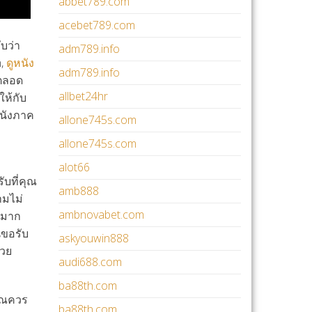
abbet789.com
acebet789.com
ับว่า
adm789.info
n,
ดูหนัง
adm789.info
ดตลอด
allbet24hr
ให้กับ
หนังภาค
allone745s.com
allone745s.com
alot66
ับที่คุณ
amb888
ามไม่
ambnovabet.com
นมาก
นขอรับ
askyouwin888
้วย
audi688.com
ba88th.com
คุณควร
ba88th.com