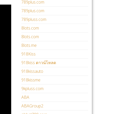
789plus.com
789plus.com
789pluss.com
8lots.com
8lots.com
8lots.me
918Kiss
918kiss ดาวน์โหลด
918kissauto
918kissme
9kpluss.com
ABA
ABAGroup2