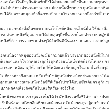
ังออนไลน์ในปัจจุบันนั้นเข้าถึงได้ง่ายดายมากยิ่งขึ้นมากมายๆเพรา
ๆที่เปิดให้บริการจำนวนมากมาก แม้กระนั้นที่พวกเรา ดูหนัง อยากที่จ
คุณจะได้รับความสนุกแล้วก็ความเบิกบานใจจากเรามากยิ่งกว่าที่ไหน
ว่า พวกหนังทั้งสิ้นของเราบนเว็บไซต์หนังออนไลน์นั้น ใช้สองมือน
ถค้นหาหนังที่คุณอยากได้ง่ายสุดๆยิ่งขึ้น เราก็เลยทำระบบหมู่หนั
นังที่ต้องการจากพวกต่างๆได้ในทันทีนั่นเอง บอกเลยว่า ตอบปั
นอกเหนือจากหมู่ของหนังจะมีมากมายแล้ว ประเภทของหนังก็มีนา
ีเยอะๆและก็ใช่ว่าคุณจะถูกใจดูหนังออนไลน์ชนิดนี้จริงไหมล่ะ ก
ถหาหนังมาดูได้ง่ายขึ้น ได้หนังแนวที่คุณถูกใจมากขึ้นเรื่อยๆอี
ม่ต้องกล่าวถึงเลยนะครับ เว็บไซต์ดูหนังผ่านเน็ตอย่างพวกเราให้
ุกคนสามารถเสพหนังหรือซีรีส์เรื่องโปรดได้แบบชัดเต็มตา ดูกัน
ดูแบบภาพชัดๆเสียงดังๆกันไปเลยสิครับผมจริงไหม
เว็บหนังของพวกเรา คุณจะเห็นได้ว่า มีหนังรวมทั้งซีรีส์จากต่างปร
ังมีหนังพากย์ไทยอีกเพียบเลยด้วยนะครับ ด้วยเหตุว่าผู้คนจำนวนไ
ยๆเรื่องจึงมีบรรยายไทย ซึ่งพวกเราก็เอามาให้คุณเลือกรับดูได้เห