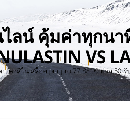
น์ คุ้มค่าทุกนาที
 NULASTIN VS LA
om คาสิโน สล็อต punpro 77 88 99 ฝาก 50 รับ 