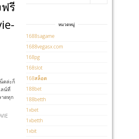
งฟรี
ie-
หมวดหมู่
1688sagame
1688vegasx.com
168pg
168slot
168สล็อต
็ตล่ะก็
188bet
น์ที่
พลาดทุก
188betth
1xbet
OVIE
1xbetth
1xbit