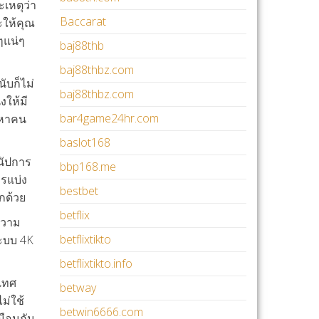
ะเหตุว่า
Baccarat
ะให้คุณ
ๆแน่ๆ
baj88thb
baj88thbz.com
ับก็ไม่
baj88thbz.com
งให้มี
bar4game24hr.com
ญหาคน
baslot168
นัปการ
bbp168.me
ารแบ่ง
bestbet
กด้วย
betflix
ความ
betflixtikto
ระบบ 4K
betflixtikto.info
ะเทศ
betway
ม่ใช้
betwin6666.com
มือนกัน