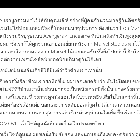
el เราผูกรวมมาไว้ให้กับคุณแล้ว! อย่างที่ผู้คนจำนวนมากรู้กันดีขอร
ำนวนไม่ใช่น้อยแต่ละเรื่องก็โดดเด่นนาๆประการ ดังเช่นว่า Iron Ma
หนังรวมวีรบุรุษแบบ Avengers 4 Endgame ที่เป็นหนังทำเงินสูงสุ
ผม ซึ่งเราก็ได้ผูกรวมเอายอดเยี่ยมหนังจาก Marvel Studios มาไว้
ละเลือกภาคต่อจาก Marvel ได้เลยนะครับ ซึ่งยิ่งไปกว่านี้ ยังมี
ภาคต่อจากแฟรนไชส์หนังยอดนิยมก็มาดูกันได้เลย
ลน์ หนังอินเดียมิได้มีแต่ว่าวิ่งข้ามเขาเท่านั้น
งควรวิ่งร้องข้ามเขายกมือขึ้น! ผมบอกเลยครับว่า มันไม่ผิดเลยขอร
ยในฟรีทีวีบ้านเรานั้น ส่วนมากจะเป็นหนังเกรดบีทั้งนั้น บางครั้งคว
ฮ่า… แต่ในขณะนี้ วงการดูหนังออนไลน์ประเทศอินเดียไปไกลกว่านั้
ยหรือซีรีส์อินเดีย บอกเลยว่า ระดับบอลลีวูดไม่ได้มาเล่นๆแน่นอ
ากมายหลากหลายสูง การเล่าเรื่องต่างๆน่าสนใจเพิ่มขึ้นเรื่อยๆด
DOOMOVIE เว็บไซต์ดูหนังที่ยอดเยี่ยมในประเทศไทย
กเว็บไซต์ดูหนัง ผมขอนั่งยืน รับรอง และนอนจนถึงเลยคะครับว่า 