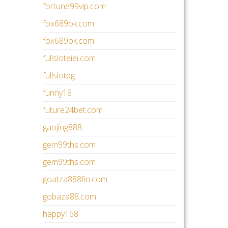
fortune99vip.com
fox689ok.com
fox689ok.com
fullsloteiei.com
fullslotpg
funny18
future24bet.com
gaojing888
gem99ths.com
gem99ths.com
goatza888fin.com
gobaza88.com
happy168