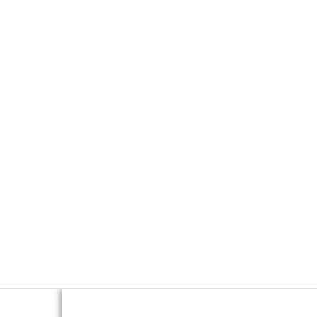
คาสิโนออนไล
เวลา
https://topbimatoprost.c