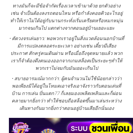
ทางมันก็จะมีข้อจำกัดเรื่องเวลาเข้ามาด้วย ยกตัวอย่าง
เช่น จำเป็นต้องลงรถตอนไหน หรือกำลังคอยคิวอะไรอยู่
ทำให้เราไม่ได้อยู่กับนานกระทั่งเริ่มเครียดหรือหมกหมุ่น
มากจนเกินไป แตกต่างจากตอนอยู่บ้านเยอะแยะ
• ตัดวงจรเล่นยาว: พอพวกเราอยู่ในสิ่งแวดล้อมนอกบ้านที่
มีการแปลงตลอดระยะเวลา อย่างเช่น เดี๋ยวมีเสียง
ประกาศ สักครู่คนเดินผ่าน หรือเมื่อถึงจุดหมายแล้ว พวก
เราก็จำต้องดึงตนเองออกจากเกมสล็อตเป็นระยะๆทำให้
พวกเราไม่จมกับมันเยอะเกินไป
• สบายอารมณ์มากกว่า: ผู้คนจำนวนไม่ใช้น้อยกล่าวว่า
พอเพียงมิได้อยู่ในโหมดเอาจริงเอาจังราวกับตอนเล่นที่
บ้าน การเล่น ปั่นแตก77 ก็เลยมองเพลิดเพลินและก็ผ่อน
คลายมากยิ่งกว่า ทำให้ชอบถือสล็อตขึ้นมาเล่นระหว่าง
เดินทางกันมากยิ่งกว่าตอนอยู่บ้านเสียอีกนั่นเอง