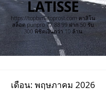
LATISSE
https://topbimatoprost.com คาสิโน
สล็อต punpro 77 88 99 ฝาก 50 รับ
300 พิชิตเงินกว่า 10 ล้าน
เดือน:
พฤษภาคม 2026