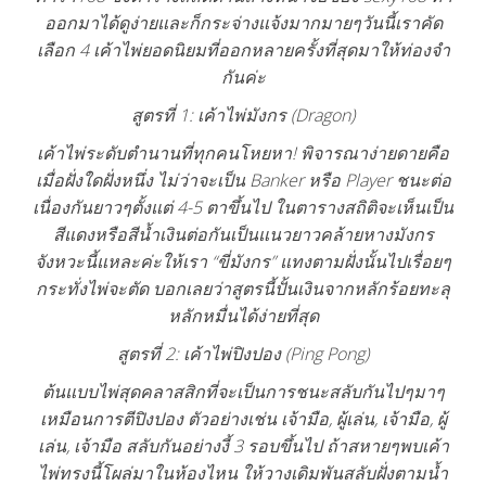
ออกมาได้ดูง่ายและก็กระจ่างแจ้งมากมายๆวันนี้เราคัด
เลือก 4 เค้าไพ่ยอดนิยมที่ออกหลายครั้งที่สุดมาให้ท่องจำ
กันค่ะ
สูตรที่ 1: เค้าไพ่มังกร (Dragon)
เค้าไพ่ระดับตำนานที่ทุกคนโหยหา! พิจารณาง่ายดายคือ
เมื่อฝั่งใดฝั่งหนึ่ง ไม่ว่าจะเป็น Banker หรือ Player ชนะต่อ
เนื่องกันยาวๆตั้งแต่ 4-5 ตาขึ้นไป ในตารางสถิติจะเห็นเป็น
สีแดงหรือสีน้ำเงินต่อกันเป็นแนวยาวคล้ายหางมังกร
จังหวะนี้แหละค่ะให้เรา “ขี่มังกร” แทงตามฝั่งนั้นไปเรื่อยๆ
กระทั่งไพ่จะตัด บอกเลยว่าสูตรนี้ปั้นเงินจากหลักร้อยทะลุ
หลักหมื่นได้ง่ายที่สุด
สูตรที่ 2: เค้าไพ่ปิงปอง (Ping Pong)
ต้นแบบไพ่สุดคลาสสิกที่จะเป็นการชนะสลับกันไปๆมาๆ
เหมือนการตีปิงปอง ตัวอย่างเช่น เจ้ามือ, ผู้เล่น, เจ้ามือ, ผู้
เล่น, เจ้ามือ สลับกันอย่างงี้ 3 รอบขึ้นไป ถ้าสหายๆพบเค้า
ไพ่ทรงนี้โผล่มาในห้องไหน ให้วางเดิมพันสลับฝั่งตามน้ำ