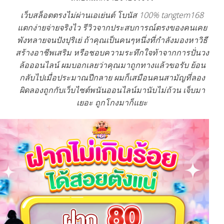
เว็บสล็อตตรงไม่ผ่านเอเย่นต์ โบนัส 100% tangtem168
แตกง่ายจ่ายจริงไว รีวิวจากประสบการณ์ตรงของคนเคย
พังทลายจนปังปุริเย่ ถ้าคุณเป็นคนๆหนึ่งที่กำลังมองหาวิธี
สร้างอาชีพเสริม หรือชอบความระทึกใจท้าจากการปั่นวง
ล้อออนไลน์ ผมบอกเลยว่าคุณมาถูกทางแล้วขอรับ ย้อน
กลับไปเมื่อประมาณปีกลาย ผมก็เสมือนคนสามัญที่ลอง
ผิดลองถูกกับเว็บไซต์พนันออนไลน์มานับไม่ถ้วน เจ็บมา
เยอะ ถูกโกงมาก็แยะ