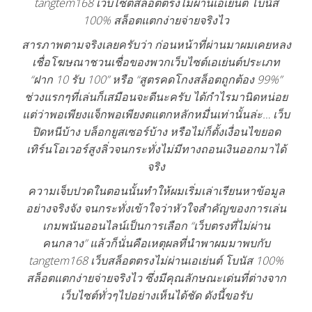
tangtem168 เว็บไซต์สล็อตตรงไม่ผ่านเอเย่นต์ โบนัส
100% สล็อตแตกง่ายจ่ายจริงไว
สารภาพตามจริงเลยครับว่า ก่อนหน้าที่ผ่านมาผมเคยหลง
เชื่อโฆษณาชวนเชื่อของพวกเว็บไซต์เอเย่นต์ประเภท
“ฝาก 10 รับ 100” หรือ “สูตรคดโกงสล็อตถูกต้อง 99%”
ช่วงแรกๆที่เล่นก็เสมือนจะดีนะครับ ได้กำไรมานิดหน่อย
แต่ว่าพอเพียงแจ็กพอเพียงตแตกหลักหมื่นเท่านั้นล่ะ… เว็บ
ปิดหนีบ้าง บล็อกยูสเซอร์บ้าง หรือไม่ก็ตั้งเงื่อนไขยอด
เทิร์นโอเวอร์สูงลิ่วจนกระทั่งไม่มีทางถอนเงินออกมาได้
จริง
ความเจ็บปวดในตอนนั้นทำให้ผมเริ่มเล่าเรียนหาข้อมูล
อย่างจริงจัง จนกระทั่งเข้าใจว่าหัวใจสำคัญของการเล่น
เกมพนันออนไลน์เป็นการเลือก “เว็บตรงที่ไม่ผ่าน
คนกลาง” แล้วก็นั่นคือเหตุผลที่นำพาผมมาพบกับ
tangtem168 เว็บสล็อตตรงไม่ผ่านเอเย่นต์ โบนัส 100%
สล็อตแตกง่ายจ่ายจริงไว ซึ่งมีคุณลักษณะเด่นที่ต่างจาก
เว็บไซต์ทั่วๆไปอย่างเห็นได้ชัด ดังนี้ขอรับ