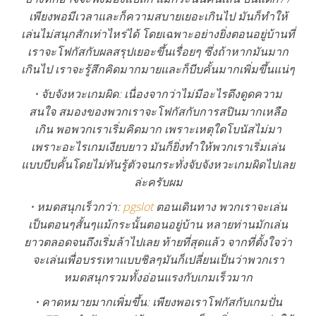
เพียงพอมีเวลาและก็ความสบายเยอะเกินไป มันก็ทำให้
เล่นไม่สนุกสักเท่าไหร่ได้ โดยเฉพาะอย่างยิ่งตอนอยู่บ้านที่
เราจะโฟกัสกับผลสรุปเยอะขึ้นเรื่อยๆ ซึ่งถ้าหากมันมาก
เกินไป เราจะรู้สึกคิดมากมายและก็บีบคั้นมากเพิ่มขึ้นแน่ๆ
• จับจังหวะเกมผิด: เนื่องจากว่าไม่มีอะไรดึงดูดความ
สนใจ สมองของพวกเราจะโฟกัสกับการสปินมากเหลือ
เกิน พอพวกเราเริ่มคิดมาก เพราะเหตุใดโบนัสไม่มา
เพราะอะไรเกมเงียบยาว มันก็ยิ่งทำให้พวกเราเริ่มเล่น
แบบบีบคั้นโดยไม่ทันรู้ตัวจนกระทั่งจับจังหวะเกมผิดไปเลย
ล่ะครับผม
• หมดสนุกเร็วกว่า:
pgslot
ตอนเดินทาง พวกเราจะเล่น
เป็นตอนๆสั้นๆแม้กระนั้นตอนอยู่บ้าน หลายท่านมักเล่น
ยาวตลอดจนถึงเริ่มล้าไปเลย ท้ายที่สุดแล้ว จากที่ตั้งใจว่า
จะเล่นเพื่อบรรเทาแบบชิลๆมันก็เปลี่ยนเป็นว่าพวกเรา
หมดสนุกรวมทั้งอ่อนแรงกับเกมเร็วมาก
• คาดหมายมากเพิ่มขึ้น: เพียงพอเราโฟกัสกับเกมปั่น