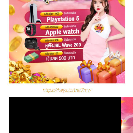
https://heys.to/uet7mw