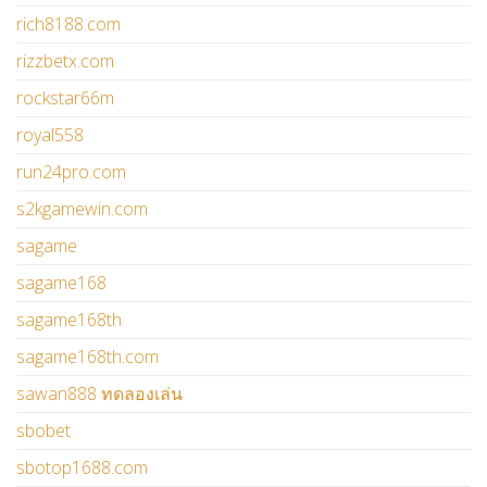
rich8188.com
rizzbetx.com
rockstar66m
royal558
run24pro.com
s2kgamewin.com
sagame
sagame168
sagame168th
sagame168th.com
sawan888 ทดลองเล่น
sbobet
sbotop1688.com