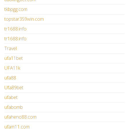
tkbpgg.com
topstar359win.com
tr1688.info
tr1688.info
Travel
ufa11bet
UFA11k
ufa88
Ufa89bet
ufabet
ufabomb
ufaheno88.com
ufam11.com