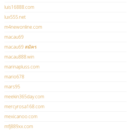
luis16888.com
lux555.net
m4newonline.com
macau69
macau69 สมัคร
macau888.win
marinapluss.com
mario678
mars95
meekin365day.com
mercyrosa168.com
mexicanoo.com
mfj889xx.com