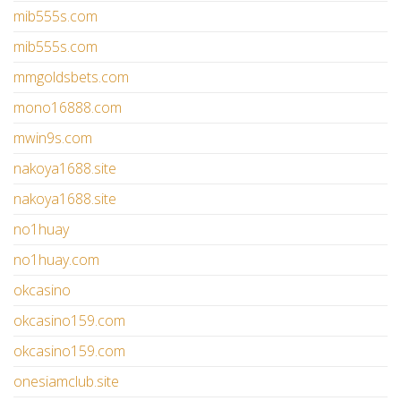
mib555s.com
mib555s.com
mmgoldsbets.com
mono16888.com
mwin9s.com
nakoya1688.site
nakoya1688.site
no1huay
no1huay.com
okcasino
okcasino159.com
okcasino159.com
onesiamclub.site