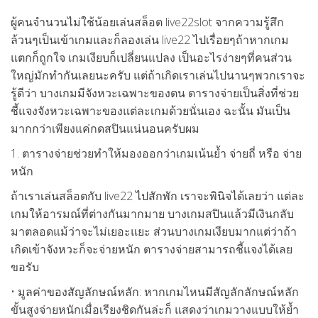
ผู้คนจำนวนไม่ใช้น้อยเล่นสล็อต live22slot จากความรู้สึก
ล้วนๆเป็นเข้าเกมและก็ลองเล่น live22 ไปเรื่อยๆถ้าหากเกม
แตกก็ถูกใจ เกมเงียบก็เปลี่ยนแปลง เป็นอะไรง่ายๆที่คนส่วน
ใหญ่มักทำกันเลยนะครับ แต่ถ้าเกิดเราเล่นไปนานๆพวกเราจะ
รู้ดีว่า บางเกมมีจังหวะเฉพาะของตน ตารางจ่ายเป็นสิ่งที่ช่วย
ชี้แจงจังหวะเฉพาะของแต่ละเกมด้วยนั่นเอง ฉะนั้น มันเป็น
มากกว่าเพียงแค่กดสปินแน่นอนครับผม
1. ตารางจ่ายช่วยทำให้มองออกว่าเกมเน้นย้ำ จ่ายถี่ หรือ จ่าย
หนัก
ถ้าเราเล่นสล็อตกับ live22 ไปสักพัก เราจะพินิจได้เลยว่า แต่ละ
เกมให้อารมณ์ที่ต่างกันมากมาย บางเกมสปินแล้วมีเงินกลับ
มาตลอดแม้ว่าจะไม่เยอะแยะ ส่วนบางเกมเงียบมากแต่ว่าถ้า
เกิดเข้าจังหวะก็จะจ่ายหนัก ตารางจ่ายสามารถชี้แจงได้เลย
ขอรับ
• มูลค่าของสัญลักษณ์หลัก: หากเกมไหนมีสัญลักลักษณ์หลัก
ขั้นสูงจ่ายหนักเมื่อเรียงชิดกันล่ะก็ แสดงว่าเกมวางแบบให้ย้ำ