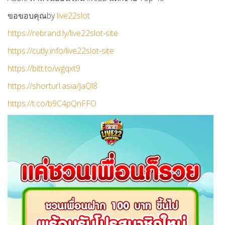
ขอขอบคุณby
live22slot
https://rebrand.ly/live22slot-site
https://cutly.info/live22slot-site
https://bitt.to/wgqxt9
https://shorturl.asia/JaQl8
https://t.co/b9C4pQnFFO