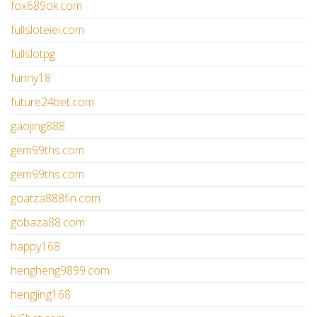
fox689ok.com
fullsloteiei.com
fullslotpg
funny18
future24bet.com
gaojing888
gem99ths.com
gem99ths.com
goatza888fin.com
gobaza88.com
happy168
hengheng9899.com
hengjing168