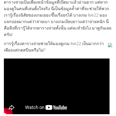
ตารางจ่ายเป็นเพียงหน้าข้อมูลที่เปิดมาแล้วอ่านยาก แต่หาก
มองดูในคนที่เล่นตั้งใจจริง นี่เป็นข้อมูลล้ำค่าที่จะช่วยให้พวก
เรารู้เรื่องนิสัยของเกมเยอะขึ้นเรื่อยๆได้ บางเกม live22 มอง
แจกบ่อยมากแต่ว่าจ่ายเบา บางเกมเงียบยาวแต่ว่าจ่ายหนัก นี่
คือสิ่งที่เรารู้ได้จากตารางจ่ายทั้งนั้น แต่จะทำยังไง มาดูกันเลย
ครับ!
การรู้เรื่องตารางจ่ายช่วยให้มองดูเกม live22 เป็นมากกว่า
เพียงแค่กดสปินหรือไม่?