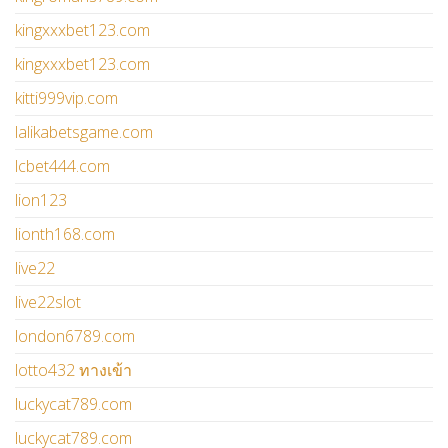
kingxxxbet123.com
kingxxxbet123.com
kitti999vip.com
lalikabetsgame.com
lcbet444.com
lion123
lionth168.com
live22
live22slot
london6789.com
lotto432 ทางเข้า
luckycat789.com
luckycat789.com