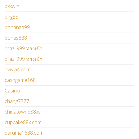
bkkwin
bng55
bonanza99
bonus888
brazil999 ทางเข้า
brazil999 ทางเข้า
bwvip4.com
cashgame168
Casino
chang7777
chinatown888.win
cupcake88x.com
daruma1688.com