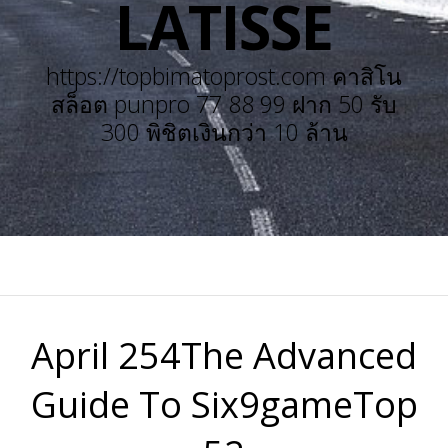
LATISSE
https://topbimatoprost.com คาสิโน
สล็อต punpro 77 88 99 ฝาก 50 รับ
300 พิชิตเงินกว่า 10 ล้าน
April 254The Advanced
Guide To Six9gameTop