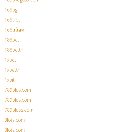
168pg
168slot
168สล็อต
188bet
188betth
1xbet
1xbetth
1xbit
789plus.com
789plus.com
789pluss.com
8lots.com
8lots.com