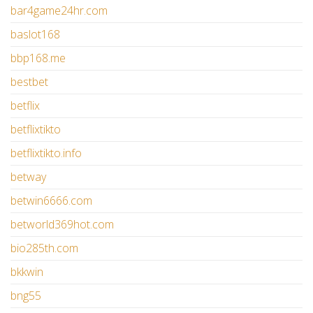
bar4game24hr.com
baslot168
bbp168.me
bestbet
betflix
betflixtikto
betflixtikto.info
betway
betwin6666.com
betworld369hot.com
bio285th.com
bkkwin
bng55