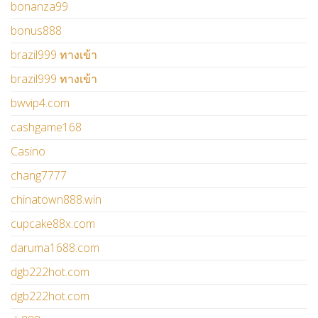
bonanza99
bonus888
brazil999 ทางเข้า
brazil999 ทางเข้า
bwvip4.com
cashgame168
Casino
chang7777
chinatown888.win
cupcake88x.com
daruma1688.com
dgb222hot.com
dgb222hot.com