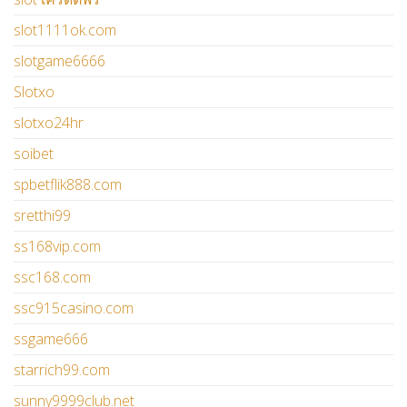
slot1111ok.com
slotgame6666
Slotxo
slotxo24hr
soibet
spbetflik888.com
sretthi99
ss168vip.com
ssc168.com
ssc915casino.com
ssgame666
starrich99.com
sunny9999club.net