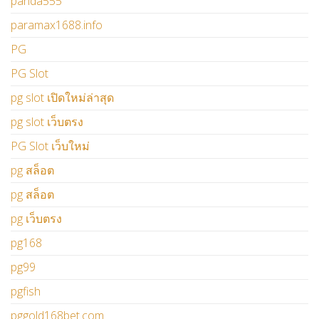
panda555
paramax1688.info
PG
PG Slot
pg slot เปิดใหม่ล่าสุด
pg slot เว็บตรง
PG Slot เว็บใหม่
pg สล็อต
pg สล็อต
pg เว็บตรง
pg168
pg99
pgfish
pggold168bet.com