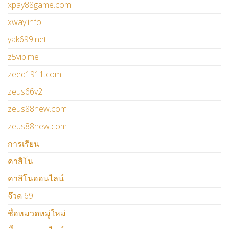
xpay88game.com
xway.info
yak699.net
z5vip.me
zeed1911.com
zeus66v2
zeus88new.com
zeus88new.com
การเรียน
คาสิโน
คาสิโนออนไลน์
จ๊วด 69
ชื่อหมวดหมู่ใหม่