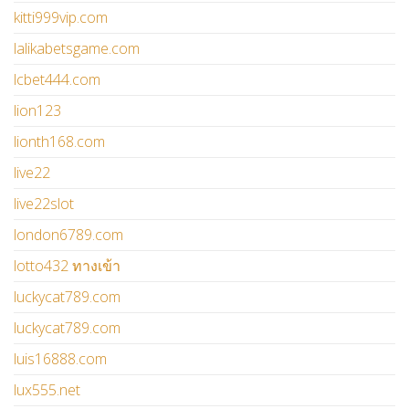
kitti999vip.com
lalikabetsgame.com
lcbet444.com
lion123
lionth168.com
live22
live22slot
london6789.com
lotto432 ทางเข้า
luckycat789.com
luckycat789.com
luis16888.com
lux555.net