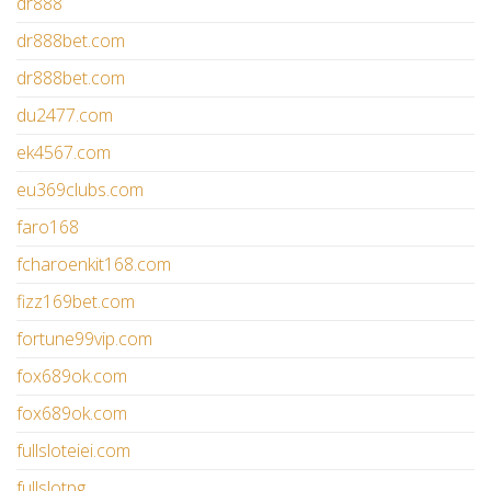
dr888
dr888bet.com
dr888bet.com
du2477.com
ek4567.com
eu369clubs.com
faro168
fcharoenkit168.com
fizz169bet.com
fortune99vip.com
fox689ok.com
fox689ok.com
fullsloteiei.com
fullslotpg