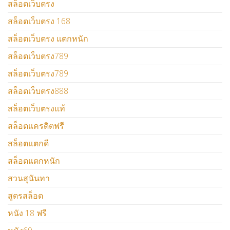
สล็อตเว็บตรง
สล็อตเว็บตรง 168
สล็อตเว็บตรง แตกหนัก
สล็อตเว็บตรง789
สล็อตเว็บตรง789
สล็อตเว็บตรง888
สล็อตเว็บตรงแท้
สล็อตเเครดิตฟรี
สล็อตแตกดี
สล็อตแตกหนัก
สวนสุนันทา
สูตรสล็อต
หนัง 18 ฟรี