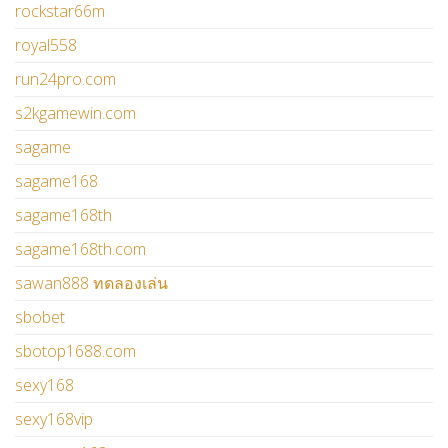
rockstar66m
royal558
run24pro.com
s2kgamewin.com
sagame
sagame168
sagame168th
sagame168th.com
sawan888 ทดลองเล่น
sbobet
sbotop1688.com
sexy168
sexy168vip