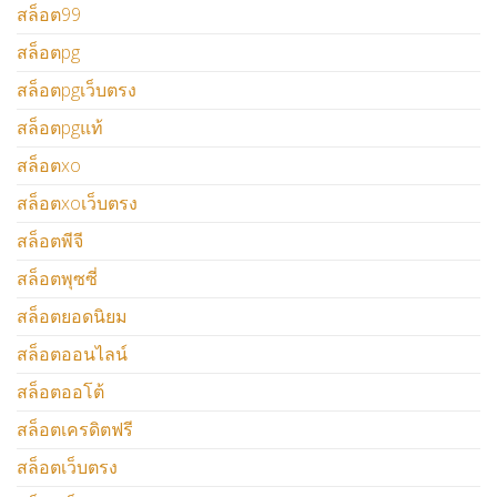
สล็อต99
สล็อตpg
สล็อตpgเว็บตรง
สล็อตpgแท้
สล็อตxo
สล็อตxoเว็บตรง
สล็อตพีจี
สล็อตพุซซี่
สล็อตยอดนิยม
สล็อตออนไลน์
สล็อตออโต้
สล็อตเครดิตฟรี
สล็อตเว็บตรง