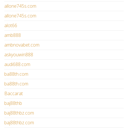
allone745s.com
allone745s.com
alot66
amb888
ambnovabet.com
askyouwin888
audi688.com
ba88th.com
ba88th.com
Baccarat
baj88thb
baj88thbz.com
baj88thbz.com