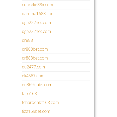
cupcake88x.com
daruma1688.com
dgb222hot.com
dgb222hot.com
dr888
dr888bet.com
dr888bet.com
du2477.com
ek4567.com
eu369clubs.com
faro168
fcharoenkit168.com
fizz169bet.com