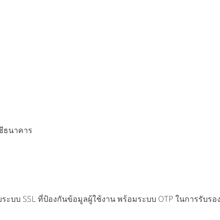
ญชีธนาคาร
้วยระบบ SSL ที่ป้องกันข้อมูลผู้ใช้งาน พร้อมระบบ OTP ในการรับรอ