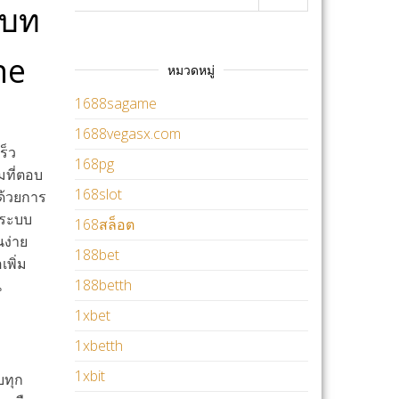
เบท
ne
หมวดหมู่
1688sagame
1688vegasx.com
ร็ว
168pg
มที่ตอบ
168slot
 ด้วยการ
มระบบ
168สล็อต
นง่าย
188bet
เพิ่ม
188betth
น
1xbet
1xbetth
1xbit
บทุก