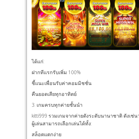
ได้แก่:
ฝากทีแรกรับเพิ่ม 100%
ชี้แนะเพื่อนรับค่าคอมมิชชั่น
คืนยอดเสียทุกอาทิตย์
3. เกมครบทุกค่ายชั้นนำ
kitti999 รวมเกมจากค่ายดังระดับนานาชาติ ดังเช่น
ผู้เล่นสามารถเลือกเล่นได้ทั้ง:
สล็อตแตกง่าย