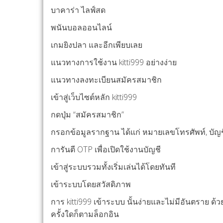
บาคาร่า ไลฟ์สด
พนันบอลออนไลน์
เกมยิงปลา และอีกเพียบเลย
แนวทางการใช้งาน kitti999 อย่างง่าย
แนวทางลงทะเบียนสมัครสมาชิก
เข้าสู่เว็บไซต์หลัก kitti999
กดปุ่ม “สมัครสมาชิก”
กรอกข้อมูลรากฐาน ได้แก่ หมายเลขโทรศัพท์, บั
การันตี OTP เพื่อเปิดใช้งานบัญชี
เข้าสู่ระบบรวมทั้งเริ่มเล่นได้โดยทันที
เข้าระบบโดยสวัสดิภาพ
การ kitti999 เข้าระบบ นั้นง่ายและไม่มีอันตราย ด
ครั้งใดก็ตามล็อกอิน