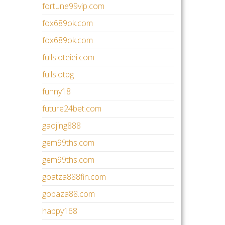
fortune99vip.com
fox689ok.com
fox689ok.com
fullsloteiei.com
fullslotpg
funny18
future24bet.com
gaojing888
gem99ths.com
gem99ths.com
goatza888fin.com
gobaza88.com
happy168