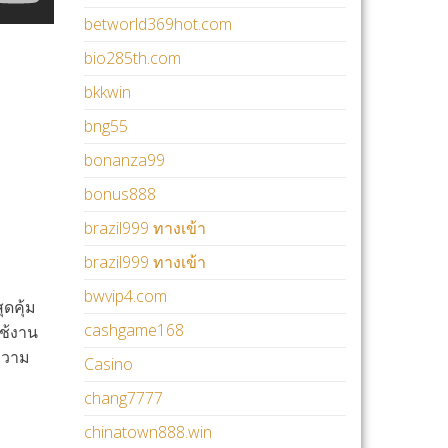
betworld369hot.com
bio285th.com
bkkwin
bng55
bonanza99
bonus888
brazil999 ทางเข้า
brazil999 ทางเข้า
bwvip4.com
ุดคุ้ม
cashgame168
ใช้งาน
่ความ
Casino
chang7777
chinatown888.win