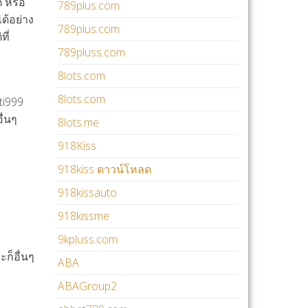
ต หรือ
789plus.com
ด้อย่าง
789plus.com
ี่
789pluss.com
8lots.com
8lots.com
ti999
ื่นๆ
8lots.me
918Kiss
918kiss ดาวน์โหลด
918kissauto
918kissme
9kpluss.com
ก็อื่นๆ
ABA
ABAGroup2