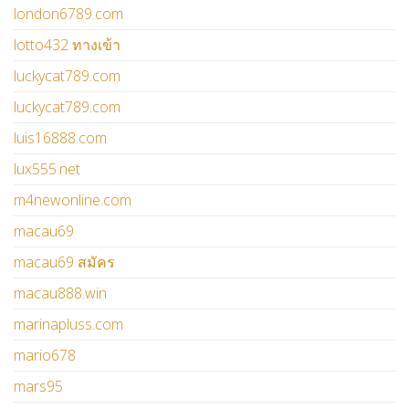
london6789.com
lotto432 ทางเข้า
luckycat789.com
luckycat789.com
luis16888.com
lux555.net
m4newonline.com
macau69
macau69 สมัคร
macau888.win
marinapluss.com
mario678
mars95