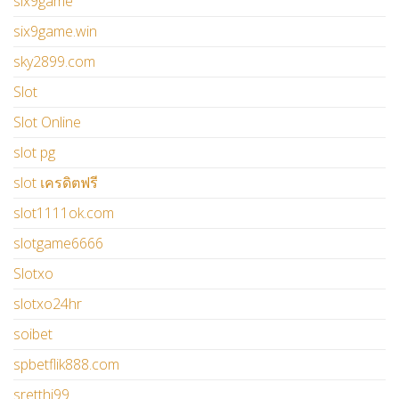
six9game
six9game.win
sky2899.com
Slot
Slot Online
slot pg
slot เครดิตฟรี
slot1111ok.com
slotgame6666
Slotxo
slotxo24hr
soibet
spbetflik888.com
sretthi99