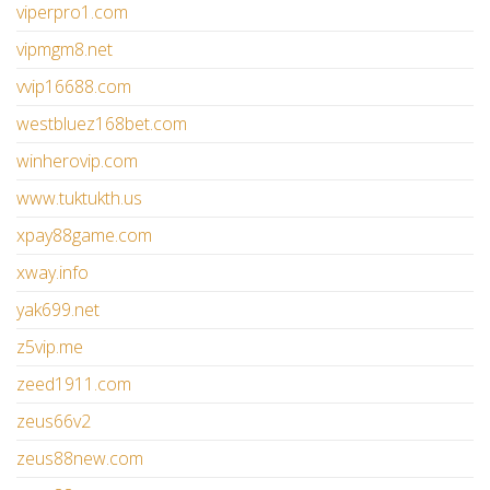
viperpro1.com
vipmgm8.net
vvip16688.com
westbluez168bet.com
winherovip.com
www.tuktukth.us
xpay88game.com
xway.info
yak699.net
z5vip.me
zeed1911.com
zeus66v2
zeus88new.com