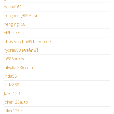
happy168
hengheng9899.com
hengjing168
hi6bet.com
https://sretthi99.bet/enter/
hydra888 เครดิตฟรี
ib888pro.bet
infyplus888.com
jinda55
jinda888
Joker123
joker123auto
joker123th