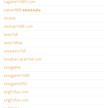
sagame168th.com
sawan888 ทดลองเล่น
sbobet
sbotop1688.com
sexy168
sexy168vip
sexyauto168
Sexybaccarat168.com
sexygame
sexygame1688
sexygame992
sing55fun.com
sing55fun.com