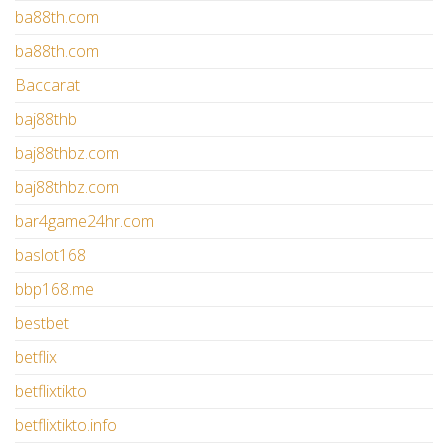
ba88th.com
ba88th.com
Baccarat
baj88thb
baj88thbz.com
baj88thbz.com
bar4game24hr.com
baslot168
bbp168.me
bestbet
betflix
betflixtikto
betflixtikto.info