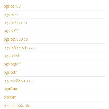
pgslot168
pgslot77
pgslot77.com
pgslot99
pgslot9999.co
pgslot999bets.com
pgslotfish
pgslotgolf
pgslotth
pgzeus88win.com
pgสล็อต
pokbet
premium66.info