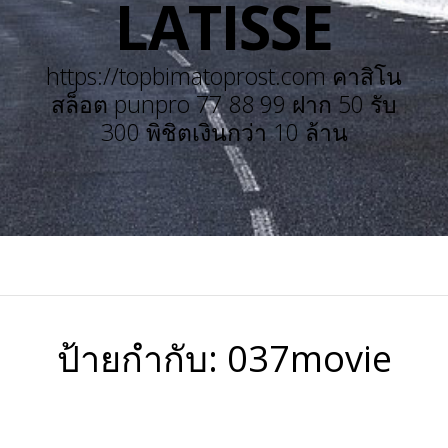
LATISSE
https://topbimatoprost.com คาสิโน
สล็อต punpro 77 88 99 ฝาก 50 รับ
300 พิชิตเงินกว่า 10 ล้าน
ป้ายกำกับ:
037movie