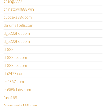
chang7777
chinatown888.win
cupcake88x.com
daruma1688.com
dgb222hot.com
dgb222hot.com
dr888
dr888bet.com
dr888bet.com
du2477.com
ek4567.com
eu369clubs.com
faro168
fcharoenkit168.com