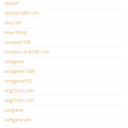
sbobet
sbotop1688.com
sexy168
sexy168vip
sexyauto168
Sexybaccarat168.com
sexygame
sexygame1688
sexygame992
sing55fun.com
sing55fun.com
six9game
six9game.win