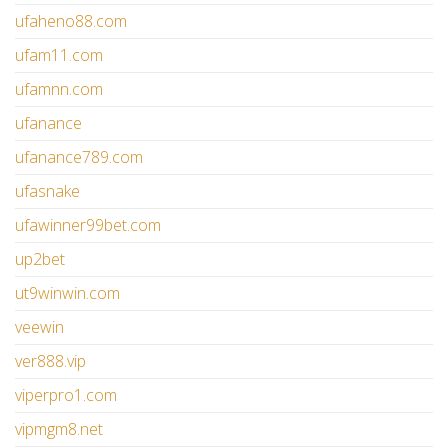
ufaheno88.com
ufam11.com
ufamnn.com
ufanance
ufanance789.com
ufasnake
ufawinner99bet.com
up2bet
ut9winwin.com
veewin
ver888.vip
viperpro1.com
vipmgm8.net