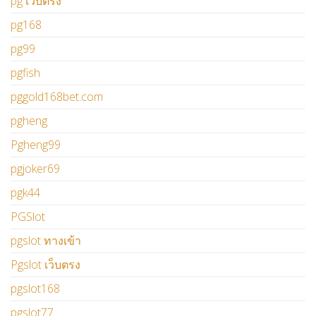
pg เว็บตรง
pg168
pg99
pgfish
pggold168bet.com
pgheng
Pgheng99
pgjoker69
pgk44
PGSlot
pgslot ทางเข้า
Pgslot เว็บตรง
pgslot168
pgslot77