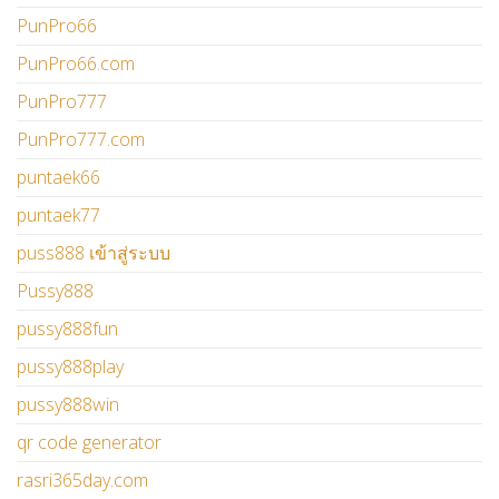
PunPro66
PunPro66.com
PunPro777
PunPro777.com
puntaek66
puntaek77
puss888 เข้าสู่ระบบ
Pussy888
pussy888fun
pussy888play
pussy888win
qr code generator
rasri365day.com