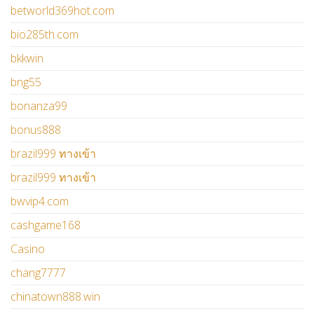
betworld369hot.com
bio285th.com
bkkwin
bng55
bonanza99
bonus888
brazil999 ทางเข้า
brazil999 ทางเข้า
bwvip4.com
cashgame168
Casino
chang7777
chinatown888.win