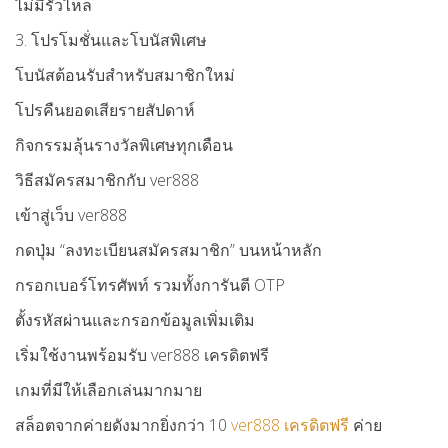
ไม่มีรั่วไหล
3. โปรโมชั่นและโบนัสพิเศษ
โบนัสต้อนรับสำหรับสมาชิกใหม่
โปรคืนยอดเสียรายสัปดาห์
กิจกรรมลุ้นรางวัลพิเศษทุกเดือน
วิธีสมัครสมาชิกกับ ver888
เข้าสู่เว็บ ver888
กดปุ่ม “ลงทะเบียนสมัครสมาชิก” บนหน้าหลัก
กรอกเบอร์โทรศัพท์ รวมทั้งการันตี OTP
ตั้งรหัสผ่านและกรอกข้อมูลเพิ่มเติม
เริ่มใช้งานพร้อมรับ ver888 เครดิตฟรี
เกมที่มีให้เลือกเล่นมากมาย
สล็อตจากค่ายดังมากยิ่งกว่า 10
ver888 เครดิตฟรี
ค่าย