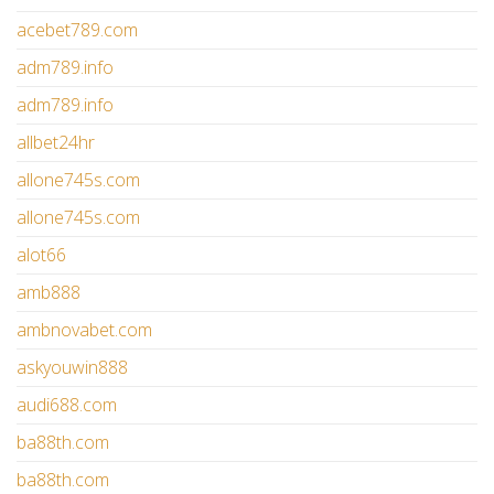
acebet789.com
adm789.info
adm789.info
allbet24hr
allone745s.com
allone745s.com
alot66
amb888
ambnovabet.com
askyouwin888
audi688.com
ba88th.com
ba88th.com